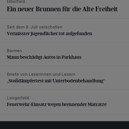
Elberfeld
Ein neuer Brunnen für die Alte Freiheit
Seit dem 8. Juli verschollen
Vermisster Jugendlicher tot aufgefunden
Vermisster Jugendlicher tot aufgefunden
Barmen
Mann beschädigt Autos in Parkhaus
Mann beschädigt Autos in Parkhaus
Briefe von Leserinnen und Lesern
„Stoßdämpfertest mit Unterbodenbehandlung“
„Stoßdämpfertest mit Unterbodenbehandlung“
Langerfeld
Feuerwehr-Einsatz wegen brennender Matratze
Feuerwehr-Einsatz wegen brennender Matratze