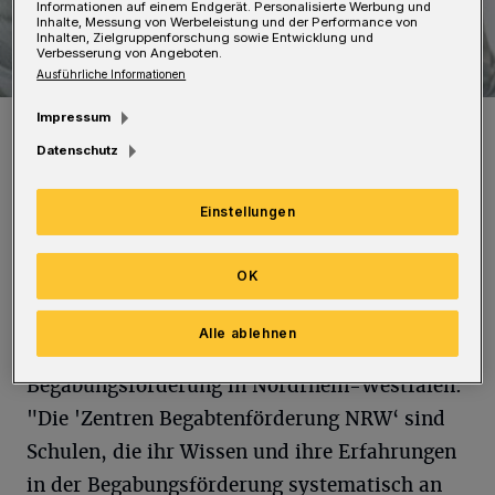
Informationen auf einem Endgerät. Personalisierte Werbung und
Inhalte, Messung von Werbeleistung und der Performance von
Inhalten, Zielgruppenforschung sowie Entwicklung und
Verbesserung von Angeboten.
Ausführliche Informationen
Impressum
Sylvia Löhrmann.
Foto: Pressefoto
Datenschutz
Einstellungen
L
OK
öhrmann unterstrich in der Historischen
Stadthalle die Bedeutung des Vorhabens
Alle ablehnen
für die Weiterentwicklung der
Begabungsförderung in Nordrhein-Westfalen:
"Die 'Zentren Begabtenförderung NRW‘ sind
Schulen, die ihr Wissen und ihre Erfahrungen
in der Begabungsförderung systematisch an