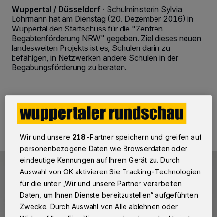
Wuppertal / Düsseldorf
·
Schulministerin Sylvia
Löhrmann hat am Dienstag (20. Dezember 2016) in
Wuppertal den Startschuss für die "Zentren
Begabtenförderung NRW" gegeben. Ziel dieses neuen
landesweiten Projekts ist es, Schulen darin zu
befähigen, in Netzwerken andere Schulen in der
Begabungsförderung zu beraten.
20.12.2016 , 11:24 Uhr
2 Minuten Lesezeit
Wir und unsere
218
-Partner speichern und greifen auf
personenbezogene Daten wie Browserdaten oder
eindeutige Kennungen auf Ihrem Gerät zu. Durch
Auswahl von OK aktivieren Sie Tracking-Technologien
für die unter „Wir und unsere Partner verarbeiten
Daten, um Ihnen Dienste bereitzustellen“ aufgeführten
Zwecke. Durch Auswahl von Alle ablehnen oder