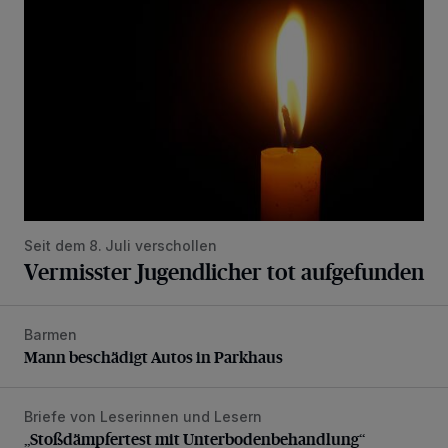
Seit dem 8. Juli verschollen
Vermisster Jugendlicher tot aufgefunden
Barmen
Mann beschädigt Autos in Parkhaus
Mann beschädigt Autos in Parkhaus
Briefe von Leserinnen und Lesern
„Stoßdämpfertest mit Unterbodenbehandlung“
„Stoßdämpfertest mit Unterbodenbehandlung“