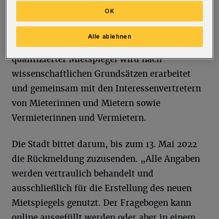
Marktentwicklung angepasst werden. Er gibt
OK
eine Übersicht über die in Wuppertal üblichen
Vergleichsmieten und dient als wichtige
Alle ablehnen
Orientierungshilfe für beide Mietparteien. Ein
qualifizierter Mietspiegel wird nach
wissenschaftlichen Grundsätzen erarbeitet
und gemeinsam mit den Interessenvertretern
von Mieterinnen und Mietern sowie
Vermieterinnen und Vermietern.
Die Stadt bittet darum, bis zum 13. Mai 2022
die Rückmeldung zuzusenden. „Alle Angaben
werden vertraulich behandelt und
ausschließlich für die Erstellung des neuen
Mietspiegels genutzt. Der Fragebogen kann
online ausgefüllt werden oder aber in einem