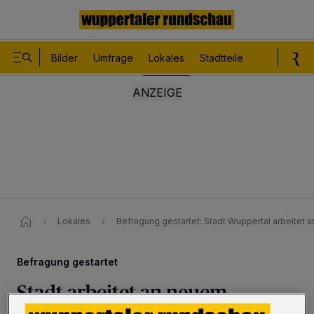
Bilder
Umfrage
Lokales
Stadtteile
Sport
Le
Lokales
Befragung gestartet: Stadt Wuppertal arbeitet 
Befragung gestartet
Stadt arbeitet an neuem