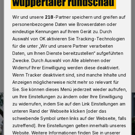
Mietspiegel
Wuppertal
·
Wuppertals Hausbesitzerinnen und -
Wir und unsere
218
-Partner speichern und greifen auf
besitzer bekommen wieder Post von der Stadt: Sie
personenbezogene Daten wie Browserdaten oder
bittet um die Mitarbeit für einen neuen qualifizierten
eindeutige Kennungen auf Ihrem Gerät zu. Durch
Mietspiegel. Die Befragung zu den aktuellen
Auswahl von OK aktivieren Sie Tracking-Technologien
Mietpreisen startet am 4. April.
für die unter „Wir und unsere Partner verarbeiten
Daten, um Ihnen Dienste bereitzustellen“ aufgeführten
Zwecke. Durch Auswahl von Alle ablehnen oder
01.04.2022 , 10:00 Uhr
Eine Minute Lesezeit
Widerruf Ihrer Einwilligung werden diese deaktiviert.
Wenn Tracker deaktiviert sind, sind manche Inhalte und
Anzeigen möglicherweise nicht mehr so relevant für
Sie. Sie können dieses Menü jederzeit wieder aufrufen,
um Ihre Einstellungen zu ändern oder Ihre Einwilligung
zu widerrufen, indem Sie auf den Link Einstellungen am
unteren Rand der Webseite klicken [oder das
schwebende Symbol unten links auf der Webseite, falls
zutreffend]. Ihre Einstellungen gelten innerhalb unseres
Website. Weitere Informationen finden Sie in unserer