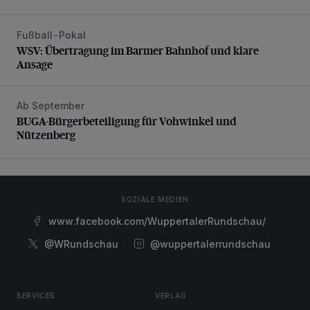
Fußball-Pokal
WSV: Übertragung im Barmer Bahnhof und klare Ansage
WSV: Übertragung im Barmer Bahnhof und klare
Ansage
Ab September
BUGA-Bürgerbeteiligung für Vohwinkel und Nützenberg
BUGA-Bürgerbeteiligung für Vohwinkel und
Nützenberg
SOZIALE MEDIEN
www.facebook.com/WuppertalerRundschau/
@WRundschau
@wuppertalerrundschau
SERVICES
VERLAG