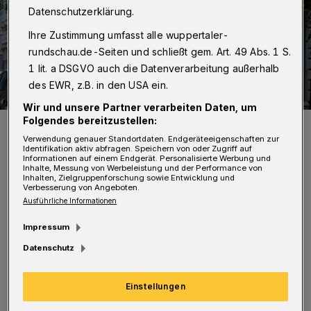
Datenschutzerklärung.
Ihre Zustimmung umfasst alle wuppertaler-
rundschau.de-Seiten und schließt gem. Art. 49 Abs. 1 S.
1 lit. a DSGVO auch die Datenverarbeitung außerhalb
des EWR, z.B. in den USA ein.
Wir und unsere Partner verarbeiten Daten, um
Folgendes bereitzustellen:
Häuser am Arrenberg.
Verwendung genauer Standortdaten. Endgeräteeigenschaften zur
Foto: Achim Otto
Identifikation aktiv abfragen. Speichern von oder Zugriff auf
Informationen auf einem Endgerät. Personalisierte Werbung und
Inhalte, Messung von Werbeleistung und der Performance von
Inhalten, Zielgruppenforschung sowie Entwicklung und
Verbesserung von Angeboten.
Ausführliche Informationen
Die Stadt hatte die letzte Erhebung zu den in
Impressum
Wuppertal üblichen Mieten vor zwei Jahren
Datenschutz
veröffentlicht. Um weiter als qualifizierter
Einstellungen
Mietspiegel zu gelten, muss er nun an die