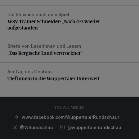
Die Stimmen nach dem Spiel
WSV-Trainer Schneider: „Nach 0:3 wieder aufgestanden“
WSV-Trainer Schneider: „Nach 0:3 wieder
aufgestanden“
Briefe von Leserinnen und Lesern
„Das Bergische Land vertrocknet“
„Das Bergische Land vertrocknet“
Am Tag des Geotops
Tief hinein in die Wuppertaler Unterwelt
Tief hinein in die Wuppertaler Unterwelt
SOZIALE MEDIEN
www.facebook.com/WuppertalerRundschau/
@WRundschau
@wuppertalerrundschau