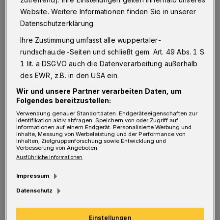
Historischer Hingucker: der Weyerbusch-Turm.
Website. Weitere Informationen finden Sie in unserer
Foto: Manfred Bube
Datenschutzerklärung.
Ihre Zustimmung umfasst alle wuppertaler-
rundschau.de-Seiten und schließt gem. Art. 49 Abs. 1 S.
1 lit. a DSGVO auch die Datenverarbeitung außerhalb
des EWR, z.B. in den USA ein.
Von Manfred Bube
Wir und unsere Partner verarbeiten Daten, um
S
Folgendes bereitzustellen:
chlank, fast schon grazil und doch
Verwendung genauer Standortdaten. Endgeräteeigenschaften zur
Identifikation aktiv abfragen. Speichern von oder Zugriff auf
mächtig steht er da: 1898 eingeweiht,
Informationen auf einem Endgerät. Personalisierte Werbung und
Inhalte, Messung von Werbeleistung und der Performance von
bestimmt der nach seinem Stifter Emil
Inhalten, Zielgruppenforschung sowie Entwicklung und
Verbesserung von Angeboten.
Weyerbusch benannte Turm auf der
Ausführliche Informationen
Kaiserhöhe das Erscheinungsbild der
Impressum
Elberfelder Parkanlage mit Spielplatz. Doch
Datenschutz
wer die 119 symmetrisch angenehm
geschnittenen Stufen bis zur
Einstellungen