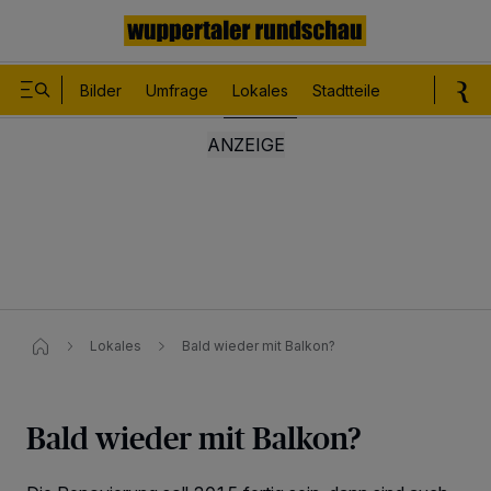
Bilder
Umfrage
Lokales
Stadtteile
Sport
Le
Lokales
Bald wieder mit Balkon?
Bald wieder mit Balkon?