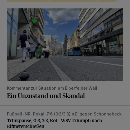
Ein Unzustand und Skandal
Kommentar zur Situation am Elberfelder Wall
Ein Unzustand und Skandal
Fußball-NR-Pokal: 7:6 (0:2/3:3) n.E. gegen Schonnebeck
Trinkpause, 0:3, 3:3, Rot – WSV-Triumph nach Elfmetersc
Trinkpause, 0:3, 3:3, Rot – WSV-Triumph nach
Elfmeterschießen