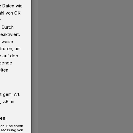
e Daten wie
ahl von OK
r
. Durch
aktiviert.
erweise
frufen, um
e auf den
ebende
elten
 gem. Art.
z.B. in
en:
gen. Speichern
e, Messung von