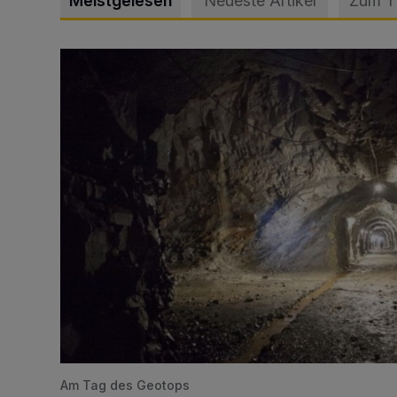
Meistgelesen
Neueste Artikel
Zum 
Tief hinein in die Wuppertaler Unterwelt
Am Tag des Geotops