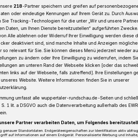
unsere
218
-Partner speichern und greifen auf personenbezogen
aten oder eindeutige Kennungen auf Ihrem Gerät zu. Durch Ausw
n Sie Tracking-Technologien für die unter „Wir und unsere Partne
fall und flüchtet
en Daten, um Ihnen Dienste bereitzustellen“ aufgeführten Zwecke
on Alle ablehnen oder Widerruf Ihrer Einwilligung werden diese de
cker deaktiviert sind, sind manche Inhalte und Anzeigen möglich
r so relevant für Sie. Sie können dieses Menü jederzeit wieder au
tellungen zu ändern oder Ihre Einwilligung zu widerrufen, indem Si
t Unfall und
stellungen am unteren Rand der Webseite klicken [oder das schw
ten links auf der Webseite, falls zutreffend]. Ihre Einstellungen g
 unseres Website. Weitere Informationen finden Sie in unserer
utzerklärung.
immung umfasst alle wuppertaler-rundschau.de-Seiten und schließt
 Freitag (30. Juni 2017) hat ein Mann
 S. 1 lit. a DSGVO auch die Datenverarbeitung außerhalb des EWR, 
erursachte damit einen Unfall auf der
ein.
unsere Partner verarbeiten Daten, um Folgendes bereitzustell
 genauer Standortdaten. Endgeräteeigenschaften zur Identifikation aktiv abfra
griff auf Informationen auf einem Endgerät. Personalisierte Werbung und Inhalt