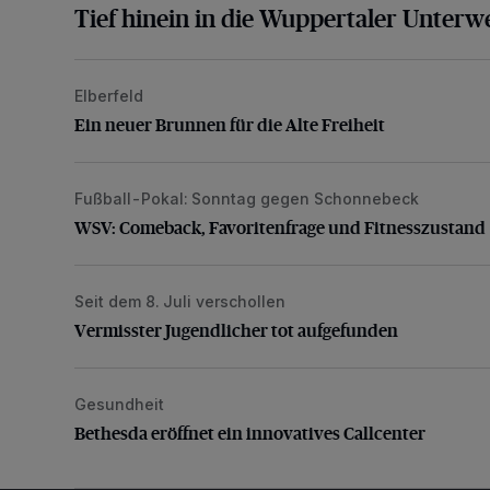
Tief hinein in die Wuppertaler Unterwe
Elberfeld
Ein neuer Brunnen für die Alte Freiheit
Ein neuer Brunnen für die Alte Freiheit
Fußball-Pokal: Sonntag gegen Schonnebeck
WSV: Comeback, Favoritenfrage und Fitnesszustan
WSV: Comeback, Favoritenfrage und Fitnesszustand
Seit dem 8. Juli verschollen
Vermisster Jugendlicher tot aufgefunden
Vermisster Jugendlicher tot aufgefunden
Gesundheit
Bethesda eröffnet ein innovatives Callcenter
Bethesda eröffnet ein innovatives Callcenter