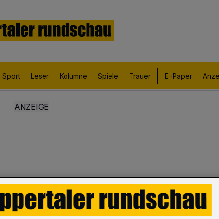
Sport
Leser
Kolumne
Spiele
Trauer
E-Paper
Anze