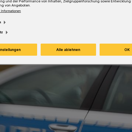
ung und der Performance von Inhalten, Zielgruppenforschung sowie Entwicklung
ng von Angeboten.
 Informationen
esezeit
m
tz
instellungen
Alle ablehnen
OK