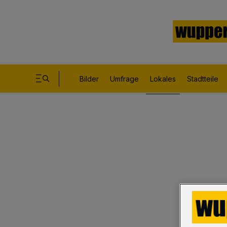
Bilder
Umfrage
Lokales
Stadtteile