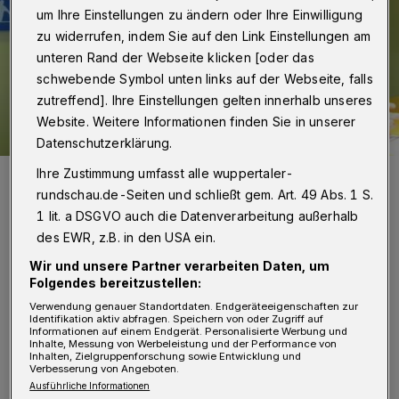
um Ihre Einstellungen zu ändern oder Ihre Einwilligung
zu widerrufen, indem Sie auf den Link Einstellungen am
unteren Rand der Webseite klicken [oder das
schwebende Symbol unten links auf der Webseite, falls
zutreffend]. Ihre Einstellungen gelten innerhalb unseres
Website. Weitere Informationen finden Sie in unserer
Datenschutzerklärung.
Ihre Zustimmung umfasst alle wuppertaler-
Die BHC-Geschäftsführer Jörg Föste und Philipp Tychy.
rundschau.de-Seiten und schließt gem. Art. 49 Abs. 1 S.
Foto: Wuppertaler Rundschau
1 lit. a DSGVO auch die Datenverarbeitung außerhalb
des EWR, z.B. in den USA ein.
Wir und unsere Partner verarbeiten Daten, um
Folgendes bereitzustellen:
N
ach eingehender Untersuchung der
Verwendung genauer Standortdaten. Endgeräteeigenschaften zur
Identifikation aktiv abfragen. Speichern von oder Zugriff auf
Informationen auf einem Endgerät. Personalisierte Werbung und
Städte Wuppertal und Solingen sei der
Inhalte, Messung von Werbeleistung und der Performance von
Inhalten, Zielgruppenforschung sowie Entwicklung und
Standort auf der Stadtgrenze von Solingen-
Verbesserung von Angeboten.
Gräfrath und Wuppertal-Vohwinkel gut
Ausführliche Informationen