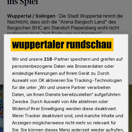
ins Spiel
Wuppertal / Solingen
·
Die Stadt Wuppertal nimmt die
Nachricht, dass sich die "Arena Bergisch Land" des
Bergischen BHC am Standort Piepersberg wohl nicht
realisieren lässt, "mit Bedauern zur Kenntnis".
28.09.2018 , 14:51 Uhr
2 Minuten Lesezeit
Wir und unsere
218
-Partner speichern und greifen auf
personenbezogene Daten wie Browserdaten oder
eindeutige Kennungen auf Ihrem Gerät zu. Durch
Auswahl von OK aktivieren Sie Tracking-Technologien
für die unter „Wir und unsere Partner verarbeiten
Daten, um Ihnen Dienste bereitzustellen“ aufgeführten
Zwecke. Durch Auswahl von Alle ablehnen oder
Widerruf Ihrer Einwilligung werden diese deaktiviert.
Wenn Tracker deaktiviert sind, sind manche Inhalte und
Anzeigen möglicherweise nicht mehr so relevant für
Sie. Sie können dieses Menü jederzeit wieder aufrufen,