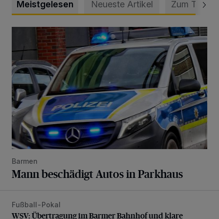
Meistgelesen
Neueste Artikel
Zum Thema
Mann beschädigt Autos in Parkhaus
Barmen
Mann beschädigt Autos in Parkhaus
Fußball-Pokal
WSV: Übertragung im Barmer Bahnhof und klare Ansage
WSV: Übertragung im Barmer Bahnhof und klare