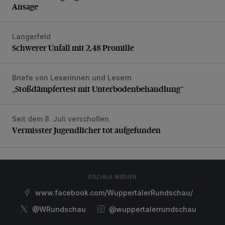
Ansage
Langerfeld
Schwerer Unfall mit 2,48 Promille
Schwerer Unfall mit 2,48 Promille
Briefe von Leserinnen und Lesern
„Stoßdämpfertest mit Unterbodenbehandlung“
„Stoßdämpfertest mit Unterbodenbehandlung“
Seit dem 8. Juli verschollen
Vermisster Jugendlicher tot aufgefunden
Vermisster Jugendlicher tot aufgefunden
SOZIALE MEDIEN
www.facebook.com/WuppertalerRundschau/
@WRundschau
@wuppertalerrundschau