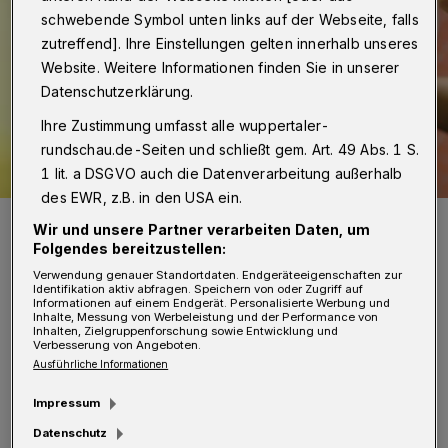
schwebende Symbol unten links auf der Webseite, falls
zutreffend]. Ihre Einstellungen gelten innerhalb unseres
Website. Weitere Informationen finden Sie in unserer
Datenschutzerklärung.
Ihre Zustimmung umfasst alle wuppertaler-
rundschau.de-Seiten und schließt gem. Art. 49 Abs. 1 S.
1 lit. a DSGVO auch die Datenverarbeitung außerhalb
des EWR, z.B. in den USA ein.
Symbolbild.
Wir und unsere Partner verarbeiten Daten, um
Foto: Carole LR
Folgendes bereitzustellen:
Verwendung genauer Standortdaten. Endgeräteeigenschaften zur
Identifikation aktiv abfragen. Speichern von oder Zugriff auf
Informationen auf einem Endgerät. Personalisierte Werbung und
Inhalte, Messung von Werbeleistung und der Performance von
Inhalten, Zielgruppenforschung sowie Entwicklung und
Verbesserung von Angeboten.
A
nders als die Schulen, für die das Land
Ausführliche Informationen
die Schließung verkündet hat, sollen
Impressum
Kitas und Tagespflege grundsätzlich geöffnet
Datenschutz