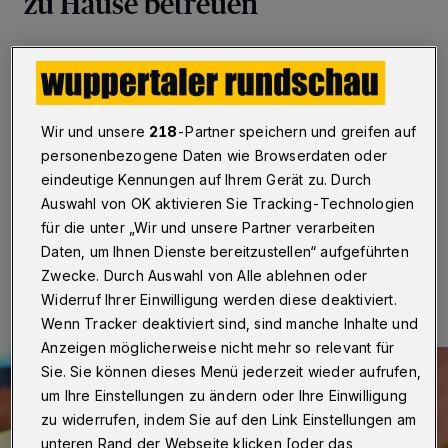
zu Hause betreuen
Wuppertal
·
Für den Donnerstag (17. Februar 2022)
sind auch in Wuppertal Dauerregen und teilweise
schwere Sturmböen bis 110 km/h vorhergesagt. Der
Krisenstab der Stadt hat sich daher in seiner Sitzung am
Wir und unsere
218
-Partner speichern und greifen auf
Mittwoch (16. Februar) dem Appell des Landes an alle
Eltern angeschlossen, ihre Kinder Donnerstag möglichst
personenbezogene Daten wie Browserdaten oder
zu Hause zu behalten.
eindeutige Kennungen auf Ihrem Gerät zu. Durch
Auswahl von OK aktivieren Sie Tracking-Technologien
für die unter „Wir und unsere Partner verarbeiten
Daten, um Ihnen Dienste bereitzustellen“ aufgeführten
16.02.2022 , 17:58 Uhr
Eine Minute Lesezeit
Zwecke. Durch Auswahl von Alle ablehnen oder
Widerruf Ihrer Einwilligung werden diese deaktiviert.
Wenn Tracker deaktiviert sind, sind manche Inhalte und
Anzeigen möglicherweise nicht mehr so relevant für
Sie. Sie können dieses Menü jederzeit wieder aufrufen,
um Ihre Einstellungen zu ändern oder Ihre Einwilligung
zu widerrufen, indem Sie auf den Link Einstellungen am
unteren Rand der Webseite klicken [oder das