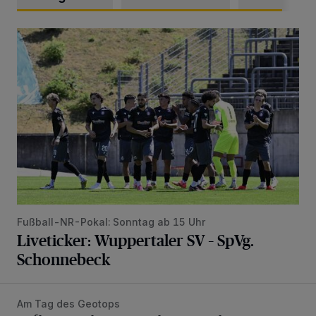
Liveticker: Wuppertaler SV – SpVg. Schonnebeck
Fußball-NR-Pokal: Sonntag ab 15 Uhr
Liveticker: Wuppertaler SV – SpVg.
Schonnebeck
Am Tag des Geotops
Tief hinein in die Wuppertaler Unterwelt