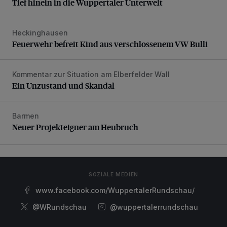
Tief hinein in die Wuppertaler Unterwelt
Heckinghausen
Feuerwehr befreit Kind aus verschlossenem VW Bulli
Feuerwehr befreit Kind aus verschlossenem VW Bulli
Kommentar zur Situation am Elberfelder Wall
Ein Unzustand und Skandal
Ein Unzustand und Skandal
Barmen
Neuer Projekteigner am Heubruch
Neuer Projekteigner am Heubruch
SOZIALE MEDIEN
www.facebook.com/WuppertalerRundschau/
@WRundschau
@wuppertalerrundschau