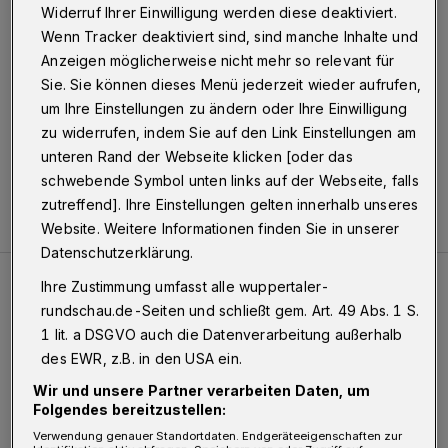
Widerruf Ihrer Einwilligung werden diese deaktiviert.
Wenn Tracker deaktiviert sind, sind manche Inhalte und
10.06.2015 , 13:46 Uhr
Eine Minute Lesezeit
Anzeigen möglicherweise nicht mehr so relevant für
Sie. Sie können dieses Menü jederzeit wieder aufrufen,
um Ihre Einstellungen zu ändern oder Ihre Einwilligung
zu widerrufen, indem Sie auf den Link Einstellungen am
unteren Rand der Webseite klicken [oder das
schwebende Symbol unten links auf der Webseite, falls
zutreffend]. Ihre Einstellungen gelten innerhalb unseres
Website. Weitere Informationen finden Sie in unserer
Datenschutzerklärung.
Ihre Zustimmung umfasst alle wuppertaler-
Meistgelesen
Neueste Artikel
Zum Thema
rundschau.de-Seiten und schließt gem. Art. 49 Abs. 1 S.
1 lit. a DSGVO auch die Datenverarbeitung außerhalb
des EWR, z.B. in den USA ein.
Ein Unzustand und Skandal
Wir und unsere Partner verarbeiten Daten, um
Folgendes bereitzustellen:
Verwendung genauer Standortdaten. Endgeräteeigenschaften zur