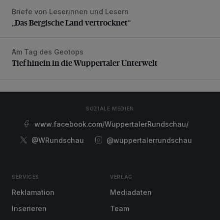
Briefe von Leserinnen und Lesern
„Das Bergische Land vertrocknet“
„Das Bergische Land vertrocknet“
Am Tag des Geotops
Tief hinein in die Wuppertaler Unterwelt
Tief hinein in die Wuppertaler Unterwelt
SOZIALE MEDIEN
www.facebook.com/WuppertalerRundschau/
@WRundschau
@wuppertalerrundschau
SERVICES
VERLAG
Reklamation
Mediadaten
Inserieren
Team