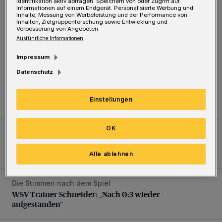
Identifikation aktiv abfragen. Speichern von oder Zugriff auf
Informationen auf einem Endgerät. Personalisierte Werbung und
Inhalte, Messung von Werbeleistung und der Performance von
Inhalten, Zielgruppenforschung sowie Entwicklung und
Verbesserung von Angeboten.
Ausführliche Informationen
Impressum
Datenschutz
Kommentar zur Situation am Elberfelder Wall
Ein Unzustand und Skandal
Einstellungen
OK
Fußball-NR-Pokal: 7:6 (0:2/3:3) n.E. gegen Schonnebeck
Trinkpause, 0:3, 3:3, Rot – WSV-Triumph nach Elfmetersc
Trinkpause, 0:3, 3:3, Rot – WSV-Triumph nach
Elfmeterschießen
Alle ablehnen
Die Stimmen nach dem Spiel
WSV-Trainer Schneider: „Nach 0:3 wieder aufgestanden“
WSV-Trainer Schneider: „Nach 0:3 wieder
aufgestanden“