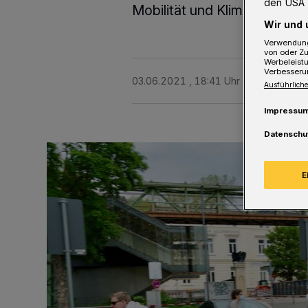
den USA 
Mobilität und Klimagerechti
Wir und 
Verwendung
von oder Zu
Werbeleist
Verbesseru
03.06.2021 , 18:41 Uhr
2 Minuten Le
Ausführliche
Impressu
Datenschu
E