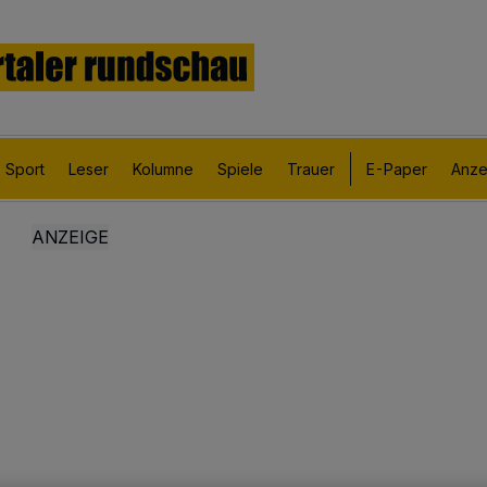
Sport
Leser
Kolumne
Spiele
Trauer
E-Paper
Anze