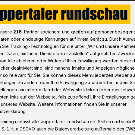
uppertal: Pop-up-Radweg an der Adlerbrücke
unsere
218
-Partner speichern und greifen auf personenbezogen
aten oder eindeutige Kennungen auf Ihrem Gerät zu. Durch Ausw
n Sie Tracking-Technologien für die unter „Wir und unsere Partne
en Daten, um Ihnen Dienste bereitzustellen“ aufgeführten Zwecke
eg an der
on Alle ablehnen oder Widerruf Ihrer Einwilligung werden diese de
cker deaktiviert sind, sind manche Inhalte und Anzeigen möglich
r so relevant für Sie. Sie können dieses Menü jederzeit wieder au
tellungen zu ändern oder Ihre Einwilligung zu widerrufen, indem Si
stellungen am unteren Rand der Webseite klicken [oder das schw
ten links auf der Webseite, falls zutreffend]. Ihre Einstellungen g
hrrads“ (3. Juni 2021) hatte das Bündnis
 unseres Website. Weitere Informationen finden Sie in unserer
am mit der Initiative „Fahrradstadt
utzerklärung.
uppertal / Solingen zu einem Aktionstag
immung umfasst alle wuppertaler-rundschau.de-Seiten und schließt
en Metropole und zeitgleich in 20 weiteren
 S. 1 lit. a DSGVO auch die Datenverarbeitung außerhalb des EWR, 
e im Wahljahr ein Zeichen für nachhaltige