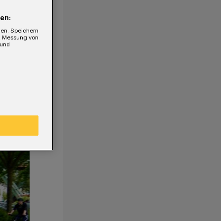
en:
gen. Speichern
e, Messung von
 und