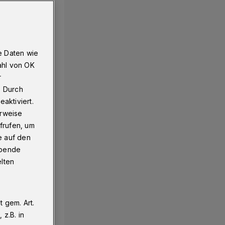
e Daten wie
ahl von OK
r
. Durch
aktiviert.
erweise
frufen, um
e auf den
ebende
elten
 gem. Art.
z.B. in