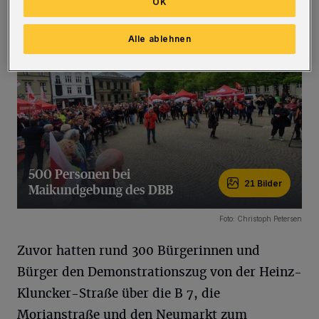
abschließen. (
Bilder:
)
OK
Alle ablehnen
500 Personen bei
21 Bilder
Maikundgebung des DBB
21 Bilder
Foto: Christoph Petersen
Zuvor hatten rund 300 Bürgerinnen und
Bürger den Demonstrationszug von der Heinz-
Kluncker-Straße über die B 7, die
Morianstraße und den Neumarkt zum