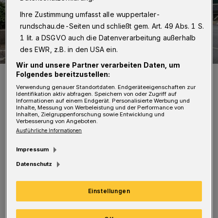
Ihre Zustimmung umfasst alle wuppertaler-
rundschau.de-Seiten und schließt gem. Art. 49 Abs. 1 S.
1 lit. a DSGVO auch die Datenverarbeitung außerhalb
des EWR, z.B. in den USA ein.
Wir und unsere Partner verarbeiten Daten, um
Der Demonstrationszug auf der B 7.
Folgendes bereitzustellen:
Foto: Christoph Petersen
Verwendung genauer Standortdaten. Endgeräteeigenschaften zur
Identifikation aktiv abfragen. Speichern von oder Zugriff auf
Informationen auf einem Endgerät. Personalisierte Werbung und
Inhalte, Messung von Werbeleistung und der Performance von
Inhalten, Zielgruppenforschung sowie Entwicklung und
Verbesserung von Angeboten.
Ausführliche Informationen
Die Rednerinnen und Redner forderten unter
Impressum
anderem eine deutliche Lohnerhöhung als
Datenschutz
Inflationsausgleich, bessere
Arbeitsbedingungen und eine Auftragsvergabe
Einstellungen
wie in Berlin nur an Firmen, die Tarifverträge