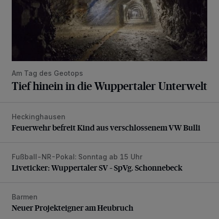
Am Tag des Geotops
Tief hinein in die Wuppertaler Unterwelt
Heckinghausen
Feuerwehr befreit Kind aus verschlossenem VW Bulli
Feuerwehr befreit Kind aus verschlossenem VW Bulli
Fußball-NR-Pokal: Sonntag ab 15 Uhr
Liveticker: Wuppertaler SV – SpVg. Schonnebeck
Liveticker: Wuppertaler SV – SpVg. Schonnebeck
Barmen
Neuer Projekteigner am Heubruch
Neuer Projekteigner am Heubruch