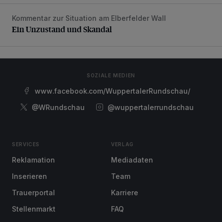
Kommentar zur Situation am Elberfelder Wall
Ein Unzustand und Skandal
Ein Unzustand und Skandal
SOZIALE MEDIEN
www.facebook.com/WuppertalerRundschau/
@WRundschau
@wuppertalerrundschau
SERVICES
VERLAG
Reklamation
Mediadaten
Inserieren
Team
Trauerportal
Karriere
Stellenmarkt
FAQ