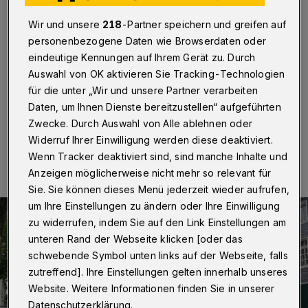
Maikundgebung des DGB
Wir und unsere
218
-Partner speichern und greifen auf
Wuppertal
·
Rund 500 Personen haben am Sonntag
personenbezogene Daten wie Browserdaten oder
(1. Mai 2022) an der Maikundgebung des Deutschen
eindeutige Kennungen auf Ihrem Gerät zu. Durch
Gewerkschaftsbundes (DGB) auf dem Elberfelder
Auswahl von OK aktivieren Sie Tracking-Technologien
Laurentiusplatz teilgenommen.
für die unter „Wir und unsere Partner verarbeiten
Daten, um Ihnen Dienste bereitzustellen“ aufgeführten
Zwecke. Durch Auswahl von Alle ablehnen oder
01.05.2022 , 14:10 Uhr
Eine Minute Lesezeit
Widerruf Ihrer Einwilligung werden diese deaktiviert.
Wenn Tracker deaktiviert sind, sind manche Inhalte und
Anzeigen möglicherweise nicht mehr so relevant für
Sie. Sie können dieses Menü jederzeit wieder aufrufen,
um Ihre Einstellungen zu ändern oder Ihre Einwilligung
zu widerrufen, indem Sie auf den Link Einstellungen am
unteren Rand der Webseite klicken [oder das
schwebende Symbol unten links auf der Webseite, falls
zutreffend]. Ihre Einstellungen gelten innerhalb unseres
Website. Weitere Informationen finden Sie in unserer
Datenschutzerklärung.