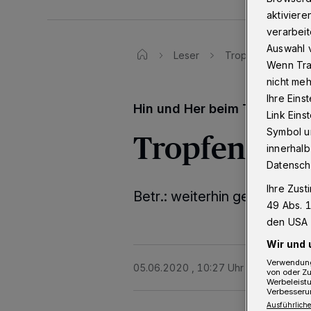
aktiviere
verarbeit
Auswahl v
Leser
Tropfenzählen im 
Wenn Tra
nicht meh
Ihre Eins
Hin und Her beim Thema Co
Link Ein
Symbol un
Tropfenzähl
innerhalb
Datensch
Ihre Zust
Betr.: weiterhin geschlosse
49 Abs. 1
den USA 
Wir und 
Verwendung
05.06.2020 , 10:27 Uhr
Eine Minute 
von oder Zu
Werbeleist
Verbesseru
Ausführliche