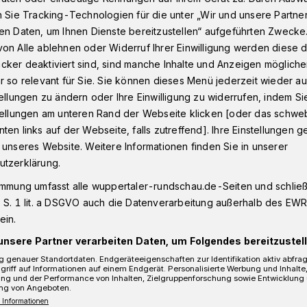
n Sie Tracking-Technologien für die unter „Wir und unsere Partne
en Daten, um Ihnen Dienste bereitzustellen“ aufgeführten Zwecke
on Alle ablehnen oder Widerruf Ihrer Einwilligung werden diese de
Homeoffice?
cker deaktiviert sind, sind manche Inhalte und Anzeigen möglich
r so relevant für Sie. Sie können dieses Menü jederzeit wieder au
tellungen zu ändern oder Ihre Einwilligung zu widerrufen, indem Si
rona-Lockerungen
stellungen am unteren Rand der Webseite klicken [oder das schw
ten links auf der Webseite, falls zutreffend]. Ihre Einstellungen g
en im Homeoffice?
 unseres Website. Weitere Informationen finden Sie in unserer
utzerklärung.
immung umfasst alle wuppertaler-rundschau.de-Seiten und schließt
ne Hallenbäder
 S. 1 lit. a DSGVO auch die Datenverarbeitung außerhalb des EWR, 
ein.
unsere Partner verarbeiten Daten, um Folgendes bereitzustell
 genauer Standortdaten. Endgeräteeigenschaften zur Identifikation aktiv abfra
Lesezeit
griff auf Informationen auf einem Endgerät. Personalisierte Werbung und Inhalt
ung und der Performance von Inhalten, Zielgruppenforschung sowie Entwicklung
ng von Angeboten.
 Informationen