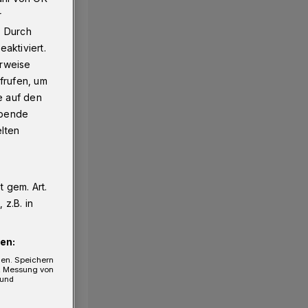
r
. Durch
aktiviert.
erweise
frufen, um
e auf den
ebende
elten
 gem. Art.
z.B. in
en:
gen. Speichern
e, Messung von
 und