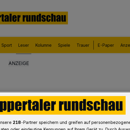
Sport
Leser
Kolumne
Spiele
Trauer
E-Paper
Anze
unsere
218
-Partner speichern und greifen auf personenbezogen
aten oder eindeutige Kennungen auf Ihrem Gerät zu. Durch Ausw