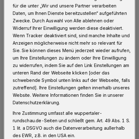
Betr.: BUGA-Diskussion
für die unter „Wir und unsere Partner verarbeiten
Daten, um Ihnen Dienste bereitzustellen“ aufgeführten
Zwecke. Durch Auswahl von Alle ablehnen oder
Widerruf Ihrer Einwilligung werden diese deaktiviert.
23.08.2021 , 15:30 Uhr
Eine Minute Lesezeit
Wenn Tracker deaktiviert sind, sind manche Inhalte und
Anzeigen möglicherweise nicht mehr so relevant für
Sie. Sie können dieses Menü jederzeit wieder aufrufen,
um Ihre Einstellungen zu ändern oder Ihre Einwilligung
zu widerrufen, indem Sie auf den Link Einstellungen am
unteren Rand der Webseite klicken [oder das
schwebende Symbol unten links auf der Webseite, falls
K
zutreffend]. Ihre Einstellungen gelten innerhalb unseres
lar muss solch ein großes Event klug
Website. Weitere Informationen finden Sie in unserer
kalkuliert werden, keine Frage!
Datenschutzerklärung.
Ihre Zustimmung umfasst alle wuppertaler-
In unserer Stadt aber kann man den Eindruck
rundschau.de-Seiten und schließt gem. Art. 49 Abs. 1 S.
gewinnen, die Stadtoberen sind der Ansicht,
1 lit. a DSGVO auch die Datenverarbeitung außerhalb
man müsse nur regelmäßig die
des EWR, z.B. in den USA ein.