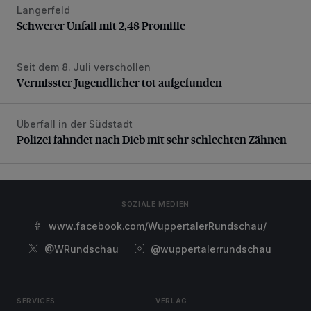
Langerfeld
Schwerer Unfall mit 2,48 Promille
Schwerer Unfall mit 2,48 Promille
Seit dem 8. Juli verschollen
Vermisster Jugendlicher tot aufgefunden
Vermisster Jugendlicher tot aufgefunden
Überfall in der Südstadt
Polizei fahndet nach Dieb mit sehr schlechten Zähnen
Polizei fahndet nach Dieb mit sehr schlechten Zähnen
SOZIALE MEDIEN
www.facebook.com/WuppertalerRundschau/
@WRundschau
@wuppertalerrundschau
SERVICES
VERLAG