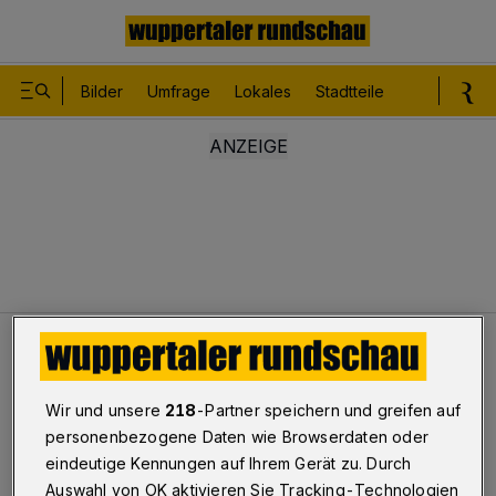
Bilder
Umfrage
Lokales
Stadtteile
Sport
Le
Leser
Seriös finanzieren
Wir und unsere
218
-Partner speichern und greifen auf
BUGA-Diskusion
personenbezogene Daten wie Browserdaten oder
Seriös finanzieren
eindeutige Kennungen auf Ihrem Gerät zu. Durch
Auswahl von OK aktivieren Sie Tracking-Technologien