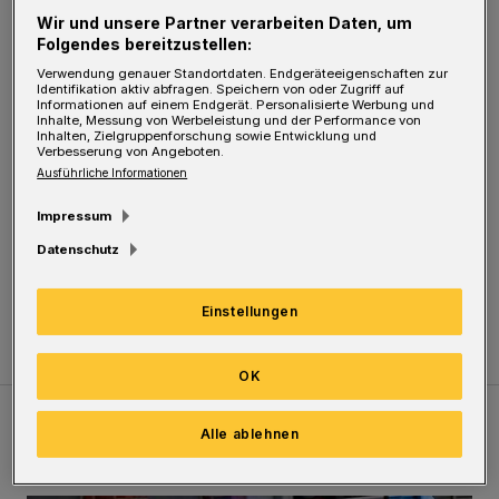
Fußgängerzonen neu pflastern und schon sei
Wir und unsere Partner verarbeiten Daten, um
Folgendes bereitzustellen:
die Stadt touristisch in aller Munde ...
Verwendung genauer Standortdaten. Endgeräteeigenschaften zur
Identifikation aktiv abfragen. Speichern von oder Zugriff auf
Kreativität sieht anders aus!
Informationen auf einem Endgerät. Personalisierte Werbung und
Inhalte, Messung von Werbeleistung und der Performance von
Inhalten, Zielgruppenforschung sowie Entwicklung und
Verbesserung von Angeboten.
Also Partner finden und seriös finanzieren –
Ausführliche Informationen
ohne den Bürgern Sand in die Augen zu
Impressum
streuen.
Datenschutz
Uwe Griegoleit
Einstellungen
OK
Alle ablehnen
Meistgelesen
Neueste Artikel
Zum Thema