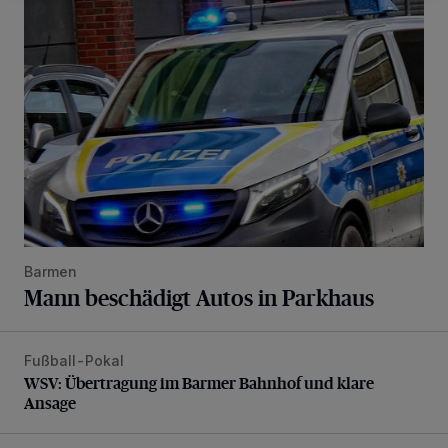
Mann beschädigt Autos in Parkhaus
Barmen
Mann beschädigt Autos in Parkhaus
Fußball-Pokal
WSV: Übertragung im Barmer Bahnhof und klare Ansage
WSV: Übertragung im Barmer Bahnhof und klare
Ansage