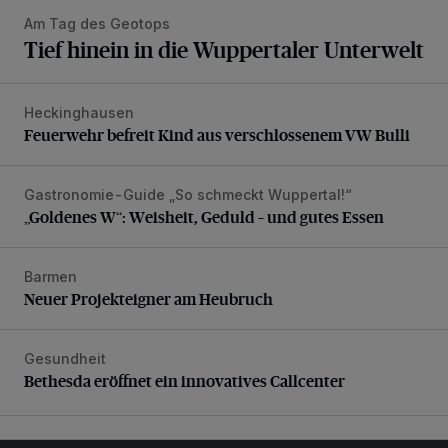
Am Tag des Geotops
Tief hinein in die Wuppertaler Unterwelt
Heckinghausen
Feuerwehr befreit Kind aus verschlossenem VW Bulli
Feuerwehr befreit Kind aus verschlossenem VW Bulli
Gastronomie-Guide „So schmeckt Wuppertal!“
„Goldenes W“: Weisheit, Geduld – und gutes Essen
„Goldenes W“: Weisheit, Geduld – und gutes Essen
Barmen
Neuer Projekteigner am Heubruch
Neuer Projekteigner am Heubruch
Gesundheit
Bethesda eröffnet ein innovatives Callcenter
Bethesda eröffnet ein innovatives Callcenter