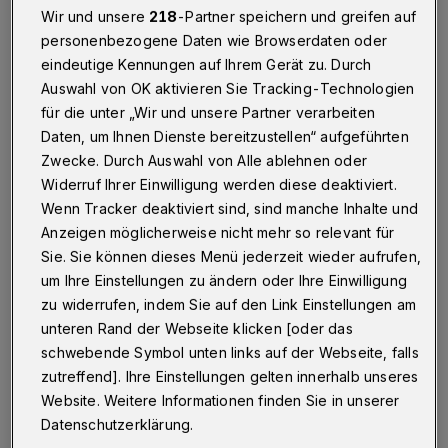
Wir und unsere
218
-Partner speichern und greifen auf
Betr.: BUGA-Diskussion
personenbezogene Daten wie Browserdaten oder
eindeutige Kennungen auf Ihrem Gerät zu. Durch
Auswahl von OK aktivieren Sie Tracking-Technologien
16.08.2021 , 16:31 Uhr
Eine Minute Lesezeit
für die unter „Wir und unsere Partner verarbeiten
Daten, um Ihnen Dienste bereitzustellen“ aufgeführten
Zwecke. Durch Auswahl von Alle ablehnen oder
Widerruf Ihrer Einwilligung werden diese deaktiviert.
Wenn Tracker deaktiviert sind, sind manche Inhalte und
Anzeigen möglicherweise nicht mehr so relevant für
Sie. Sie können dieses Menü jederzeit wieder aufrufen,
O
um Ihre Einstellungen zu ändern oder Ihre Einwilligung
bwohl ich aufgrund meines Alters die
zu widerrufen, indem Sie auf den Link Einstellungen am
eventuell geplante Bundesgartenschau
unteren Rand der Webseite klicken [oder das
nicht erleben werde, möchte ich diesen Plänen
schwebende Symbol unten links auf der Webseite, falls
nicht zustimmen. Aus folgenden Gründen: Es
zutreffend]. Ihre Einstellungen gelten innerhalb unseres
Website. Weitere Informationen finden Sie in unserer
müssen wieder sogenannte Experten
Datenschutzerklärung.
hinzugezogen werden, die wieder viel Geld