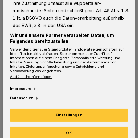
Ihre Zustimmung umfasst alle wuppertaler-
kosten. Davon haben wir mit wenig Erfolg bei
rundschau.de-Seiten und schließt gem. Art. 49 Abs. 1 S.
Planungen in der Stadt genug negative
1 lit. a DSGVO auch die Datenverarbeitung außerhalb
Beispiele.
des EWR, z.B. in den USA ein.
Wir und unsere Partner verarbeiten Daten, um
Ferner gebe ich zu bedenken: Welche
Folgendes bereitzustellen:
Bundesgartenschau hat am Ende ein
Verwendung genauer Standortdaten. Endgeräteeigenschaften zur
Identifikation aktiv abfragen. Speichern von oder Zugriff auf
Informationen auf einem Endgerät. Personalisierte Werbung und
finanzielles Plus erwirtschaftet? Ich glaube,
Inhalte, Messung von Werbeleistung und der Performance von
Inhalten, Zielgruppenforschung sowie Entwicklung und
nur Koblenz hat von der Schau profitiert. Bei
Verbesserung von Angeboten.
den Vorhaben, die sich Wuppertal auferlegt,
Ausführliche Informationen
wird das Ganze ein Fiasko.
Impressum
Datenschutz
Ich frage mich, wo das Geld, das Wuppertal
stemmen muss, herkommen soll, wo die Stadt
Einstellungen
jetzt schon überschuldet ist? Dieses benötigte
Geld könnte mit Sicherheit für wichtigere
OK