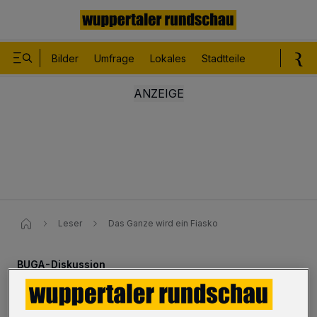
Bilder
Umfrage
Lokales
Stadtteile
Sport
Le
Leser
Das Ganze wird ein Fiasko
BUGA-Diskussion
Das Ganze wird ein Fiasko