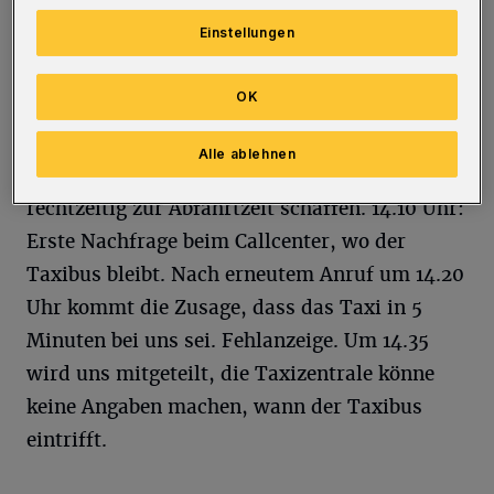
Haltestelle in Sonnborn sein. Die Warteschleife
Einstellungen
hat unseren Zeitplan kräftig
durcheinandergewürfelt.
OK
Flugs zur Schwebebahn geeilt, die zum Glück
Alle ablehnen
auch fährt, so dass wir es gerade noch
rechtzeitig zur Abfahrtzeit schaffen. 14.10 Uhr:
Erste Nachfrage beim Callcenter, wo der
Taxibus bleibt. Nach erneutem Anruf um 14.20
Uhr kommt die Zusage, dass das Taxi in 5
Minuten bei uns sei. Fehlanzeige. Um 14.35
wird uns mitgeteilt, die Taxizentrale könne
keine Angaben machen, wann der Taxibus
eintrifft.