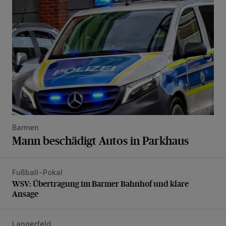
Barmen
Mann beschädigt Autos in Parkhaus
Fußball-Pokal
WSV: Übertragung im Barmer Bahnhof und klare Ansage
WSV: Übertragung im Barmer Bahnhof und klare
Ansage
Langerfeld
Schwerer Unfall mit 2,48 Promille