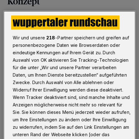
Konzept
Betr.: Erfahrungen mit dem Taxibus-Angebot der WSW
Wir und unsere
218
-Partner speichern und greifen auf
23.08.2021 , 15:26 Uhr
2 Minuten Lesezeit
personenbezogene Daten wie Browserdaten oder
eindeutige Kennungen auf Ihrem Gerät zu. Durch
Auswahl von OK aktivieren Sie Tracking-Technologien
für die unter „Wir und unsere Partner verarbeiten
Daten, um Ihnen Dienste bereitzustellen“ aufgeführten
Zwecke. Durch Auswahl von Alle ablehnen oder
Widerruf Ihrer Einwilligung werden diese deaktiviert.
S
Wenn Tracker deaktiviert sind, sind manche Inhalte und
ein Ordern ist umständlich und gelingt
Anzeigen möglicherweise nicht mehr so relevant für
ohne Preisgabe vieler persönlicher Daten
Sie. Sie können dieses Menü jederzeit wieder aufrufen,
schon gar nicht. Dennoch hätte der Taxibus
um Ihre Einstellungen zu ändern oder Ihre Einwilligung
zu widerrufen, indem Sie auf den Link Einstellungen am
eine Alternative sein können, um die
unteren Rand der Webseite klicken [oder das
Kompletteinstellung des ohnehin schon