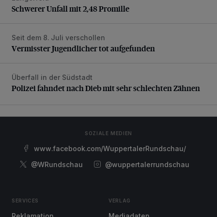
Schwerer Unfall mit 2,48 Promille
Seit dem 8. Juli verschollen
Vermisster Jugendlicher tot aufgefunden
Vermisster Jugendlicher tot aufgefunden
Überfall in der Südstadt
Polizei fahndet nach Dieb mit sehr schlechten Zähnen
Polizei fahndet nach Dieb mit sehr schlechten Zähnen
SOZIALE MEDIEN
www.facebook.com/WuppertalerRundschau/
@WRundschau
@wuppertalerrundschau
SERVICES
VERLAG
Reklamation
Mediadaten