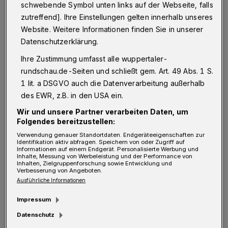
schwebende Symbol unten links auf der Webseite, falls
unzumutbar ausgedünnten Fahrplans der
zutreffend]. Ihre Einstellungen gelten innerhalb unseres
Linie 639 etwas abzumildern.
Website. Weitere Informationen finden Sie in unserer
Datenschutzerklärung.
Samstag, 21. August, 13.15 Uhr, Elberfeld. Wir
Ihre Zustimmung umfasst alle wuppertaler-
beschließen, es zu versuchen. Anruf unter der
rundschau.de-Seiten und schließt gem. Art. 49 Abs. 1 S.
1 lit. a DSGVO auch die Datenverarbeitung außerhalb
angegebenen Telefonnummer der WSW mobil
des EWR, z.B. in den USA ein.
GmbH. Nach nervig langen 15 Minuten in der
Wir und unsere Partner verarbeiten Daten, um
Warteschleife meldet sich im Auftrag der
Folgendes bereitzustellen:
WSW ein „Callcenter“, um die von der WSW
Verwendung genauer Standortdaten. Endgeräteeigenschaften zur
Identifikation aktiv abfragen. Speichern von oder Zugriff auf
mobil GmbH für notwendig erachteten
Informationen auf einem Endgerät. Personalisierte Werbung und
Inhalte, Messung von Werbeleistung und der Performance von
persönlichen Daten aufzunehmen und
Inhalten, Zielgruppenforschung sowie Entwicklung und
Verbesserung von Angeboten.
weiterzuleiten.
Ausführliche Informationen
Impressum
Jetzt wird es knapp. Um 13.57 Uhr müssen wir
Datenschutz
gemäß Fahrplan an der angegebenen