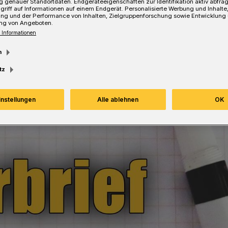
 genauer Standortdaten. Endgeräteeigenschaften zur Identifikation aktiv abfra
griff auf Informationen auf einem Endgerät. Personalisierte Werbung und Inhalt
ung und der Performance von Inhalten, Zielgruppenforschung sowie Entwicklung
ng von Angeboten.
 Informationen
m
tz
instellungen
Alle ablehnen
OK