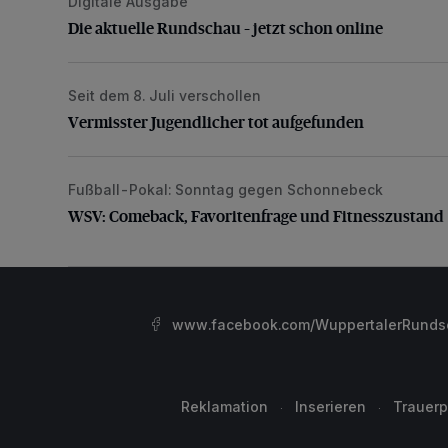
Digitale Ausgabe
Die aktuelle Rundschau – jetzt schon online
Die aktuelle Rundschau – jetzt schon online
Seit dem 8. Juli verschollen
Vermisster Jugendlicher tot aufgefunden
Vermisster Jugendlicher tot aufgefunden
Fußball-Pokal: Sonntag gegen Schonnebeck
WSV: Comeback, Favoritenfrage und Fitnesszustan
WSV: Comeback, Favoritenfrage und Fitnesszustand
www.facebook.com/WuppertalerRunds
Reklamation
Inserieren
Trauerp