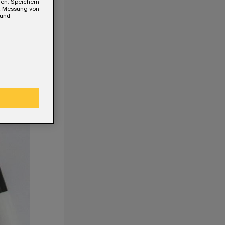
gen. Speichern
e, Messung von
 und