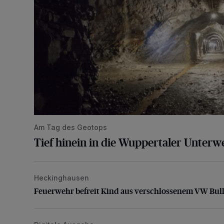
Am Tag des Geotops
Tief hinein in die Wuppertaler Unterwe
Heckinghausen
Feuerwehr befreit Kind aus verschlossenem VW Bulli
Feuerwehr befreit Kind aus verschlossenem VW Bull