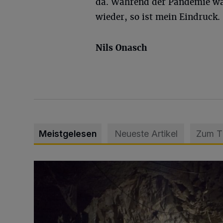
da. Während der Pandemie war
wieder, so ist mein Eindruck.
Nils Onasch
Meistgelesen
Neueste Artikel
Zum 
Tief hinein in die Wuppertaler Unterwelt