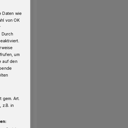
e Daten wie
ahl von OK
r
. Durch
aktiviert.
erweise
frufen, um
e auf den
ebende
elten
 gem. Art.
z.B. in
en: