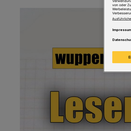
Verwendung
von oder Zu
Werbeleist
Verbesseru
Ausführliche
Impressu
Datenschu
E