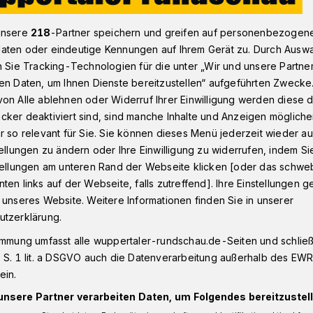
unsere
218
-Partner speichern und greifen auf personenbezogen
aten oder eindeutige Kennungen auf Ihrem Gerät zu. Durch Ausw
n Sie Tracking-Technologien für die unter „Wir und unsere Partne
en Daten, um Ihnen Dienste bereitzustellen“ aufgeführten Zwecke
on Alle ablehnen oder Widerruf Ihrer Einwilligung werden diese de
cker deaktiviert sind, sind manche Inhalte und Anzeigen möglich
r so relevant für Sie. Sie können dieses Menü jederzeit wieder au
lich
tellungen zu ändern oder Ihre Einwilligung zu widerrufen, indem Si
stellungen am unteren Rand der Webseite klicken [oder das schw
ten links auf der Webseite, falls zutreffend]. Ihre Einstellungen g
n Ersatzteilen zum 30. Juni ein
 unseres Website. Weitere Informationen finden Sie in unserer
utzerklärung.
immung umfasst alle wuppertaler-rundschau.de-Seiten und schließt
 S. 1 lit. a DSGVO auch die Datenverarbeitung außerhalb des EWR, 
Lesezeit
ein.
unsere Partner verarbeiten Daten, um Folgendes bereitzustell