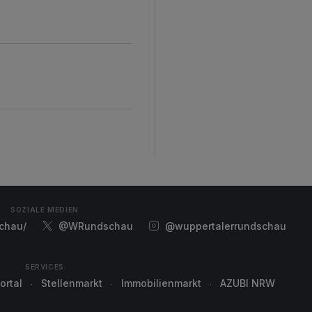
d
SOZIALE MEDIEN
chau/
@WRundschau
@wuppertalerrundschau
SERVICES
ortal
Stellenmarkt
Immobilienmarkt
AZUBI NRW