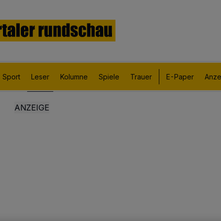
Sport
Leser
Kolumne
Spiele
Trauer
E-Paper
Anze