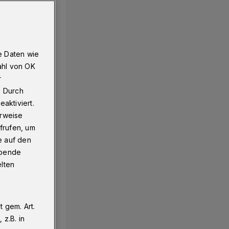
e Daten wie
ahl von OK
r
. Durch
aktiviert.
erweise
frufen, um
e auf den
ebende
elten
 gem. Art.
z.B. in