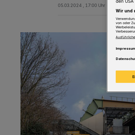
den USA 
05.03.2024 , 17:00 Uhr
2 Minuten Le
Wir und 
Verwendung
von oder Zu
Werbeleist
Verbesseru
Ausführliche
Impressu
Datenschu
E