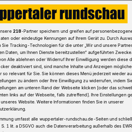
ief zur Sanierung der Loher Brücke
unsere
218
-Partner speichern und greifen auf personenbezogen
aten oder eindeutige Kennungen auf Ihrem Gerät zu. Durch Ausw
n Sie Tracking-Technologien für die unter „Wir und unsere Partne
en Daten, um Ihnen Dienste bereitzustellen“ aufgeführten Zwecke
 Routine Dingen
on Alle ablehnen oder Widerruf Ihrer Einwilligung werden diese de
cker deaktiviert sind, sind manche Inhalte und Anzeigen möglich
n Lauf lassen“
r so relevant für Sie. Sie können dieses Menü jederzeit wieder au
tellungen zu ändern oder Ihre Einwilligung zu widerrufen, indem Si
stellungen am unteren Rand der Webseite klicken [oder das schw
ten links auf der Webseite, falls zutreffend]. Ihre Einstellungen g
ng der Loher Brücke, Rundschau vom 2.
 unseres Website. Weitere Informationen finden Sie in unserer
utzerklärung.
immung umfasst alle wuppertaler-rundschau.de-Seiten und schließt
 S. 1 lit. a DSGVO auch die Datenverarbeitung außerhalb des EWR, 