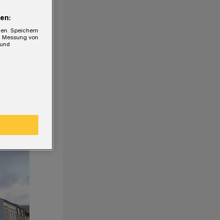
en:
gen. Speichern
e, Messung von
 und