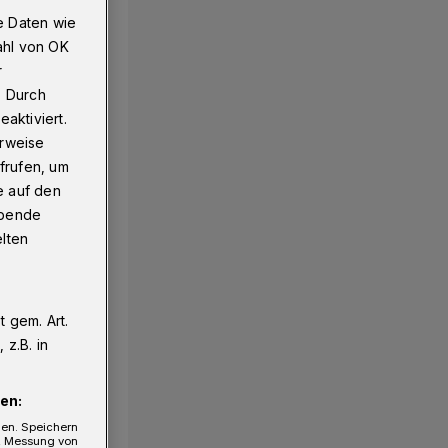
e Daten wie
ahl von OK
r
. Durch
aktiviert.
erweise
frufen, um
e auf den
ebende
elten
 gem. Art.
z.B. in
en:
gen. Speichern
e, Messung von