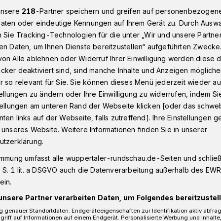
unsere
218
-Partner speichern und greifen auf personenbezogen
aten oder eindeutige Kennungen auf Ihrem Gerät zu. Durch Ausw
n Sie Tracking-Technologien für die unter „Wir und unsere Partne
ief zum Interview mit OB Schneidewind​
en Daten, um Ihnen Dienste bereitzustellen“ aufgeführten Zwecke
on Alle ablehnen oder Widerruf Ihrer Einwilligung werden diese de
cker deaktiviert sind, sind manche Inhalte und Anzeigen möglich
r so relevant für Sie. Sie können dieses Menü jederzeit wieder au
tellungen zu ändern oder Ihre Einwilligung zu widerrufen, indem Si
e Amtszeit“
stellungen am unteren Rand der Webseite klicken [oder das schw
ten links auf der Webseite, falls zutreffend]. Ihre Einstellungen g
 unseres Website. Weitere Informationen finden Sie in unserer
 mit Oberbürgermeister Schneidewind
utzerklärung.
immung umfasst alle wuppertaler-rundschau.de-Seiten und schließt
 S. 1 lit. a DSGVO auch die Datenverarbeitung außerhalb des EWR, 
ein.
Lesezeit
unsere Partner verarbeiten Daten, um Folgendes bereitzustell
 genauer Standortdaten. Endgeräteeigenschaften zur Identifikation aktiv abfra
griff auf Informationen auf einem Endgerät. Personalisierte Werbung und Inhalt