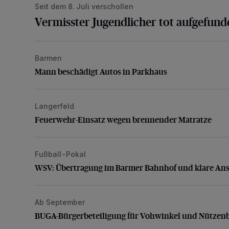
Seit dem 8. Juli verschollen
Vermisster Jugendlicher tot aufgefund
Barmen
Mann beschädigt Autos in Parkhaus
Mann beschädigt Autos in Parkhaus
Langerfeld
Feuerwehr-Einsatz wegen brennender Matratze
Feuerwehr-Einsatz wegen brennender Matratze
Fußball-Pokal
WSV: Übertragung im Barmer Bahnhof und klare An
WSV: Übertragung im Barmer Bahnhof und klare An
Ab September
BUGA-Bürgerbeteiligung für Vohwinkel und Nützenb
BUGA-Bürgerbeteiligung für Vohwinkel und Nützen