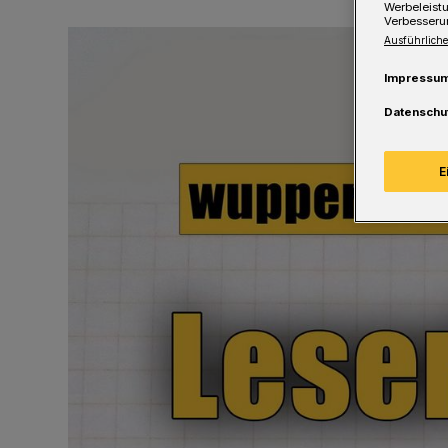
Werbeleist
Verbesseru
Ausführliche
Impressu
Datenschu
E