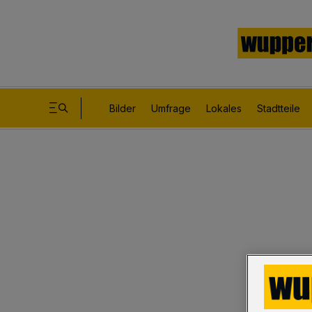
Bilder
Umfrage
Lokales
Stadtteile