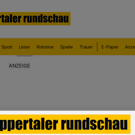
Sport
Leser
Kolumne
Spiele
Trauer
E-Paper
Anze