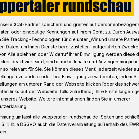
unsere
218
-Partner speichern und greifen auf personenbezogen
ief zu spontaner Hilfe
aten oder eindeutige Kennungen auf Ihrem Gerät zu. Durch Ausw
n Sie Tracking-Technologien für die unter „Wir und unsere Partne
en Daten, um Ihnen Dienste bereitzustellen“ aufgeführten Zwecke
on Alle ablehnen oder Widerruf Ihrer Einwilligung werden diese de
men meinen
cker deaktiviert sind, sind manche Inhalte und Anzeigen möglich
r so relevant für Sie. Sie können dieses Menü jederzeit wieder au
hsten Dank“
tellungen zu ändern oder Ihre Einwilligung zu widerrufen, indem Si
stellungen am unteren Rand der Webseite klicken [oder das schw
ten links auf der Webseite, falls zutreffend]. Ihre Einstellungen g
 unseres Website. Weitere Informationen finden Sie in unserer
Helferinnen
utzerklärung.
immung umfasst alle wuppertaler-rundschau.de-Seiten und schließt
 S. 1 lit. a DSGVO auch die Datenverarbeitung außerhalb des EWR, 
ein.
Lesezeit