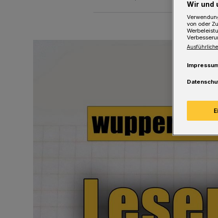
Wir und 
Verwendung
von oder Zu
Werbeleist
Verbesseru
Ausführliche
Impressu
Datenschu
E