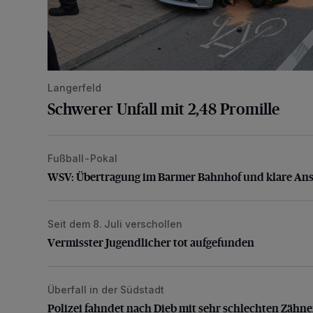
Langerfeld
Schwerer Unfall mit 2,48 Promille
Fußball-Pokal
WSV: Übertragung im Barmer Bahnhof und klare An
WSV: Übertragung im Barmer Bahnhof und klare An
Seit dem 8. Juli verschollen
Vermisster Jugendlicher tot aufgefunden
Vermisster Jugendlicher tot aufgefunden
Überfall in der Südstadt
Polizei fahndet nach Dieb mit sehr schlechten Zähne
Polizei fahndet nach Dieb mit sehr schlechten Zähn