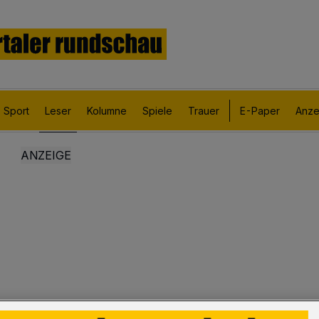
Sport
Leser
Kolumne
Spiele
Trauer
E-Paper
Anze