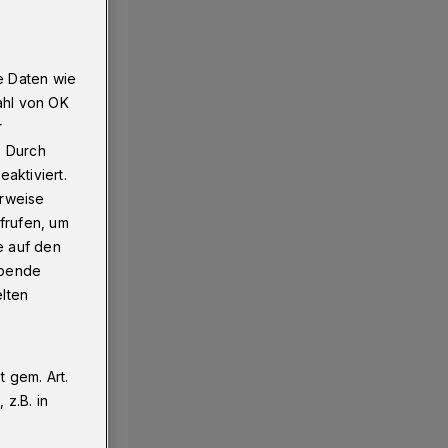
e Daten wie
ahl von OK
r
. Durch
aktiviert.
erweise
frufen, um
e auf den
ebende
elten
 gem. Art.
z.B. in