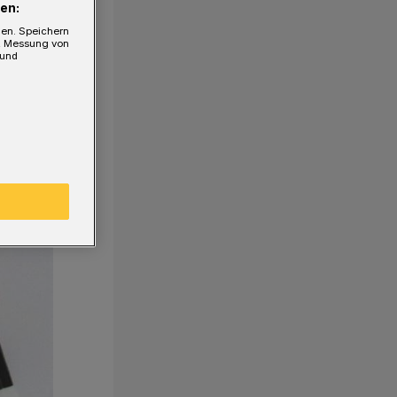
en:
gen. Speichern
e, Messung von
 und