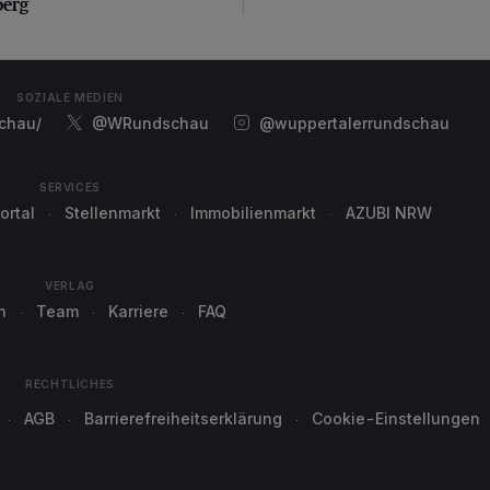
berg
SOZIALE MEDIEN
chau/
@WRundschau
@wuppertalerrundschau
SERVICES
ortal
Stellenmarkt
Immobilienmarkt
AZUBI NRW
VERLAG
n
Team
Karriere
FAQ
RECHTLICHES
AGB
Barrierefreiheitserklärung
Cookie-Einstellungen