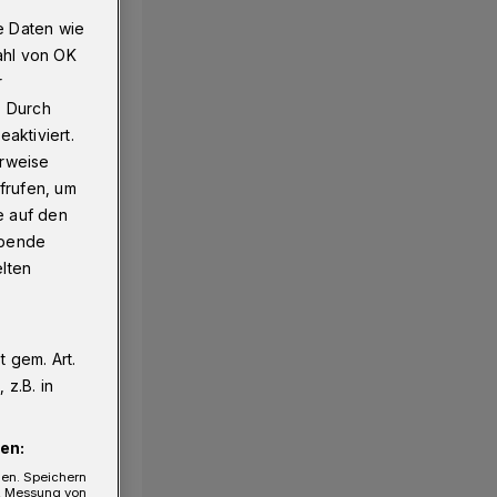
e Daten wie
ahl von OK
r
. Durch
aktiviert.
erweise
frufen, um
e auf den
ebende
elten
 gem. Art.
z.B. in
en:
gen. Speichern
e, Messung von