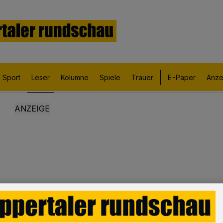
Sport
Leser
Kolumne
Spiele
Trauer
E-Paper
Anze