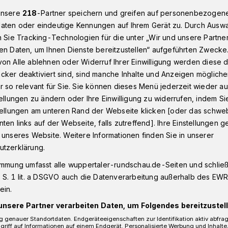
unsere
218
-Partner speichern und greifen auf personenbezogen
aten oder eindeutige Kennungen auf Ihrem Gerät zu. Durch Ausw
n Sie Tracking-Technologien für die unter „Wir und unsere Partne
rief zu den Wuppertaler Weihnachtsmärkten
en Daten, um Ihnen Dienste bereitzustellen“ aufgeführten Zwecke
on Alle ablehnen oder Widerruf Ihrer Einwilligung werden diese de
cker deaktiviert sind, sind manche Inhalte und Anzeigen möglich
r so relevant für Sie. Sie können dieses Menü jederzeit wieder au
ach nach Barmen“
tellungen zu ändern oder Ihre Einwilligung zu widerrufen, indem Si
stellungen am unteren Rand der Webseite klicken [oder das schw
ten links auf der Webseite, falls zutreffend]. Ihre Einstellungen g
 unseres Website. Weitere Informationen finden Sie in unserer
tsmarkt
utzerklärung.
immung umfasst alle wuppertaler-rundschau.de-Seiten und schließt
 S. 1 lit. a DSGVO auch die Datenverarbeitung außerhalb des EWR, 
ein.
Lesezeit
unsere Partner verarbeiten Daten, um Folgendes bereitzustell
 genauer Standortdaten. Endgeräteeigenschaften zur Identifikation aktiv abfra
griff auf Informationen auf einem Endgerät. Personalisierte Werbung und Inhalt