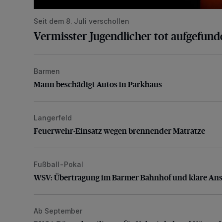
Seit dem 8. Juli verschollen
Vermisster Jugendlicher tot aufgefund
Barmen
Mann beschädigt Autos in Parkhaus
Mann beschädigt Autos in Parkhaus
Langerfeld
Feuerwehr-Einsatz wegen brennender Matratze
Feuerwehr-Einsatz wegen brennender Matratze
Fußball-Pokal
WSV: Übertragung im Barmer Bahnhof und klare An
WSV: Übertragung im Barmer Bahnhof und klare An
Ab September
BUGA-Bürgerbeteiligung für Vohwinkel und Nützenb