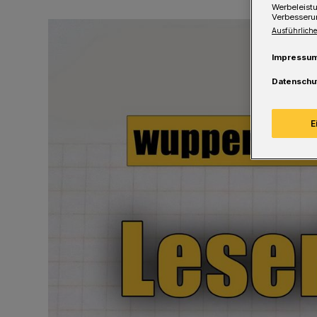
Werbeleist
Verbesseru
Ausführliche
Impressu
Datenschu
E