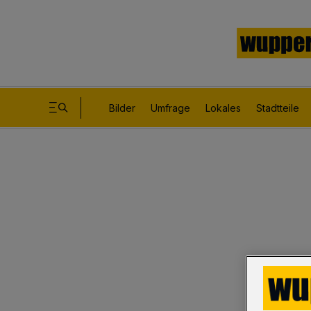
Bilder
Umfrage
Lokales
Stadtteile