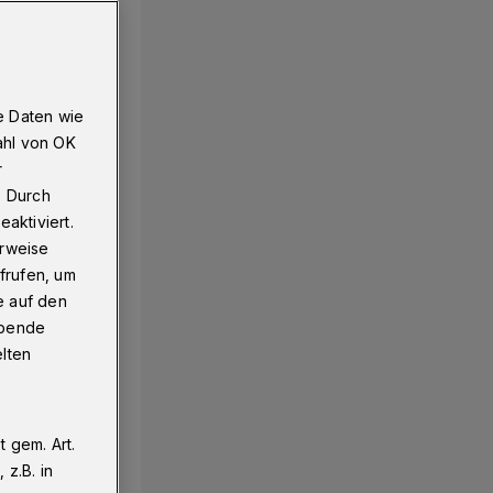
e Daten wie
ahl von OK
r
. Durch
aktiviert.
erweise
frufen, um
e auf den
ebende
elten
 gem. Art.
z.B. in