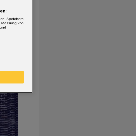
en:
gen. Speichern
e, Messung von
 und