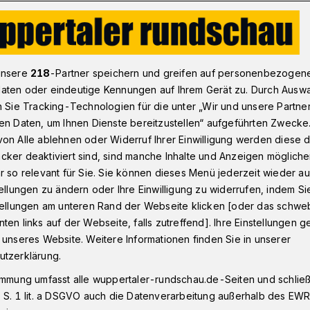
pertaler Rundschau zum Straßenverkehrsamt
unsere
218
-Partner speichern und greifen auf personenbezogen
aten oder eindeutige Kennungen auf Ihrem Gerät zu. Durch Ausw
n Sie Tracking-Technologien für die unter „Wir und unsere Partne
en Daten, um Ihnen Dienste bereitzustellen“ aufgeführten Zwecke
 mit neuem
on Alle ablehnen oder Widerruf Ihrer Einwilligung werden diese de
cker deaktiviert sind, sind manche Inhalte und Anzeigen möglich
nbarungssystem
r so relevant für Sie. Sie können dieses Menü jederzeit wieder au
tellungen zu ändern oder Ihre Einwilligung zu widerrufen, indem Si
stellungen am unteren Rand der Webseite klicken [oder das schw
ten links auf der Webseite, falls zutreffend]. Ihre Einstellungen g
 Straßenverkehrsamt
 unseres Website. Weitere Informationen finden Sie in unserer
utzerklärung.
immung umfasst alle wuppertaler-rundschau.de-Seiten und schließt
 S. 1 lit. a DSGVO auch die Datenverarbeitung außerhalb des EWR, 
sezeit