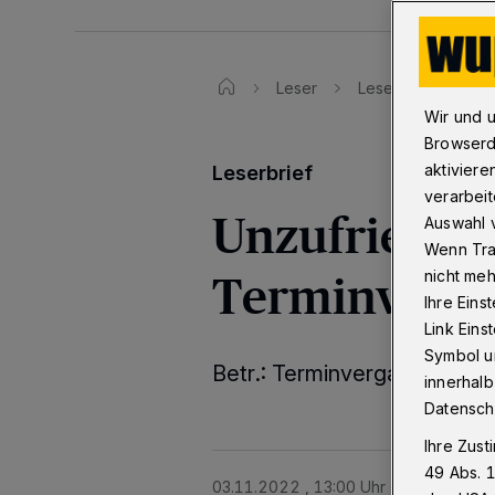
Leser
Leserbrief an Wup
Wir und 
Browserd
aktiviere
Leserbrief
verarbeit
Unzufrieden
Auswahl v
Wenn Tra
Terminverei
nicht meh
Ihre Eins
Link Ein
Symbol un
Betr.: Terminvergabe beim
innerhalb
Datensch
Ihre Zust
49 Abs. 1
03.11.2022 , 13:00 Uhr
2 Minuten Le