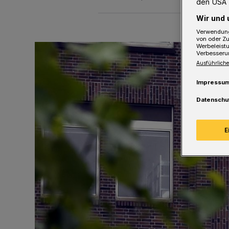
den USA 
Wir und 
Verwendung
von oder Zu
Werbeleist
Verbesseru
Ausführliche
Impressu
Datenschu
E