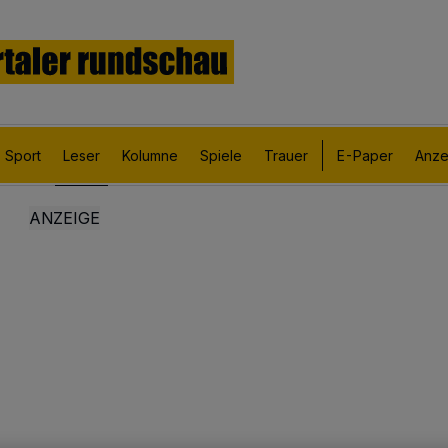
Sport
Leser
Kolumne
Spiele
Trauer
E-Paper
Anze