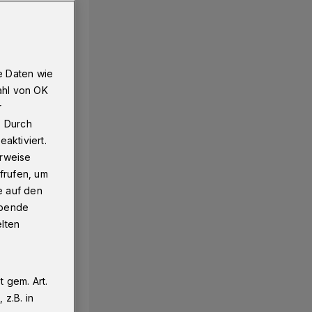
e Daten wie
ahl von OK
r
. Durch
aktiviert.
erweise
frufen, um
e auf den
ebende
elten
 gem. Art.
z.B. in