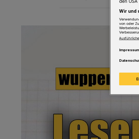
den USA 
Wir und 
Verwendung
von oder Zu
Werbeleist
Verbesseru
Ausführliche
Impressu
Datenschu
E