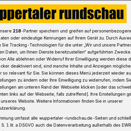
ief zu Bebauungsplänen für Nissen-Gelände​
unsere
218
-Partner speichern und greifen auf personenbezogen
aten oder eindeutige Kennungen auf Ihrem Gerät zu. Durch Ausw
n Sie Tracking-Technologien für die unter „Wir und unsere Partne
en Daten, um Ihnen Dienste bereitzustellen“ aufgeführten Zwecke
in typisches
on Alle ablehnen oder Widerruf Ihrer Einwilligung werden diese de
cker deaktiviert sind, sind manche Inhalte und Anzeigen möglich
Ghetto“
r so relevant für Sie. Sie können dieses Menü jederzeit wieder au
tellungen zu ändern oder Ihre Einwilligung zu widerrufen, indem Si
stellungen am unteren Rand der Webseite klicken [oder das schw
ten links auf der Webseite, falls zutreffend]. Ihre Einstellungen g
D-Kritik an Grünen
 unseres Website. Weitere Informationen finden Sie in unserer
utzerklärung.
immung umfasst alle wuppertaler-rundschau.de-Seiten und schließt
 S. 1 lit. a DSGVO auch die Datenverarbeitung außerhalb des EWR, 
sezeit