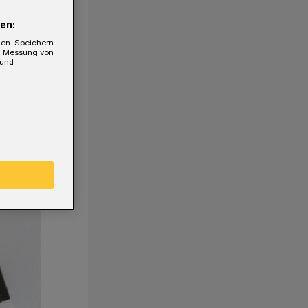
en:
gen. Speichern
e, Messung von
 und