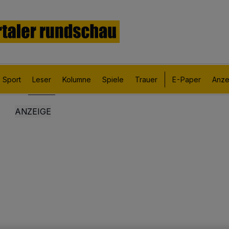
Sport
Leser
Kolumne
Spiele
Trauer
E-Paper
Anze