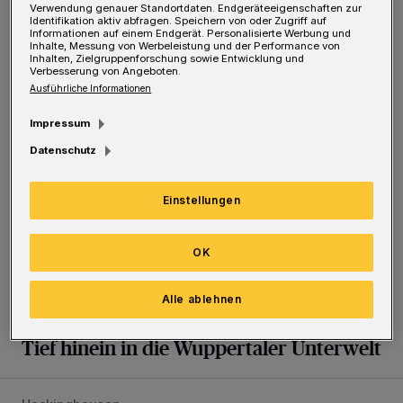
Verwendung genauer Standortdaten. Endgeräteeigenschaften zur
Identifikation aktiv abfragen. Speichern von oder Zugriff auf
Meistgelesen
Neueste Artikel
Zum Thema
Informationen auf einem Endgerät. Personalisierte Werbung und
Inhalte, Messung von Werbeleistung und der Performance von
Inhalten, Zielgruppenforschung sowie Entwicklung und
Verbesserung von Angeboten.
Tief hinein in die Wuppertaler Unterwelt
Ausführliche Informationen
Impressum
Datenschutz
Einstellungen
OK
Alle ablehnen
Am Tag des Geotops
Tief hinein in die Wuppertaler Unterwelt