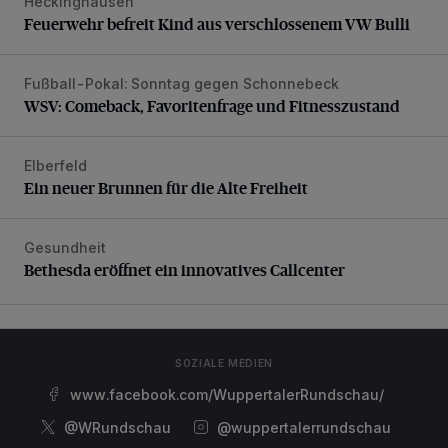
Heckinghausen
Feuerwehr befreit Kind aus verschlossenem VW Bulli
Feuerwehr befreit Kind aus verschlossenem VW Bulli
Fußball-Pokal: Sonntag gegen Schonnebeck
WSV: Comeback, Favoritenfrage und Fitnesszustand
WSV: Comeback, Favoritenfrage und Fitnesszustand
Elberfeld
Ein neuer Brunnen für die Alte Freiheit
Ein neuer Brunnen für die Alte Freiheit
Gesundheit
Bethesda eröffnet ein innovatives Callcenter
Bethesda eröffnet ein innovatives Callcenter
SOZIALE MEDIEN
www.facebook.com/WuppertalerRundschau/
@WRundschau
@wuppertalerrundschau