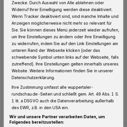
Betr.: bergischer FOC-Streit / Rundschau-Kommentar
Zwecke. Durch Auswahl von Alle ablehnen oder
Widerruf Ihrer Einwilligung werden diese deaktiviert.
Wenn Tracker deaktiviert sind, sind manche Inhalte und
Anzeigen möglicherweise nicht mehr so relevant für
12.07.2019 , 12:18 Uhr
Eine Minute Lesezeit
Sie. Sie können dieses Menü jederzeit wieder aufrufen,
um Ihre Einstellungen zu ändern oder Ihre Einwilligung
zu widerrufen, indem Sie auf den Link Einstellungen am
unteren Rand der Webseite klicken [oder das
schwebende Symbol unten links auf der Webseite, falls
zutreffend]. Ihre Einstellungen gelten innerhalb unseres
Website. Weitere Informationen finden Sie in unserer
Bravo, Herr Koldehoff! Endlich ein Journalist
Datenschutzerklärung.
mit „Arsch in der Hose”. Vielen Dank!
Ihre Zustimmung umfasst alle wuppertaler-
rundschau.de-Seiten und schließt gem. Art. 49 Abs. 1 S.
Bernd Mielenbrink
1 lit. a DSGVO auch die Datenverarbeitung außerhalb
des EWR, z.B. in den USA ein.
Wir und unsere Partner verarbeiten Daten, um
Folgendes bereitzustellen: