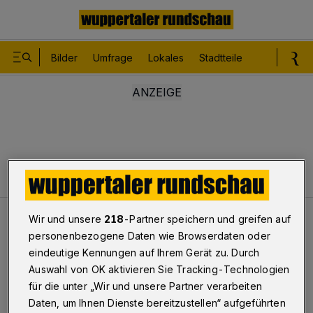
Bilder
Umfrage
Lokales
Stadtteile
Sport
Le
Wir und unsere
218
-Partner speichern und greifen auf
Leser
Klares Lob für klare Worte
personenbezogene Daten wie Browserdaten oder
eindeutige Kennungen auf Ihrem Gerät zu. Durch
Auswahl von OK aktivieren Sie Tracking-Technologien
Klares Lob für klare Worte
für die unter „Wir und unsere Partner verarbeiten
Daten, um Ihnen Dienste bereitzustellen“ aufgeführten