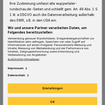
Ihre Zustimmung umfasst alle wuppertaler-
Foto: privat
rundschau.de-Seiten und schließt gem. Art. 49 Abs. 1 S.
1 lit. a DSGVO auch die Datenverarbeitung außerhalb
des EWR, z.B. in den USA ein.
Wir und unsere Partner verarbeiten Daten, um
H
Folgendes bereitzustellen:
erzliches Beileid der Firmengruppe
Verwendung genauer Standortdaten. Endgeräteeigenschaften zur
Küpper und Frau Lechner zur
Identifikation aktiv abfragen. Speichern von oder Zugriff auf
Informationen auf einem Endgerät. Personalisierte Werbung und
Zerstörung am Wupperweg. Schrecklich ist so
Inhalte, Messung von Werbeleistung und der Performance von
Inhalten, Zielgruppenforschung sowie Entwicklung und
etwas. Und es geht ja noch weiter: Ebenfalls
Verbesserung von Angeboten.
Ausführliche Informationen
im Spätherbst (in der Nacht vom 31. Oktober
auf 1. November, also Halloween) passierte,
Impressum
ebenfalls am Arrenberg, Ähnliches. Die aus
Datenschutz
griechischem Marmor bestehende Hiby-
Einstellungen
Skulptur "Spielende Finger" im "Simonz"-Hof
wurde mit aggressiver, tief gehender
OK
schwarzer Farbe besprüht — und die