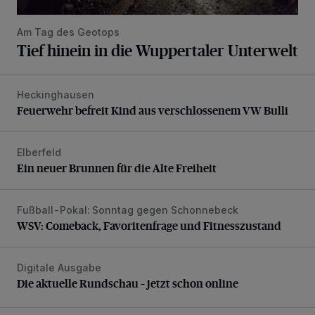
Am Tag des Geotops
Tief hinein in die Wuppertaler Unterwelt
Heckinghausen
Feuerwehr befreit Kind aus verschlossenem VW Bulli
Feuerwehr befreit Kind aus verschlossenem VW Bulli
Elberfeld
Ein neuer Brunnen für die Alte Freiheit
Ein neuer Brunnen für die Alte Freiheit
Fußball-Pokal: Sonntag gegen Schonnebeck
WSV: Comeback, Favoritenfrage und Fitnesszustand
WSV: Comeback, Favoritenfrage und Fitnesszustand
Digitale Ausgabe
Die aktuelle Rundschau – jetzt schon online
Die aktuelle Rundschau – jetzt schon online