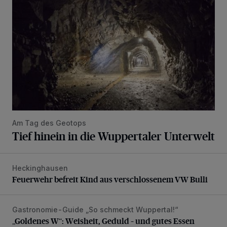
Am Tag des Geotops
Tief hinein in die Wuppertaler Unterwelt
Heckinghausen
Feuerwehr befreit Kind aus verschlossenem VW Bulli
Feuerwehr befreit Kind aus verschlossenem VW Bulli
Gastronomie-Guide „So schmeckt Wuppertal!“
„Goldenes W“: Weisheit, Geduld – und gutes Essen
„Goldenes W“: Weisheit, Geduld – und gutes Essen