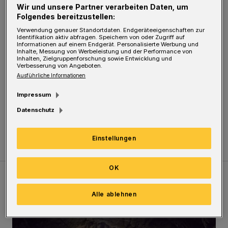
Jahr im Stadtgebiet an einzelnen
Wir und unsere Partner verarbeiten Daten, um
unterschiedlichen Stellen mehrjährige
Folgendes bereitzustellen:
Verwendung genauer Standortdaten. Endgeräteeigenschaften zur
Staudenbeete ausprobiert“. Da hätte sie doch
Identifikation aktiv abfragen. Speichern von oder Zugriff auf
Informationen auf einem Endgerät. Personalisierte Werbung und
einfach mal die vielen, vielen
Inhalte, Messung von Werbeleistung und der Performance von
Inhalten, Zielgruppenforschung sowie Entwicklung und
Wuppertaler*innen fragen können, die das
Verbesserung von Angeboten.
Ausführliche Informationen
seit Jahren in ihren Gärten erfolgreich
praktizieren.
Impressum
Datenschutz
Helga Krüger
Einstellungen
OK
Meistgelesen
Neueste Artikel
Zum Thema
Alle ablehnen
Tief hinein in die Wuppertaler Unterwelt