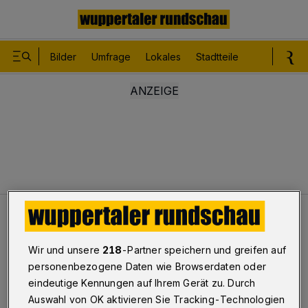
Bilder
Umfrage
Lokales
Stadtteile
Sport
Le
Leser
Einfach die Leute fragen
Wir und unsere
218
-Partner speichern und greifen auf
personenbezogene Daten wie Browserdaten oder
Einfach die Leute fragen
eindeutige Kennungen auf Ihrem Gerät zu. Durch
Auswahl von OK aktivieren Sie Tracking-Technologien