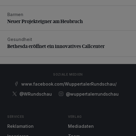
Barmen
Neuer Projekteigner am Heubruch
Neuer Projekteigner am Heubruch
Gesundheit
Bethesda eröffnet ein innovatives Callcenter
Bethesda eröffnet ein innovatives Callcenter
SOZIALE MEDIEN
www.facebook.com/WuppertalerRundschau/
@WRundschau
@wuppertalerrundschau
SERVICES
VERLAG
Reklamation
Mediadaten