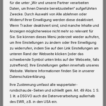
Betr.: Staudenbeete / Stellungnahme des Presseamtes
für die unter „Wir und unsere Partner verarbeiten
Daten, um Ihnen Dienste bereitzustellen“ aufgeführten
Zwecke. Durch Auswahl von Alle ablehnen oder
Widerruf Ihrer Einwilligung werden diese deaktiviert.
12.11.2019 , 13:17 Uhr
Eine Minute Lesezeit
Wenn Tracker deaktiviert sind, sind manche Inhalte und
Anzeigen möglicherweise nicht mehr so relevant für
Sie. Sie können dieses Menü jederzeit wieder aufrufen,
um Ihre Einstellungen zu ändern oder Ihre Einwilligung
zu widerrufen, indem Sie auf den Link Einstellungen am
unteren Rand der Webseite klicken [oder das
schwebende Symbol unten links auf der Webseite, falls
Da bin ich aber froh, dass die Stadt nun wohl
zutreffend]. Ihre Einstellungen gelten innerhalb unseres
auch erkannt hat, dass mehrjährige gemischte
Website. Weitere Informationen finden Sie in unserer
Datenschutzerklärung.
Staudenbeete in den Wuppertaler Grünanlagen
Ihre Zustimmung umfasst alle wuppertaler-
besser für Umwelt, Natur und möglicherweise
rundschau.de-Seiten und schließt gem. Art. 49 Abs. 1 S.
sogar Steuertopf sind. Überrascht bin ich
1 lit. a DSGVO auch die Datenverarbeitung außerhalb
allerdings, „dass die Stadt im vergangenen
des EWR, z.B. in den USA ein.