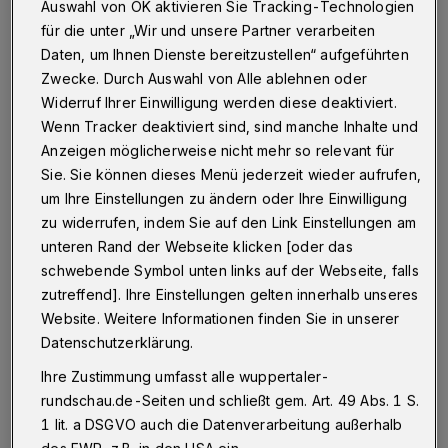
Auswahl von OK aktivieren Sie Tracking-Technologien
Betr.: Einwohnermeldeamt
für die unter „Wir und unsere Partner verarbeiten
Daten, um Ihnen Dienste bereitzustellen“ aufgeführten
Zwecke. Durch Auswahl von Alle ablehnen oder
Widerruf Ihrer Einwilligung werden diese deaktiviert.
18.01.2019 , 11:27 Uhr
Eine Minute Lesezeit
Wenn Tracker deaktiviert sind, sind manche Inhalte und
Anzeigen möglicherweise nicht mehr so relevant für
Sie. Sie können dieses Menü jederzeit wieder aufrufen,
um Ihre Einstellungen zu ändern oder Ihre Einwilligung
zu widerrufen, indem Sie auf den Link Einstellungen am
unteren Rand der Webseite klicken [oder das
A
schwebende Symbol unten links auf der Webseite, falls
uch im digitalen Zeitalter muss es für
zutreffend]. Ihre Einstellungen gelten innerhalb unseres
speziell ältere Menschen möglich sein,
Website. Weitere Informationen finden Sie in unserer
Datenschutzerklärung.
im Einwohnermeldeamt durch persönliches
Erscheinen einen Termin für Personalausweis
Ihre Zustimmung umfasst alle wuppertaler-
rundschau.de-Seiten und schließt gem. Art. 49 Abs. 1 S.
oder andere Dokumente zu bekommen.
1 lit. a DSGVO auch die Datenverarbeitung außerhalb
des EWR, z.B. in den USA ein.