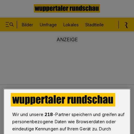
Bilder
Umfrage
Lokales
Stadtteile
Sport
Le
Leser
Einen Schalter öffnen!
Leser
Wir und unsere
218
-Partner speichern und greifen auf
Einen Schalter öffnen!
personenbezogene Daten wie Browserdaten oder
eindeutige Kennungen auf Ihrem Gerät zu. Durch