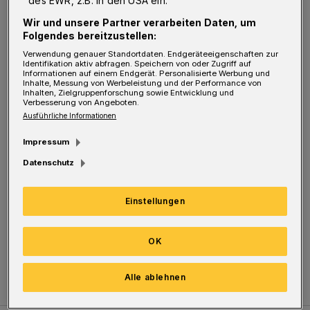
Es ist niemandem zuzumuten, mehrmals dort
Wir und unsere Partner verarbeiten Daten, um
vergeblich zu erscheinen — unabhängig von
Folgendes bereitzustellen:
Zeit und Kosten. Deshalb muss ein Schalter
Verwendung genauer Standortdaten. Endgeräteeigenschaften zur
Identifikation aktiv abfragen. Speichern von oder Zugriff auf
geöffnet sein — auch unter Inkaufnahme
Informationen auf einem Endgerät. Personalisierte Werbung und
Inhalte, Messung von Werbeleistung und der Performance von
längerer Wartezeiten.
Inhalten, Zielgruppenforschung sowie Entwicklung und
Verbesserung von Angeboten.
Ausführliche Informationen
Das wäre eine Aufgabe für unseren so
Impressum
umtriebigen OB: Eine Seilbahn oder BUGA
Datenschutz
kann er nach Erledigung immer noch ins Auge
fassen.
Einstellungen
Hans-Achim Scholl
OK
(Rundschau Verlagsgesellschaft)
Alle ablehnen