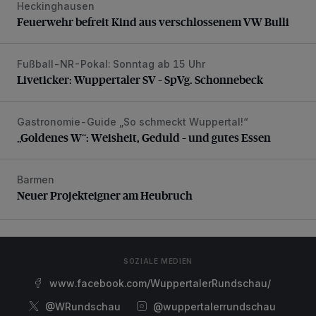
Heckinghausen
Feuerwehr befreit Kind aus verschlossenem VW Bulli
Feuerwehr befreit Kind aus verschlossenem VW Bulli
Fußball-NR-Pokal: Sonntag ab 15 Uhr
Liveticker: Wuppertaler SV – SpVg. Schonnebeck
Liveticker: Wuppertaler SV – SpVg. Schonnebeck
Gastronomie-Guide „So schmeckt Wuppertal!“
„Goldenes W“: Weisheit, Geduld – und gutes Essen
„Goldenes W“: Weisheit, Geduld – und gutes Essen
Barmen
Neuer Projekteigner am Heubruch
Neuer Projekteigner am Heubruch
SOZIALE MEDIEN
www.facebook.com/WuppertalerRundschau/
@WRundschau
@wuppertalerrundschau