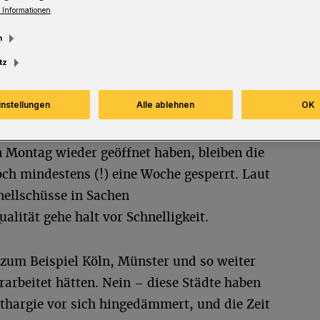
 Informationen
m
tz
instellungen
Alle ablehnen
OK
 ihre
chen Gärten
 Montag wieder geöffnet haben, bleiben die
ch mindestens (!) eine Woche gesperrt. Laut
ellschüsse in Sachen
lität gehe halt vor Schnelligkeit.
 zum Beispiel Köln, Münster und so weiter
arbeitet hätten. Nein – diese Städte haben
thargie vor sich hingedämmert, und die Zeit