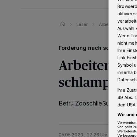
Browserd
aktiviere
verarbeit
Leser
Arbeiten andere S
Auswahl v
Wenn Tra
nicht meh
Forderung nach schnellerer
Ihre Eins
Link Ein
Arbeiten and
Symbol un
innerhalb
schlampig?
Datensch
Ihre Zust
49 Abs. 1
Betr.: Zooschließung
den USA 
Wir und 
Verwendung
von oder Zu
Werbeleist
05.05.2020 , 17:26 Uhr
Eine Minute 
Verbesseru