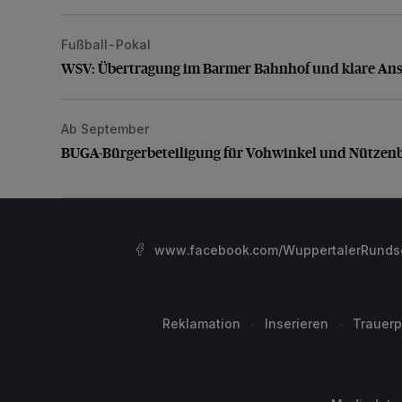
Fußball-Pokal
WSV: Übertragung im Barmer Bahnhof und klare An
WSV: Übertragung im Barmer Bahnhof und klare An
Ab September
BUGA-Bürgerbeteiligung für Vohwinkel und Nützenb
BUGA-Bürgerbeteiligung für Vohwinkel und Nützen
www.facebook.com/WuppertalerRunds
Reklamation
Inserieren
Trauerp