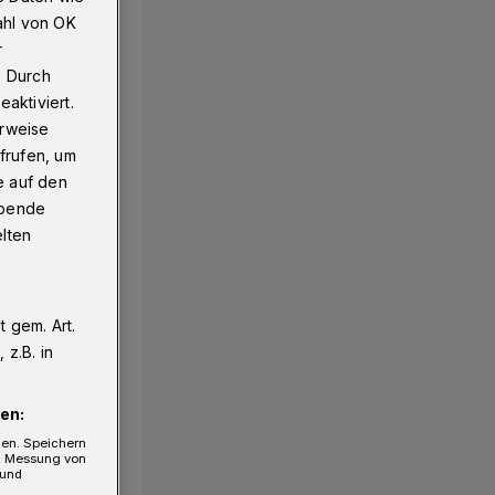
ahl von OK
r
. Durch
aktiviert.
erweise
frufen, um
e auf den
ebende
elten
 gem. Art.
z.B. in
en:
gen. Speichern
e, Messung von
 und