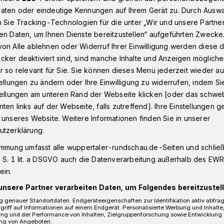
aten oder eindeutige Kennungen auf Ihrem Gerät zu. Durch Ausw
n Sie Tracking-Technologien für die unter „Wir und unsere Partne
en Daten, um Ihnen Dienste bereitzustellen“ aufgeführten Zwecke
tädte schlampig?
on Alle ablehnen oder Widerruf Ihrer Einwilligung werden diese de
cker deaktiviert sind, sind manche Inhalte und Anzeigen möglich
r so relevant für Sie. Sie können dieses Menü jederzeit wieder au
 (Wieder-)Öffnung des Wuppertaler Zoos
tellungen zu ändern oder Ihre Einwilligung zu widerrufen, indem Si
stellungen am unteren Rand der Webseite klicken [oder das schw
ere Städte
ten links auf der Webseite, falls zutreffend]. Ihre Einstellungen g
 unseres Website. Weitere Informationen finden Sie in unserer
utzerklärung.
immung umfasst alle wuppertaler-rundschau.de-Seiten und schließt
 S. 1 lit. a DSGVO auch die Datenverarbeitung außerhalb des EWR, 
ein.
unsere Partner verarbeiten Daten, um Folgendes bereitzustell
 genauer Standortdaten. Endgeräteeigenschaften zur Identifikation aktiv abfra
griff auf Informationen auf einem Endgerät. Personalisierte Werbung und Inhalt
ung und der Performance von Inhalten, Zielgruppenforschung sowie Entwicklung
Lesezeit
ng von Angeboten.