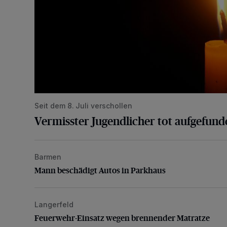
Seit dem 8. Juli verschollen
Vermisster Jugendlicher tot aufgefund
Barmen
Mann beschädigt Autos in Parkhaus
Mann beschädigt Autos in Parkhaus
Langerfeld
Feuerwehr-Einsatz wegen brennender Matratze
Feuerwehr-Einsatz wegen brennender Matratze