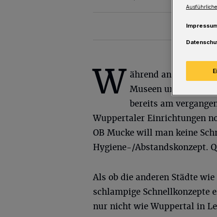
Ausführliche
Impressu
Datenschu
W
E
ährend andere Städte
Museen und zoologis
bereits am vergangen
Wuppertaler Einrichtungen no
OB Mucke will man keine Schn
Hygiene-/Abstandskonzept. Qua
Als ob die anderen Städte wie
schlampige Schnellkonzepte er
nur nicht wie Wuppertal in Le