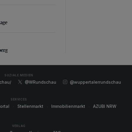
sage
sage
erg
berg
SOZIALE MEDIEN
chau/
@WRundschau
@wuppertalerrundschau
SERVICES
ortal
Stellenmarkt
Immobilienmarkt
AZUBI NRW
VERLAG