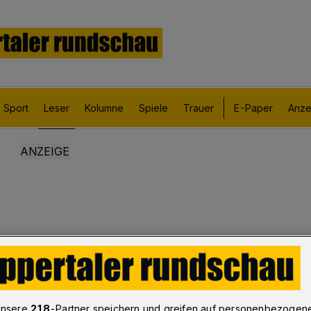
Sport
Leser
Kolumne
Spiele
Trauer
E-Paper
Anze
unsere
218
-Partner speichern und greifen auf personenbezogen