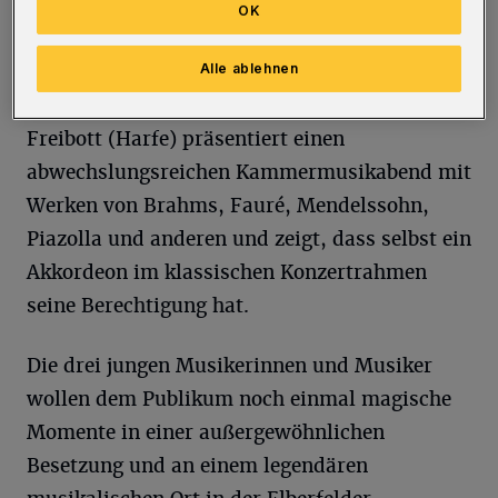
steht demzufolge passend als Titel über
OK
diesem Abend. Das „Trio Lunabile“ mit
Alle ablehnen
Andreas Elias Post (Bariton), Simone Krampe
(Sopran und Akkordeon) sowie Maria-Theresa
Freibott (Harfe) präsentiert einen
abwechslungsreichen Kammermusikabend mit
Werken von Brahms, Fauré, Mendelssohn,
Piazolla und anderen und zeigt, dass selbst ein
Akkordeon im klassischen Konzertrahmen
seine Berechtigung hat.
Die drei jungen Musikerinnen und Musiker
wollen dem Publikum noch einmal magische
Momente in einer außergewöhnlichen
Besetzung und an einem legendären