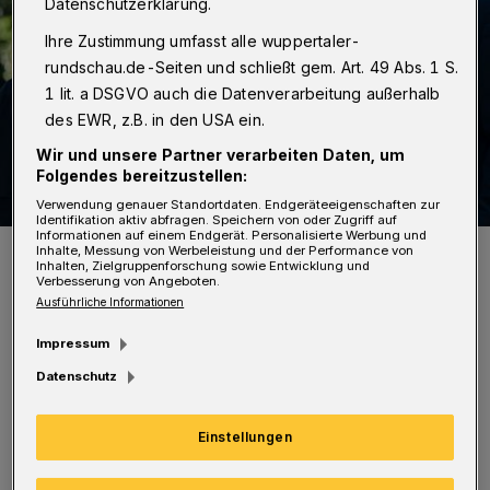
Datenschutzerklärung.
Ihre Zustimmung umfasst alle wuppertaler-
rundschau.de-Seiten und schließt gem. Art. 49 Abs. 1 S.
1 lit. a DSGVO auch die Datenverarbeitung außerhalb
des EWR, z.B. in den USA ein.
Wir und unsere Partner verarbeiten Daten, um
Folgendes bereitzustellen:
Verwendung genauer Standortdaten. Endgeräteeigenschaften zur
Identifikation aktiv abfragen. Speichern von oder Zugriff auf
Informationen auf einem Endgerät. Personalisierte Werbung und
Von li.: Maria-Theresa Freibott, Simone Krampe und Andreas Elias
Inhalte, Messung von Werbeleistung und der Performance von
Post.
Inhalten, Zielgruppenforschung sowie Entwicklung und
Verbesserung von Angeboten.
Foto: Musik am Kolk
Ausführliche Informationen
Impressum
Datenschutz
„Trost der Nacht“, dem Anfang des bekannten
Einstellungen
Liedtextes von Joseph v. Eichendorff entlehnt,