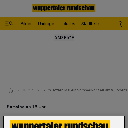
Bilder
Umfrage
Lokales
Stadtteile
Sport
Le
Kultur
Zum letzten Mal ein Sommerkonzert am Wuppertale
Samstag ab 18 Uhr
Zum letzten Mal ein