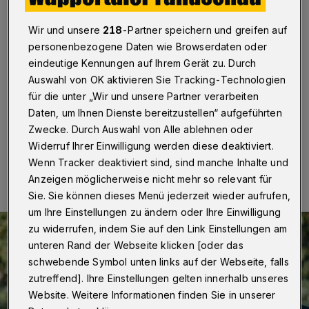
Sommerkonzert am Kolk
Wir und unsere
218
-Partner speichern und greifen auf
Wuppertal
·
Die Sommerabendkonzerte
personenbezogene Daten wie Browserdaten oder
verabschieden sich am Samstag (3. August 2024) ab
eindeutige Kennungen auf Ihrem Gerät zu. Durch
18 Uhr vom Kolk. Die Konzertreihe findet nach der 28.
Auflage wegen der Entwidmung der Kirche dort nicht
Auswahl von OK aktivieren Sie Tracking-Technologien
mehr statt.
für die unter „Wir und unsere Partner verarbeiten
Daten, um Ihnen Dienste bereitzustellen“ aufgeführten
Zwecke. Durch Auswahl von Alle ablehnen oder
Widerruf Ihrer Einwilligung werden diese deaktiviert.
30.07.2024 , 11:00 Uhr
Eine Minute Lesezeit
Wenn Tracker deaktiviert sind, sind manche Inhalte und
Anzeigen möglicherweise nicht mehr so relevant für
Sie. Sie können dieses Menü jederzeit wieder aufrufen,
um Ihre Einstellungen zu ändern oder Ihre Einwilligung
zu widerrufen, indem Sie auf den Link Einstellungen am
unteren Rand der Webseite klicken [oder das
schwebende Symbol unten links auf der Webseite, falls
zutreffend]. Ihre Einstellungen gelten innerhalb unseres
Website. Weitere Informationen finden Sie in unserer