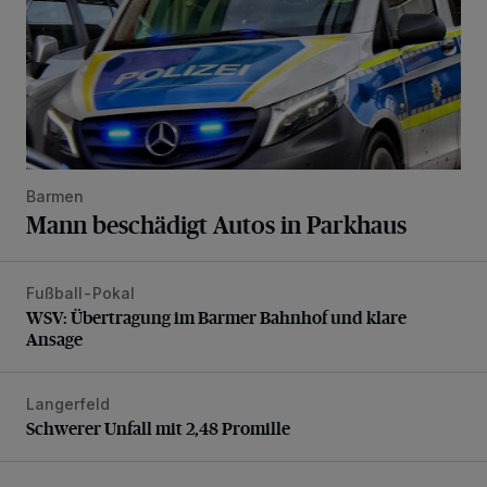
Barmen
Mann beschädigt Autos in Parkhaus
Fußball-Pokal
WSV: Übertragung im Barmer Bahnhof und klare Ansage
WSV: Übertragung im Barmer Bahnhof und klare
Ansage
Langerfeld
Schwerer Unfall mit 2,48 Promille
Schwerer Unfall mit 2,48 Promille