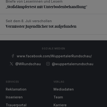
Briefe von Leserinnen und Lesern
„Stoßdämpfertest mit Unterbodenbehandlung“
„Stoßdämpfertest mit Unterbodenbehandlung“
Seit dem 8. Juli verschollen
Vermisster Jugendlicher tot aufgefunden
Vermisster Jugendlicher tot aufgefunden
SOZIALE MEDIEN
www.facebook.com/WuppertalerRundschau/
@WRundschau
@wuppertalerrundschau
SERVICES
VERLAG
Reklamation
Mediadaten
Inserieren
Team
Trauerportal
Karriere