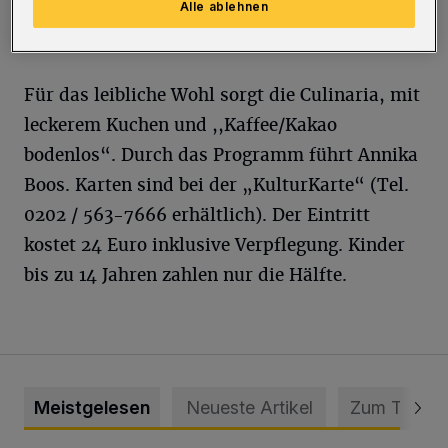
Alle ablehnen
Beweis. Das Publikum darf sich auf Romantik,
Drama und Schönheit freuen.
Für das leibliche Wohl sorgt die Culinaria, mit
leckerem Kuchen und ,,Kaffee/Kakao
bodenlos“. Durch das Programm führt Annika
Boos. Karten sind bei der „KulturKarte“ (Tel.
0202 / 563-7666 erhältlich). Der Eintritt
kostet 24 Euro inklusive Verpflegung. Kinder
bis zu 14 Jahren zahlen nur die Hälfte.
Meistgelesen
Neueste Artikel
Zum Thema