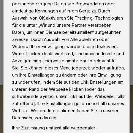
Schönheit
personenbezogene Daten wie Browserdaten oder
eindeutige Kennungen auf Ihrem Gerät zu. Durch
Wuppertal
·
Die „Musikalische Kaffeetafel“ wird am
Auswahl von OK aktivieren Sie Tracking-Technologien
21. Januar 2024 (Sonntag) ab 15:30 Uhr im
für die unter „Wir und unsere Partner verarbeiten
Mendelssohn Saal der Historischen Stadthalle
Daten, um Ihnen Dienste bereitzustellen“ aufgeführten
Wuppertal gedeckt.
Zwecke. Durch Auswahl von Alle ablehnen oder
Widerruf Ihrer Einwilligung werden diese deaktiviert.
Wenn Tracker deaktiviert sind, sind manche Inhalte und
10.01.2024 , 13:00 Uhr
Eine Minute Lesezeit
Anzeigen möglicherweise nicht mehr so relevant für
Sie. Sie können dieses Menü jederzeit wieder aufrufen,
um Ihre Einstellungen zu ändern oder Ihre Einwilligung
zu widerrufen, indem Sie auf den Link Einstellungen am
unteren Rand der Webseite klicken [oder das
schwebende Symbol unten links auf der Webseite, falls
zutreffend]. Ihre Einstellungen gelten innerhalb unseres
Website. Weitere Informationen finden Sie in unserer
Datenschutzerklärung.
Ihre Zustimmung umfasst alle wuppertaler-