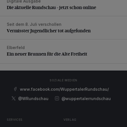
Digitale Ausgabe
Die aktuelle Rundschau – jetzt schon online
Die aktuelle Rundschau – jetzt schon online
Seit dem 8. Juli verschollen
Vermisster Jugendlicher tot aufgefunden
Vermisster Jugendlicher tot aufgefunden
Elberfeld
Ein neuer Brunnen für die Alte Freiheit
Ein neuer Brunnen für die Alte Freiheit
SOZIALE MEDIEN
www.facebook.com/WuppertalerRundschau/
@WRundschau
@wuppertalerrundschau
SERVICES
VERLAG