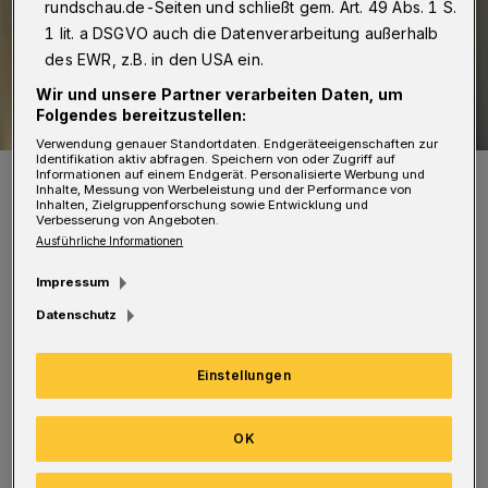
rundschau.de-Seiten und schließt gem. Art. 49 Abs. 1 S.
1 lit. a DSGVO auch die Datenverarbeitung außerhalb
des EWR, z.B. in den USA ein.
Wir und unsere Partner verarbeiten Daten, um
Folgendes bereitzustellen:
Verwendung genauer Standortdaten. Endgeräteeigenschaften zur
Identifikation aktiv abfragen. Speichern von oder Zugriff auf
Moderatorin Annika Boos.
Informationen auf einem Endgerät. Personalisierte Werbung und
Inhalte, Messung von Werbeleistung und der Performance von
Foto: Bettina Osswald
Inhalten, Zielgruppenforschung sowie Entwicklung und
Verbesserung von Angeboten.
Ausführliche Informationen
Impressum
Datenschutz
Die Stimme der Geige ist unglaublich
vielseitig. Studierende aus der Violinenklasse
Einstellungen
von Prof. Michael Foyle führen kontrastreiche
Werke auf und stellen dabei gesangliche
OK
Qualität ebenso wie virtuose Fähigkeiten unter