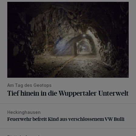
Tief hinein in die Wuppertaler Unterwelt
Am Tag des Geotops
Tief hinein in die Wuppertaler Unterwelt
Heckinghausen
Feuerwehr befreit Kind aus verschlossenem VW Bulli
Feuerwehr befreit Kind aus verschlossenem VW Bulli