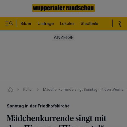
Bilder
Umfrage
Lokales
Stadtteile
Sport
Le
Kultur
Mädchenkurrende singt Sonntag mit den „Women 
Sonntag in der Friedhofskirche
Mädchenkurrende singt mit