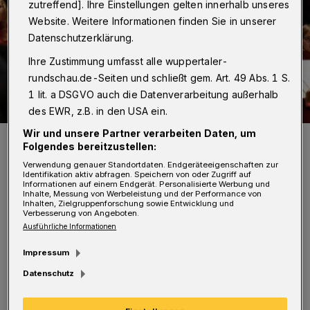
zutreffend]. Ihre Einstellungen gelten innerhalb unseres
Website. Weitere Informationen finden Sie in unserer
Datenschutzerklärung.
Ihre Zustimmung umfasst alle wuppertaler-
rundschau.de-Seiten und schließt gem. Art. 49 Abs. 1 S.
1 lit. a DSGVO auch die Datenverarbeitung außerhalb
des EWR, z.B. in den USA ein.
Wir und unsere Partner verarbeiten Daten, um
Die Elberfelder Mädchenkurende (Archivbild).
Folgendes bereitzustellen:
Foto: Mädchenkurrende
Verwendung genauer Standortdaten. Endgeräteeigenschaften zur
Identifikation aktiv abfragen. Speichern von oder Zugriff auf
Informationen auf einem Endgerät. Personalisierte Werbung und
Inhalte, Messung von Werbeleistung und der Performance von
Inhalten, Zielgruppenforschung sowie Entwicklung und
Verbesserung von Angeboten.
Ausführliche Informationen
U
nter dem Motto „Female Voices“
Impressum
erklingen internationale Lieder zum
Datenschutz
Weltfrauentag, der seit über 100 Jahren
traditionell am 8. März gefeiert wird und an