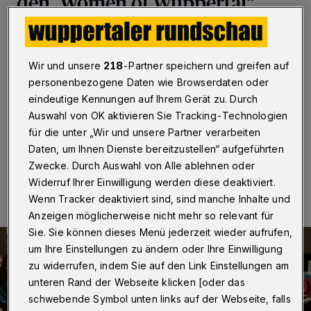
den „Women of Wuppertal“
Wuppertal
·
Kulturbegeisterte erwartet am Sonntag
(10. März 2024) in Wuppertal ein besonderes
Highlight: Der preisgekrönte Frauenchor „Women of
Wir und unsere
218
-Partner speichern und greifen auf
Wuppertal“ singt um 18 Uhr gemeinsam mit dem
personenbezogene Daten wie Browserdaten oder
Konzertchor der Elberfelder Mädchenkurrende in der
eindeutige Kennungen auf Ihrem Gerät zu. Durch
Friedhofskirche an der Hochstraße.
Auswahl von OK aktivieren Sie Tracking-Technologien
für die unter „Wir und unsere Partner verarbeiten
Daten, um Ihnen Dienste bereitzustellen“ aufgeführten
05.03.2024 , 14:00 Uhr
Eine Minute Lesezeit
Zwecke. Durch Auswahl von Alle ablehnen oder
Widerruf Ihrer Einwilligung werden diese deaktiviert.
Wenn Tracker deaktiviert sind, sind manche Inhalte und
Anzeigen möglicherweise nicht mehr so relevant für
Sie. Sie können dieses Menü jederzeit wieder aufrufen,
um Ihre Einstellungen zu ändern oder Ihre Einwilligung
zu widerrufen, indem Sie auf den Link Einstellungen am
unteren Rand der Webseite klicken [oder das
schwebende Symbol unten links auf der Webseite, falls