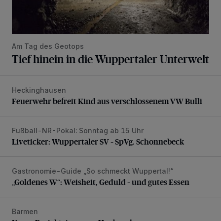
Am Tag des Geotops
Tief hinein in die Wuppertaler Unterwelt
Heckinghausen
Feuerwehr befreit Kind aus verschlossenem VW Bulli
Feuerwehr befreit Kind aus verschlossenem VW Bulli
Fußball-NR-Pokal: Sonntag ab 15 Uhr
Liveticker: Wuppertaler SV – SpVg. Schonnebeck
Liveticker: Wuppertaler SV – SpVg. Schonnebeck
Gastronomie-Guide „So schmeckt Wuppertal!“
„Goldenes W“: Weisheit, Geduld – und gutes Essen
„Goldenes W“: Weisheit, Geduld – und gutes Essen
Barmen
Neuer Projekteigner am Heubruch