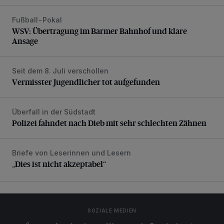
Fußball-Pokal
WSV: Übertragung im Barmer Bahnhof und klare Ansage
WSV: Übertragung im Barmer Bahnhof und klare
Ansage
Seit dem 8. Juli verschollen
Vermisster Jugendlicher tot aufgefunden
Vermisster Jugendlicher tot aufgefunden
Überfall in der Südstadt
Polizei fahndet nach Dieb mit sehr schlechten Zähnen
Polizei fahndet nach Dieb mit sehr schlechten Zähnen
Briefe von Leserinnen und Lesern
„Dies ist nicht akzeptabel“
„Dies ist nicht akzeptabel“
SOZIALE MEDIEN