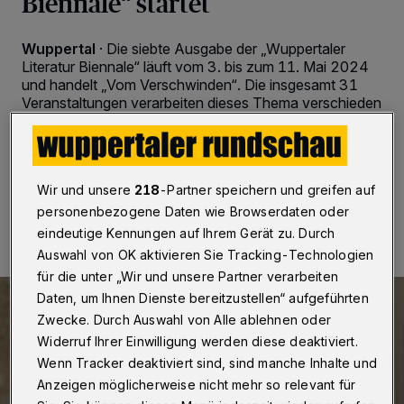
Biennale“ startet
Wuppertal
·
Die siebte Ausgabe der „Wuppertaler
Literatur Biennale“ läuft vom 3. bis zum 11. Mai 2024
und handelt „Vom Verschwinden“. Die insgesamt 31
Veranstaltungen verarbeiten dieses Thema verschieden
und setzen hierbei unterschiedliche Schwerpunkte.
Wir und unsere
218
-Partner speichern und greifen auf
03.05.2024 , 08:10 Uhr
2 Minuten Lesezeit
personenbezogene Daten wie Browserdaten oder
eindeutige Kennungen auf Ihrem Gerät zu. Durch
Auswahl von OK aktivieren Sie Tracking-Technologien
für die unter „Wir und unsere Partner verarbeiten
Daten, um Ihnen Dienste bereitzustellen“ aufgeführten
Zwecke. Durch Auswahl von Alle ablehnen oder
Widerruf Ihrer Einwilligung werden diese deaktiviert.
Wenn Tracker deaktiviert sind, sind manche Inhalte und
Anzeigen möglicherweise nicht mehr so relevant für