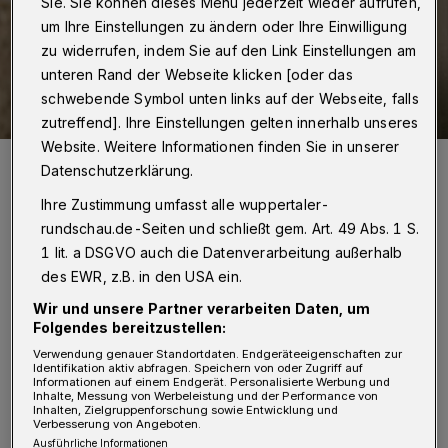
Sie. Sie können dieses Menü jederzeit wieder aufrufen,
um Ihre Einstellungen zu ändern oder Ihre Einwilligung
zu widerrufen, indem Sie auf den Link Einstellungen am
unteren Rand der Webseite klicken [oder das
schwebende Symbol unten links auf der Webseite, falls
zutreffend]. Ihre Einstellungen gelten innerhalb unseres
Website. Weitere Informationen finden Sie in unserer
Auch der Schriftsteller Michael Köhlmeier kommt zur „Literatur
Datenschutzerklärung.
Biennale“ nach Wuppertal.
Foto: Peter Andreas Hassiepen
Ihre Zustimmung umfasst alle wuppertaler-
rundschau.de-Seiten und schließt gem. Art. 49 Abs. 1 S.
1 lit. a DSGVO auch die Datenverarbeitung außerhalb
des EWR, z.B. in den USA ein.
D
Wir und unsere Partner verarbeiten Daten, um
ie Veranstaltungen finden an mehr als
Folgendes bereitzustellen:
20 verschiedenen Orten in Wuppertal
Verwendung genauer Standortdaten. Endgeräteeigenschaften zur
Identifikation aktiv abfragen. Speichern von oder Zugriff auf
statt, die teils eng mit dem Inhalt der
Informationen auf einem Endgerät. Personalisierte Werbung und
Inhalte, Messung von Werbeleistung und der Performance von
Inhalten, Zielgruppenforschung sowie Entwicklung und
Veranstaltungen verknüpft sind. So liest etwa
Verbesserung von Angeboten.
die Krimi-Autorin Melanie Raabe im
Ausführliche Informationen