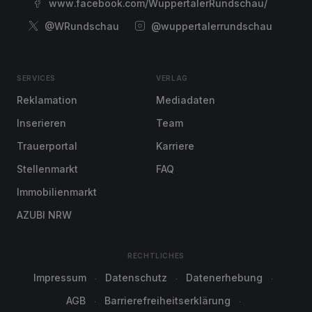
www.facebook.com/WuppertalerRundschau/
@WRundschau
@wuppertalerrundschau
SERVICES
VERLAG
Reklamation
Mediadaten
Inserieren
Team
Trauerportal
Karriere
Stellenmarkt
FAQ
Immobilienmarkt
AZUBI NRW
RECHTLICHES
Impressum
Datenschutz
Datenerhebung
AGB
Barrierefreiheitserklärung