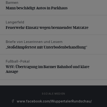
Barmen
Mann beschädigt Autos in Parkhaus
Mann beschädigt Autos in Parkhaus
Langerfeld
Feuerwehr-Einsatz wegen brennender Matratze
Feuerwehr-Einsatz wegen brennender Matratze
Briefe von Leserinnen und Lesern
„Stoßdämpfertest mit Unterbodenbehandlung“
„Stoßdämpfertest mit Unterbodenbehandlung“
Fußball-Pokal
WSV: Übertragung im Barmer Bahnhof und klare Ansage
WSV: Übertragung im Barmer Bahnhof und klare
Ansage
SOZIALE MEDIEN
www.facebook.com/WuppertalerRundschau/