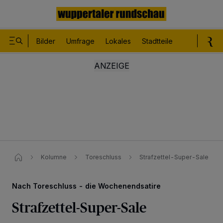
Bilder
Umfrage
Lokales
Stadtteile
Sport
Le
Kolumne
Toreschluss
Strafzettel-Super-Sale
Nach Toreschluss - die Wochenendsatire
Strafzettel-Super-Sale