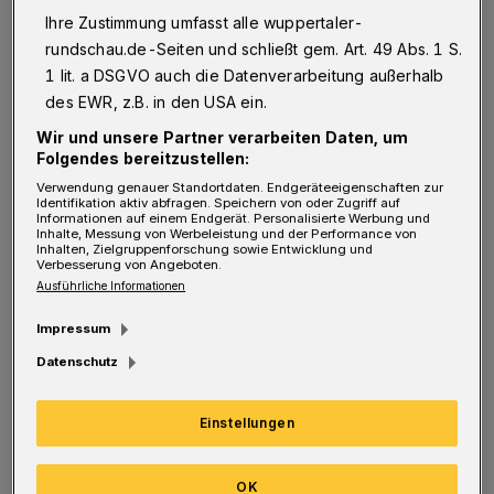
die sie gleich verstehen werden, Herrn
Ihre Zustimmung umfasst alle wuppertaler-
Schliemann nennen wollen.
rundschau.de-Seiten und schließt gem. Art. 49 Abs. 1 S.
1 lit. a DSGVO auch die Datenverarbeitung außerhalb
Herr Schliemann bereiste vor genau einem
des EWR, z.B. in den USA ein.
Jahr mit Gattin und Auto die historisch
Wir und unsere Partner verarbeiten Daten, um
Folgendes bereitzustellen:
bedeutsame Touristenregion rund um Neapel.
Verwendung genauer Standortdaten. Endgeräteeigenschaften zur
Ein flirrrender kampanischer
Identifikation aktiv abfragen. Speichern von oder Zugriff auf
Informationen auf einem Endgerät. Personalisierte Werbung und
Frühsommertraum, geprägt von
Inhalte, Messung von Werbeleistung und der Performance von
Inhalten, Zielgruppenforschung sowie Entwicklung und
Sonnenschein, knuspriger Pizza, mediterranen
Verbesserung von Angeboten.
Ausführliche Informationen
Fischgerichten, leichten Weißweinen und dem
ständigen Blick aufs Tacho. Schließlich weiß
Impressum
man, dass der Italiener zwar die schnellsten
Datenschutz
Sportwagen in Europa baut, gleichzeitig aber
Einstellungen
auch über die strengsten
Geschwindigkeitskontrollen samt
OK