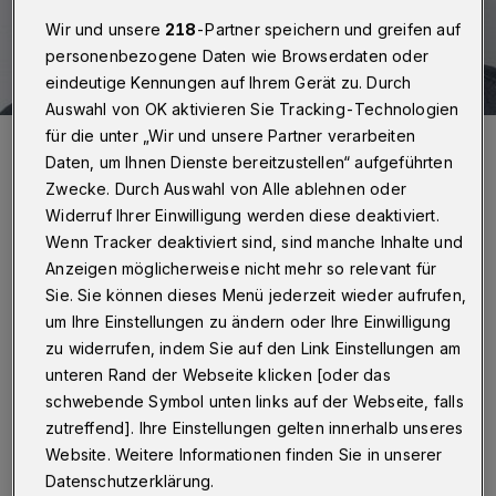
Wir und unsere
218
-Partner speichern und greifen auf
personenbezogene Daten wie Browserdaten oder
eindeutige Kennungen auf Ihrem Gerät zu. Durch
Auswahl von OK aktivieren Sie Tracking-Technologien
für die unter „Wir und unsere Partner verarbeiten
Rundschau-Redakteur Roderich Trapp.
Daten, um Ihnen Dienste bereitzustellen“ aufgeführten
Foto: Bettina Osswald
Zwecke. Durch Auswahl von Alle ablehnen oder
Widerruf Ihrer Einwilligung werden diese deaktiviert.
Wenn Tracker deaktiviert sind, sind manche Inhalte und
Anzeigen möglicherweise nicht mehr so relevant für
Sie. Sie können dieses Menü jederzeit wieder aufrufen,
Von Roderich Trapp
um Ihre Einstellungen zu ändern oder Ihre Einwilligung
D
zu widerrufen, indem Sie auf den Link Einstellungen am
iese Woche setze ich
unteren Rand der Webseite klicken [oder das
verkehrssanktionstechnisch noch einen
schwebende Symbol unten links auf der Webseite, falls
zutreffend]. Ihre Einstellungen gelten innerhalb unseres
drauf. Und zwar mit der Untat des nächsten
Website. Weitere Informationen finden Sie in unserer
Rundschau-Kollegen, den wir aus Gründen,
Datenschutzerklärung.