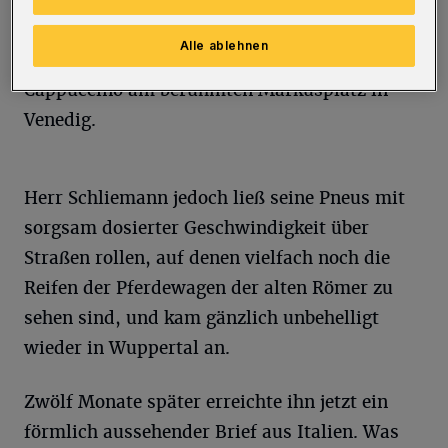
drakonischer Strafen verfügt. Ein Paradoxon,
das schon manchen Touristen noch kälter
Alle ablehnen
erwischt hat als die Preise für einen
Cappuccino am berühmten Markusplatz in
Venedig.
Herr Schliemann jedoch ließ seine Pneus mit
sorgsam dosierter Geschwindigkeit über
Straßen rollen, auf denen vielfach noch die
Reifen der Pferdewagen der alten Römer zu
sehen sind, und kam gänzlich unbehelligt
wieder in Wuppertal an.
Zwölf Monate später erreichte ihn jetzt ein
förmlich aussehender Brief aus Italien. Was