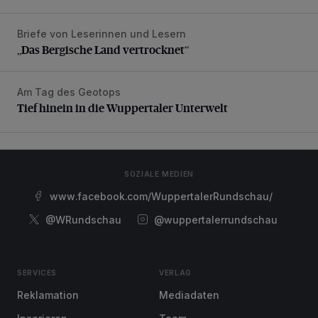
Briefe von Leserinnen und Lesern
„Das Bergische Land vertrocknet“
„Das Bergische Land vertrocknet“
Am Tag des Geotops
Tief hinein in die Wuppertaler Unterwelt
Tief hinein in die Wuppertaler Unterwelt
SOZIALE MEDIEN
www.facebook.com/WuppertalerRundschau/
@WRundschau
@wuppertalerrundschau
SERVICES
VERLAG
Reklamation
Mediadaten