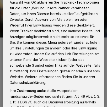
Auswahl von OK aktivieren Sie Tracking-Technologien
für die unter „Wir und unsere Partner verarbeiten
Daten, um Ihnen Dienste bereitzustellen“ aufgeführten
Zwecke. Durch Auswahl von Alle ablehnen oder
Widerruf Ihrer Einwilligung werden diese deaktiviert.
Wenn Tracker deaktiviert sind, sind manche Inhalte und
Anzeigen möglicherweise nicht mehr so relevant für
Redakteur Stefan Seitz ist für die Seilbahn, aber gegen die
Sie. Sie können dieses Menü jederzeit wieder aufrufen,
Bürgerbefragung.
um Ihre Einstellungen zu ändern oder Ihre Einwilligung
Foto: Bettina Osswald/BETTINA OSSWALD
zu widerrufen, indem Sie auf den Link Einstellungen am
unteren Rand der Webseite klicken [oder das
schwebende Symbol unten links auf der Webseite, falls
zutreffend]. Ihre Einstellungen gelten innerhalb unseres
Website. Weitere Informationen finden Sie in unserer
Von Stefan Seitz
Datenschutzerklärung.
Ihre Zustimmung umfasst alle wuppertaler-
I
m Herbst 2016, als die Bürgerbeteiligung
rundschau.de-Seiten und schließt gem. Art. 49 Abs. 1 S.
in Wuppertal noch ein bundesweit
1 lit. a DSGVO auch die Datenverarbeitung außerhalb