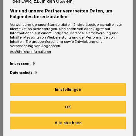
des EWR, z.B. in den USA ein.
beachteter Shooting-Star war, gab es zur
Wir und unsere Partner verarbeiten Daten, um
Seilbahn ein nach wissenschaftlichen Kriterien
Folgendes bereitzustellen:
durchgeführtes Bürgergutachten. Vier Tage
Verwendung genauer Standortdaten. Endgeräteeigenschaften zur
Identifikation aktiv abfragen. Speichern von oder Zugriff auf
lang haben sich damals 48 zufällig
Informationen auf einem Endgerät. Personalisierte Werbung und
Inhalte, Messung von Werbeleistung und der Performance von
ausgewählte Wuppertaler intensiv in das
Inhalten, Zielgruppenforschung sowie Entwicklung und
Verbesserung von Angeboten.
Thema eingearbeitet. Das Ergebnis ging pro
Ausführliche Informationen
Seilbahn aus, aber das tut hier nichts zur
Impressum
Sache.
Datenschutz
Zur Sache tut, dass solche Verfahren, im
Einstellungen
Verlauf derer Bürger sich über längere
Zeiträume mit einer komplexen Frage
OK
befassen, das Label „Bürgerbeteiligung“
verdienen. Ja- oder Nein-Befragungen sind
Alle ablehnen
Abstimmungen – keine Bürgerbeteiligung. Bei