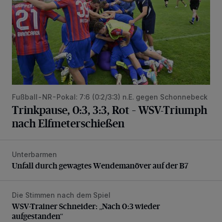
Fußball-NR-Pokal: 7:6 (0:2/3:3) n.E. gegen Schonnebeck
Trinkpause, 0:3, 3:3, Rot – WSV-Triumph
nach Elfmeterschießen
Unterbarmen
Unfall durch gewagtes Wendemanöver auf der B7
Unfall durch gewagtes Wendemanöver auf der B7
Die Stimmen nach dem Spiel
WSV-Trainer Schneider: „Nach 0:3 wieder aufgestanden“
WSV-Trainer Schneider: „Nach 0:3 wieder
aufgestanden“