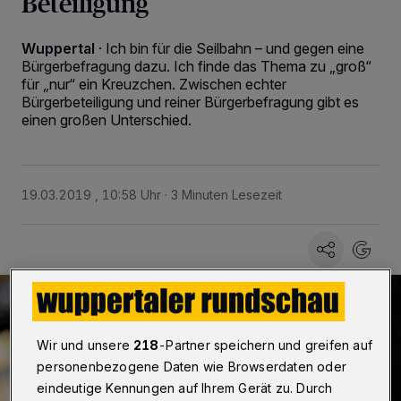
Beteiligung
Wuppertal
·
Ich bin für die Seilbahn – und gegen eine
Bürgerbefragung dazu. Ich finde das Thema zu „groß“
für „nur“ ein Kreuzchen. Zwischen echter
Bürgerbeteiligung und reiner Bürgerbefragung gibt es
einen großen Unterschied.
19.03.2019 , 10:58 Uhr
3 Minuten Lesezeit
Wir und unsere
218
-Partner speichern und greifen auf
personenbezogene Daten wie Browserdaten oder
eindeutige Kennungen auf Ihrem Gerät zu. Durch