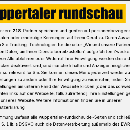
trifft Immobilien im Tal
unsere
218
-Partner speichern und greifen auf personenbezogen
aten oder eindeutige Kennungen auf Ihrem Gerät zu. Durch Ausw
n Sie Tracking-Technologien für die unter „Wir und unsere Partne
en Daten, um Ihnen Dienste bereitzustellen“ aufgeführten Zwecke
ng trifft Immobilien
on Alle ablehnen oder Widerruf Ihrer Einwilligung werden diese de
cker deaktiviert sind, sind manche Inhalte und Anzeigen möglich
r so relevant für Sie. Sie können dieses Menü jederzeit wieder au
tellungen zu ändern oder Ihre Einwilligung zu widerrufen, indem Si
stellungen am unteren Rand der Webseite klicken [oder das schw
ten links auf der Webseite, falls zutreffend]. Ihre Einstellungen g
en, besitzen und verkaufen - das ist auch
 unseres Website. Weitere Informationen finden Sie in unserer
 vielen Fragezeichen. Führende
utzerklärung.
der Rundschau, was Anbieter und
immung umfasst alle wuppertaler-rundschau.de-Seiten und schließt
.
 S. 1 lit. a DSGVO auch die Datenverarbeitung außerhalb des EWR, 