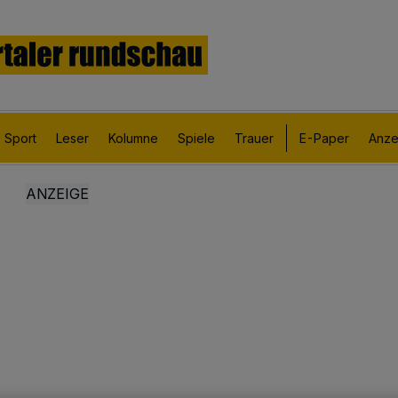
Sport
Leser
Kolumne
Spiele
Trauer
E-Paper
Anze