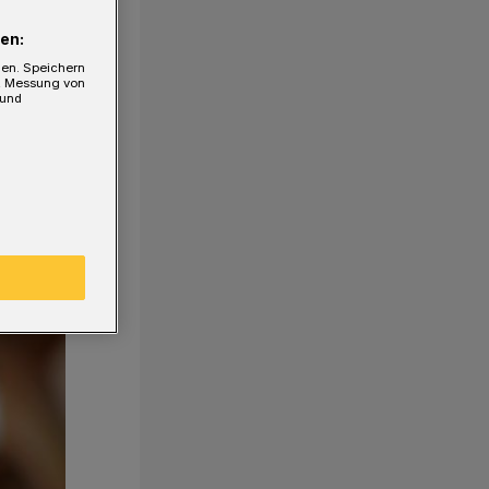
en:
gen. Speichern
e, Messung von
 und