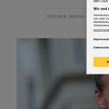
den USA 
Wir und 
Verwendung
23.05.2018 , 08:00 Uhr
2 Minuten Le
von oder Zu
Werbeleist
Verbesseru
Ausführliche
Impressu
Datenschu
E