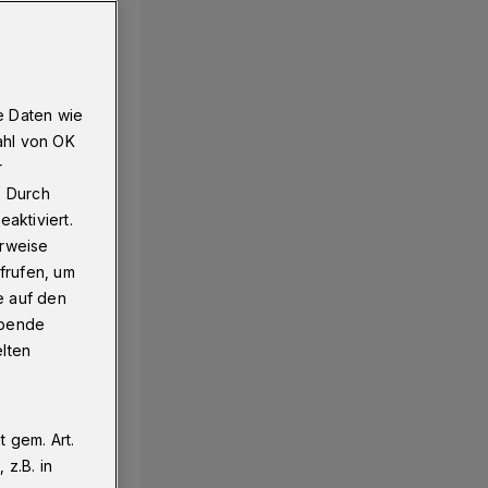
e Daten wie
ahl von OK
r
. Durch
aktiviert.
erweise
frufen, um
e auf den
ebende
elten
 gem. Art.
z.B. in