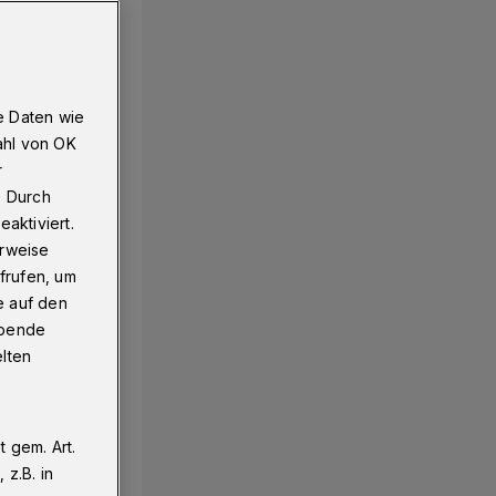
e Daten wie
ahl von OK
r
. Durch
aktiviert.
erweise
frufen, um
e auf den
ebende
elten
 gem. Art.
z.B. in