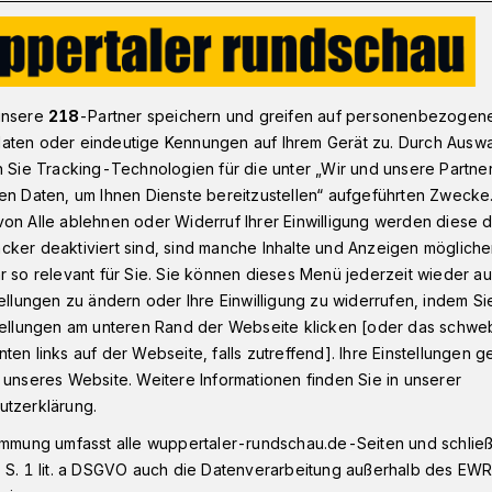
schuss: Immobilien-Experten für Stadt und Bürger
unsere
218
-Partner speichern und greifen auf personenbezogen
aten oder eindeutige Kennungen auf Ihrem Gerät zu. Durch Ausw
n Sie Tracking-Technologien für die unter „Wir und unsere Partne
en Daten, um Ihnen Dienste bereitzustellen“ aufgeführten Zwecke
sschuss:
on Alle ablehnen oder Widerruf Ihrer Einwilligung werden diese de
cker deaktiviert sind, sind manche Inhalte und Anzeigen möglich
xperten für Stadt
r so relevant für Sie. Sie können dieses Menü jederzeit wieder au
tellungen zu ändern oder Ihre Einwilligung zu widerrufen, indem Si
stellungen am unteren Rand der Webseite klicken [oder das schw
ten links auf der Webseite, falls zutreffend]. Ihre Einstellungen g
 unseres Website. Weitere Informationen finden Sie in unserer
utzerklärung.
en, besitzen und verkaufen - das ist auch
immung umfasst alle wuppertaler-rundschau.de-Seiten und schließt
 vielen Fragezeichen. Führende
 S. 1 lit. a DSGVO auch die Datenverarbeitung außerhalb des EWR, 
der Rundschau, was Anbieter und