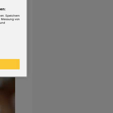
en:
gen. Speichern
e, Messung von
 und