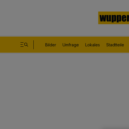
Bilder
Umfrage
Lokales
Stadtteile