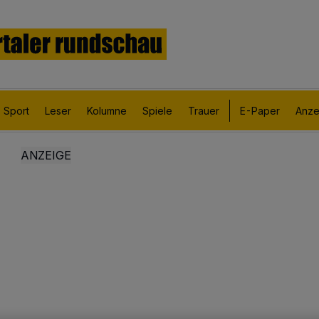
Sport
Leser
Kolumne
Spiele
Trauer
E-Paper
Anze