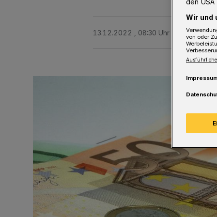
den USA 
Wir und 
Verwendung
13.12.2022 , 08:30 Uhr
3 Minuten Le
von oder Zu
Werbeleist
Verbesseru
Ausführliche
Impressu
Datenschu
E