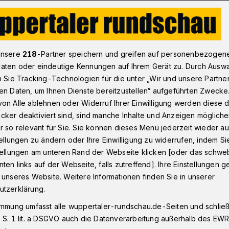
i Wuppertal: „Babyboomer“ und die frühe Rente
unsere
218
-Partner speichern und greifen auf personenbezogen
aten oder eindeutige Kennungen auf Ihrem Gerät zu. Durch Ausw
n Sie Tracking-Technologien für die unter „Wir und unsere Partne
en Daten, um Ihnen Dienste bereitzustellen“ aufgeführten Zwecke
omer“ und der
on Alle ablehnen oder Widerruf Ihrer Einwilligung werden diese de
cker deaktiviert sind, sind manche Inhalte und Anzeigen möglich
eintritt
r so relevant für Sie. Sie können dieses Menü jederzeit wieder au
tellungen zu ändern oder Ihre Einwilligung zu widerrufen, indem Si
stellungen am unteren Rand der Webseite klicken [oder das schw
ten links auf der Webseite, falls zutreffend]. Ihre Einstellungen g
gt die repräsentative Studie „lidA – leben
 unseres Website. Weitere Informationen finden Sie in unserer
n Uni Wuppertal wiederholt ältere
utzerklärung.
genannten „Babyboomer“-Jahrgängen
immung umfasst alle wuppertaler-rundschau.de-Seiten und schließt
e arbeiten wollen und können.
 S. 1 lit. a DSGVO auch die Datenverarbeitung außerhalb des EWR, 