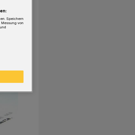
en:
gen. Speichern
e, Messung von
 und