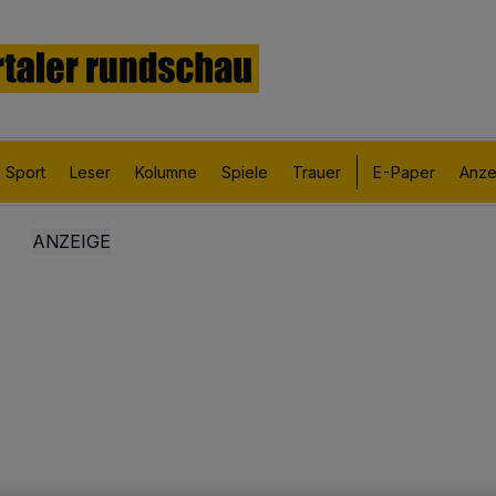
Sport
Leser
Kolumne
Spiele
Trauer
E-Paper
Anze