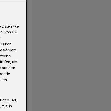
e Daten wie
ahl von OK
r
. Durch
aktiviert.
erweise
frufen, um
e auf den
ebende
elten
 gem. Art.
z.B. in