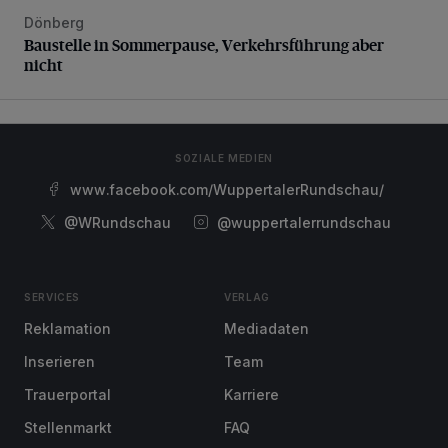
Dönberg
Baustelle in Sommerpause, Verkehrsführung aber nicht
Baustelle in Sommerpause, Verkehrsführung aber
nicht
SOZIALE MEDIEN
www.facebook.com/WuppertalerRundschau/
@WRundschau
@wuppertalerrundschau
SERVICES
VERLAG
Reklamation
Mediadaten
Inserieren
Team
Trauerportal
Karriere
Stellenmarkt
FAQ