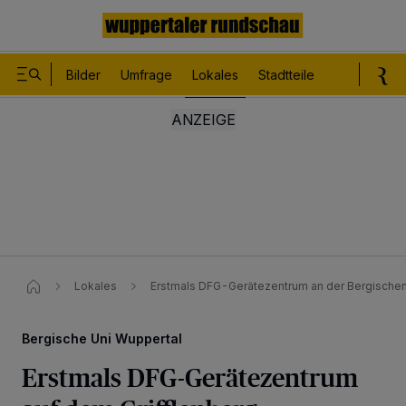
Bilder
Umfrage
Lokales
Stadtteile
Sport
Le
Lokales
Erstmals DFG-Gerätezentrum an der Bergischen
Bergische Uni Wuppertal
Erstmals DFG-Gerätezentrum