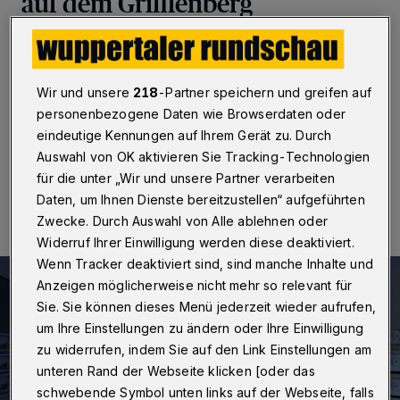
auf dem Grifflenberg
Wuppertal
·
Zur Erforschung des neuen
Mobilfunkstandards 6G können Wissenschaftlerinnen
und Wissenschaftler der Bergischen Universität
Wir und unsere
218
-Partner speichern und greifen auf
Wuppertal nun auf neue Großgeräte zurückgreifen.
personenbezogene Daten wie Browserdaten oder
eindeutige Kennungen auf Ihrem Gerät zu. Durch
Auswahl von OK aktivieren Sie Tracking-Technologien
04.12.2022 , 20:00 Uhr
Eine Minute Lesezeit
für die unter „Wir und unsere Partner verarbeiten
Daten, um Ihnen Dienste bereitzustellen“ aufgeführten
Zwecke. Durch Auswahl von Alle ablehnen oder
Widerruf Ihrer Einwilligung werden diese deaktiviert.
Wenn Tracker deaktiviert sind, sind manche Inhalte und
Anzeigen möglicherweise nicht mehr so relevant für
Sie. Sie können dieses Menü jederzeit wieder aufrufen,
um Ihre Einstellungen zu ändern oder Ihre Einwilligung
zu widerrufen, indem Sie auf den Link Einstellungen am
unteren Rand der Webseite klicken [oder das
schwebende Symbol unten links auf der Webseite, falls