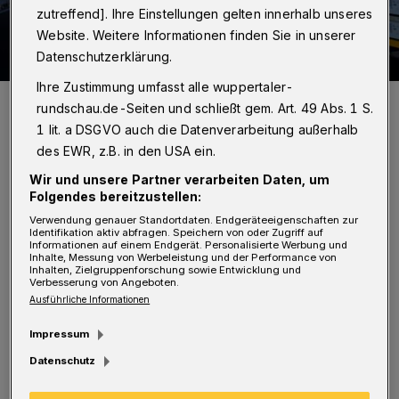
zutreffend]. Ihre Einstellungen gelten innerhalb unseres
Website. Weitere Informationen finden Sie in unserer
Datenschutzerklärung.
Ihre Zustimmung umfasst alle wuppertaler-
Prof. Dr. Ullrich Pfeiffer, Leiter des Lehrstuhls für
rundschau.de-Seiten und schließt gem. Art. 49 Abs. 1 S.
Hochfrequenzsysteme in der Kommunikationstechnik an der
Bergischen Universität.
1 lit. a DSGVO auch die Datenverarbeitung außerhalb
Foto: Bergische Uni
des EWR, z.B. in den USA ein.
Wir und unsere Partner verarbeiten Daten, um
Folgendes bereitzustellen:
Verwendung genauer Standortdaten. Endgeräteeigenschaften zur
Identifikation aktiv abfragen. Speichern von oder Zugriff auf
I
Informationen auf einem Endgerät. Personalisierte Werbung und
m November startete das durch die
Inhalte, Messung von Werbeleistung und der Performance von
Inhalten, Zielgruppenforschung sowie Entwicklung und
Verbesserung von Angeboten.
Deutsche Forschungsgemeinschaft (DFG)
Ausführliche Informationen
finanzierte Gerätezentrum und damit die
Impressum
Erforschung von 6G/THz
Datenschutz
Hochgeschwindigkeitssystemen an der
Fakultät für Elektrotechnik,