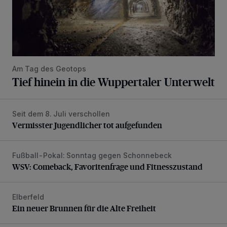
Am Tag des Geotops
Tief hinein in die Wuppertaler Unterwelt
Seit dem 8. Juli verschollen
Vermisster Jugendlicher tot aufgefunden
Vermisster Jugendlicher tot aufgefunden
Fußball-Pokal: Sonntag gegen Schonnebeck
WSV: Comeback, Favoritenfrage und Fitnesszustand
WSV: Comeback, Favoritenfrage und Fitnesszustand
Elberfeld
Ein neuer Brunnen für die Alte Freiheit
Ein neuer Brunnen für die Alte Freiheit