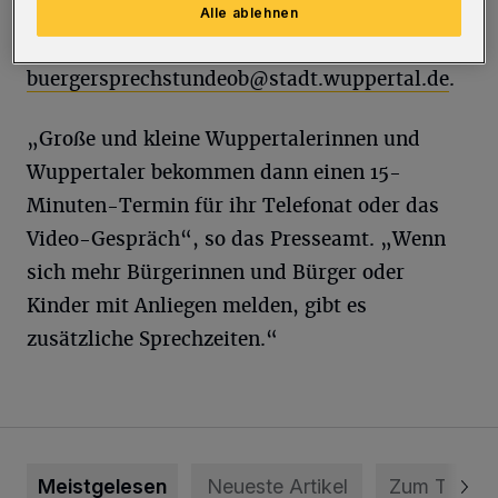
Oberbürgermeisters eine Anmeldung per Mail
Alle ablehnen
unter
buergersprechstundeob@stadt.wuppertal.de
.
„Große und kleine Wuppertalerinnen und
Wuppertaler bekommen dann einen 15-
Minuten-Termin für ihr Telefonat oder das
Video-Gespräch“, so das Presseamt. „Wenn
sich mehr Bürgerinnen und Bürger oder
Kinder mit Anliegen melden, gibt es
zusätzliche Sprechzeiten.“
Meistgelesen
Neueste Artikel
Zum Thema