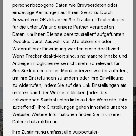
Telefon oder Video-Chat
personenbezogene Daten wie Browserdaten oder
eindeutige Kennungen auf Ihrem Gerät zu. Durch
Wuppertal
·
Wuppertals Oberbürgermeister Andreas
Auswahl von OK aktivieren Sie Tracking-Technologien
Mucke bietet wegen der Corona-Pandemie in dieser
für die unter „Wir und unsere Partner verarbeiten
Woche erstmals eine Bürger-Sprechstunde per
Telefon oder via Video-Chat an.
Daten, um Ihnen Dienste bereitzustellen“ aufgeführten
Zwecke. Durch Auswahl von Alle ablehnen oder
Widerruf Ihrer Einwilligung werden diese deaktiviert.
Wenn Tracker deaktiviert sind, sind manche Inhalte und
31.03.2020 , 17:59 Uhr
Eine Minute Lesezeit
Anzeigen möglicherweise nicht mehr so relevant für
Sie. Sie können dieses Menü jederzeit wieder aufrufen,
um Ihre Einstellungen zu ändern oder Ihre Einwilligung
zu widerrufen, indem Sie auf den Link Einstellungen am
unteren Rand der Webseite klicken [oder das
schwebende Symbol unten links auf der Webseite, falls
zutreffend]. Ihre Einstellungen gelten innerhalb unseres
Website. Weitere Informationen finden Sie in unserer
Datenschutzerklärung.
Ihre Zustimmung umfasst alle wuppertaler-