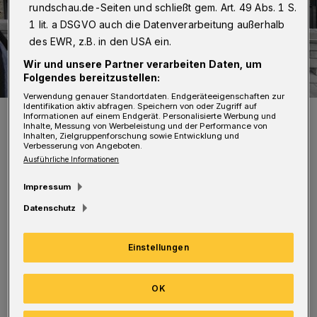
rundschau.de-Seiten und schließt gem. Art. 49 Abs. 1 S.
1 lit. a DSGVO auch die Datenverarbeitung außerhalb
des EWR, z.B. in den USA ein.
Wir und unsere Partner verarbeiten Daten, um
Folgendes bereitzustellen:
Verwendung genauer Standortdaten. Endgeräteeigenschaften zur
Identifikation aktiv abfragen. Speichern von oder Zugriff auf
Oberbürgermeister Andreas Mucke.
Informationen auf einem Endgerät. Personalisierte Werbung und
Inhalte, Messung von Werbeleistung und der Performance von
Foto: Wuppertaler Rundschau/Simone Bahrmann
Inhalten, Zielgruppenforschung sowie Entwicklung und
Verbesserung von Angeboten.
Ausführliche Informationen
Impressum
Datenschutz
Premiere ist am Donnerstag (2. April 2020)
von 16 bis 18 Uhr. Außerdem gibt es eine
Einstellungen
Kinder-Sprechstunde am Freitag (3. April
2020) von 9.30 bis 10.30 Uhr. Für beide
OK
Termine erbittet das Büro des