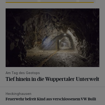
Tief hinein in die Wuppertaler Unterwelt
Am Tag des Geotops
Tief hinein in die Wuppertaler Unterwelt
Heckinghausen
Feuerwehr befreit Kind aus verschlossenem VW Bulli
Feuerwehr befreit Kind aus verschlossenem VW Bulli