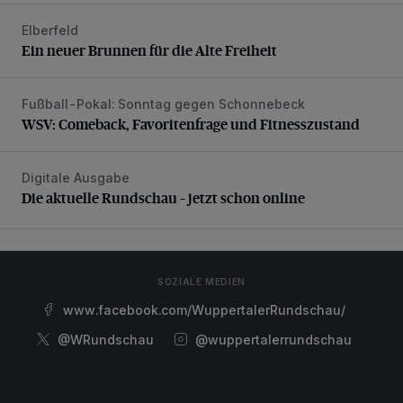
Elberfeld
Ein neuer Brunnen für die Alte Freiheit
Ein neuer Brunnen für die Alte Freiheit
Fußball-Pokal: Sonntag gegen Schonnebeck
WSV: Comeback, Favoritenfrage und Fitnesszustand
WSV: Comeback, Favoritenfrage und Fitnesszustand
Digitale Ausgabe
Die aktuelle Rundschau – jetzt schon online
Die aktuelle Rundschau – jetzt schon online
SOZIALE MEDIEN
www.facebook.com/WuppertalerRundschau/
@WRundschau
@wuppertalerrundschau