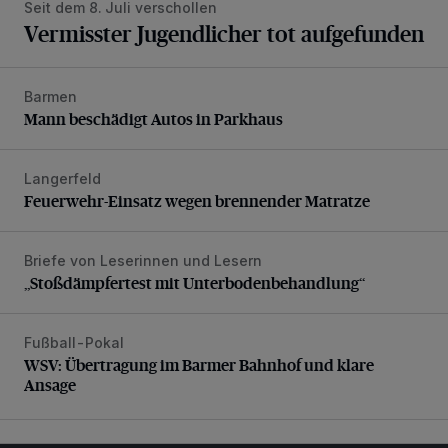
Seit dem 8. Juli verschollen
Vermisster Jugendlicher tot aufgefunden
Barmen
Mann beschädigt Autos in Parkhaus
Mann beschädigt Autos in Parkhaus
Langerfeld
Feuerwehr-Einsatz wegen brennender Matratze
Feuerwehr-Einsatz wegen brennender Matratze
Briefe von Leserinnen und Lesern
„Stoßdämpfertest mit Unterbodenbehandlung“
„Stoßdämpfertest mit Unterbodenbehandlung“
Fußball-Pokal
WSV: Übertragung im Barmer Bahnhof und klare Ansage
WSV: Übertragung im Barmer Bahnhof und klare
Ansage