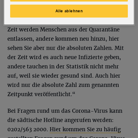
veröffentlicht die Stadt eine Anmerkung: „Die
Zahlen können nur einen groben Überblick zur
Alle ablehnen
Situation in Wuppertal geben. Im Laufe der
Zeit werden Menschen aus der Quarantäne
entlassen, andere kommen neu hinzu, hier
sehen Sie aber nur die absoluten Zahlen. Mit
der Zeit wird es auch neue Infizierte geben,
andere tauchen in der Statistik nicht mehr
auf, weil sie wieder gesund sind. Auch hier
wird nur die absolute Zahl zum genannten
Zeitpunkt veröffentlicht.“
Bei Fragen rund um das Corona-Virus kann
die sädtische Hotline angerufen werden:
0202/563 2000.
Hier kommen Sie zu häufig