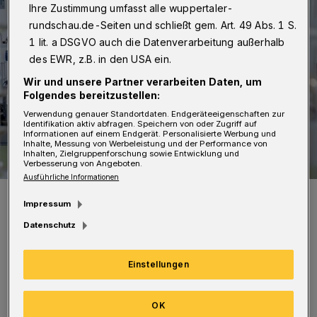
Ihre Zustimmung umfasst alle wuppertaler-
rundschau.de-Seiten und schließt gem. Art. 49 Abs. 1 S.
1 lit. a DSGVO auch die Datenverarbeitung außerhalb
des EWR, z.B. in den USA ein.
Wir und unsere Partner verarbeiten Daten, um
Folgendes bereitzustellen:
Verwendung genauer Standortdaten. Endgeräteeigenschaften zur
Identifikation aktiv abfragen. Speichern von oder Zugriff auf
Informationen auf einem Endgerät. Personalisierte Werbung und
Inhalte, Messung von Werbeleistung und der Performance von
Inhalten, Zielgruppenforschung sowie Entwicklung und
Verbesserung von Angeboten.
Ausführliche Informationen
Symbolfoto.
Impressum
Foto: Pixabay/Jarmoluk
Datenschutz
Einstellungen
Zu den täglich aktualisierten Zahlen
OK