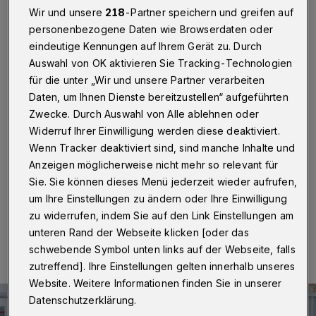
Corona infiziert, 1.677 in
Wir und unsere
218
-Partner speichern und greifen auf
Quarantäne
personenbezogene Daten wie Browserdaten oder
eindeutige Kennungen auf Ihrem Gerät zu. Durch
Wuppertal
·
Am Dienstag (31. März 2020) vermeldet
Auswahl von OK aktivieren Sie Tracking-Technologien
die Stadt Wuppertal, Stand 9 Uhr, 200 Corona-
für die unter „Wir und unsere Partner verarbeiten
Infizierte. 1.677 Menschen befinden sich in
Daten, um Ihnen Dienste bereitzustellen“ aufgeführten
Quarantäne. In häuslicher angeordneter Quarantäne
Zwecke. Durch Auswahl von Alle ablehnen oder
sind davon 1493 Betroffene, 13 im Krankenhaus und
Widerruf Ihrer Einwilligung werden diese deaktiviert.
171 befinden sich in freiwilliger Quarantäne. Verstorben
nach einer Corona-Infektion sind insgesamt vier
Wenn Tracker deaktiviert sind, sind manche Inhalte und
Menschen, wieder genesen sechs Personen.
Anzeigen möglicherweise nicht mehr so relevant für
Sie. Sie können dieses Menü jederzeit wieder aufrufen,
um Ihre Einstellungen zu ändern oder Ihre Einwilligung
zu widerrufen, indem Sie auf den Link Einstellungen am
31.03.2020 , 11:01 Uhr
Eine Minute Lesezeit
unteren Rand der Webseite klicken [oder das
schwebende Symbol unten links auf der Webseite, falls
zutreffend]. Ihre Einstellungen gelten innerhalb unseres
Website. Weitere Informationen finden Sie in unserer
Datenschutzerklärung.