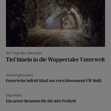
Am Tag des Geotops
Tief hinein in die Wuppertaler Unterwelt
Heckinghausen
Feuerwehr befreit Kind aus verschlossenem VW Bulli
Feuerwehr befreit Kind aus verschlossenem VW Bulli
Elberfeld
Ein neuer Brunnen für die Alte Freiheit
Ein neuer Brunnen für die Alte Freiheit