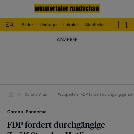
Bilder
Umfrage
Lokales
Stadtteile
Sport
Le
Corona Virus
Wuppertaler FDP fordert durchgängige Zw
Corona-Pandemie
FDP fordert durchgängige