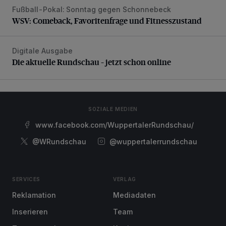
Fußball-Pokal: Sonntag gegen Schonnebeck
WSV: Comeback, Favoritenfrage und Fitnesszustand
WSV: Comeback, Favoritenfrage und Fitnesszustand
Digitale Ausgabe
Die aktuelle Rundschau – jetzt schon online
Die aktuelle Rundschau – jetzt schon online
SOZIALE MEDIEN
www.facebook.com/WuppertalerRundschau/
@WRundschau
@wuppertalerrundschau
SERVICES
VERLAG
Reklamation
Mediadaten
Inserieren
Team