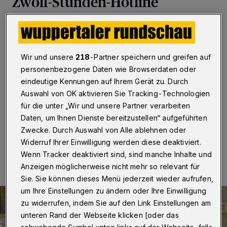
Zwölf-Stunden-Hotline
Wuppertal
·
Die Wuppertaler FDP-Ratsfraktion fordert
die Verwaltung auf, „Kräfte im Gesundheitsamt im
Kampf gegen Covid-19 zu bündeln“. Notwendig sei
Wir und unsere
218
-Partner speichern und greifen auf
„eine Hotline, die zwölf Stunden am Tag an sieben
Tagen pro Woche erreichbar ist, und in gleichem
personenbezogene Daten wie Browserdaten oder
Umfang die Möglichkeit einer Testung im
eindeutige Kennungen auf Ihrem Gerät zu. Durch
Zweischichtbetrieb von Betroffenen; gerade an den
Auswahl von OK aktivieren Sie Tracking-Technologien
bevorstehenden Feiertagen“.
für die unter „Wir und unsere Partner verarbeiten
Daten, um Ihnen Dienste bereitzustellen“ aufgeführten
Zwecke. Durch Auswahl von Alle ablehnen oder
15.12.2020 , 20:14 Uhr
Eine Minute Lesezeit
Widerruf Ihrer Einwilligung werden diese deaktiviert.
Wenn Tracker deaktiviert sind, sind manche Inhalte und
Anzeigen möglicherweise nicht mehr so relevant für
Sie. Sie können dieses Menü jederzeit wieder aufrufen,
um Ihre Einstellungen zu ändern oder Ihre Einwilligung
zu widerrufen, indem Sie auf den Link Einstellungen am
unteren Rand der Webseite klicken [oder das