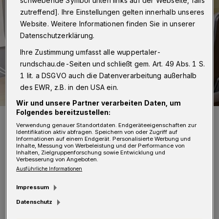
schwebende Symbol unten links auf der Webseite, falls
zutreffend]. Ihre Einstellungen gelten innerhalb unseres
Website. Weitere Informationen finden Sie in unserer
Datenschutzerklärung.
Ihre Zustimmung umfasst alle wuppertaler-
rundschau.de-Seiten und schließt gem. Art. 49 Abs. 1 S.
1 lit. a DSGVO auch die Datenverarbeitung außerhalb
des EWR, z.B. in den USA ein.
Wir und unsere Partner verarbeiten Daten, um
Folgendes bereitzustellen:
Blick ins Service-Center.
Verwendung genauer Standortdaten. Endgeräteeigenschaften zur
Foto:
Stadt Wuppertal
Identifikation aktiv abfragen. Speichern von oder Zugriff auf
Informationen auf einem Endgerät. Personalisierte Werbung und
Inhalte, Messung von Werbeleistung und der Performance von
Inhalten, Zielgruppenforschung sowie Entwicklung und
Verbesserung von Angeboten.
Ausführliche Informationen
Impressum
Außerdem müsse die Verwaltung die vom
Datenschutz
Land zur Verfügung gestellte Software zur
verbesserten Nachverfolgbarkeit von