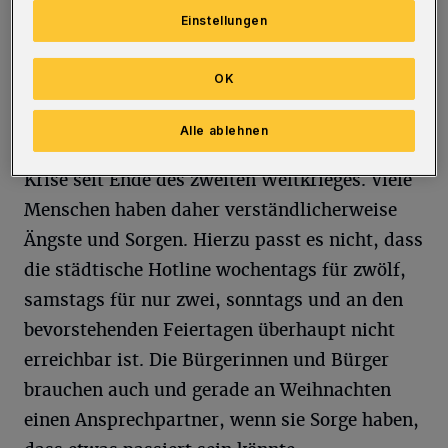
Einstellungen
Infektionen nutzen, so der
Fraktionsvorsitzende Alexander Schmidt:
OK
„Wuppertal befindet sich ab morgen, wie das
gesamte Land, im flächendeckenden
Alle ablehnen
Lockdown. Wir befinden uns in der größten
Krise seit Ende des zweiten Weltkrieges. Viele
Menschen haben daher verständlicherweise
Ängste und Sorgen. Hierzu passt es nicht, dass
die städtische Hotline wochentags für zwölf,
samstags für nur zwei, sonntags und an den
bevorstehenden Feiertagen überhaupt nicht
erreichbar ist. Die Bürgerinnen und Bürger
brauchen auch und gerade an Weihnachten
einen Ansprechpartner, wenn sie Sorge haben,