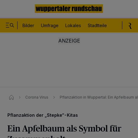
Bilder
Umfrage
Lokales
Stadtteile
Sport
Le
Corona Virus
Pflanzaktion in Wuppertal: Ein Apfelbaum 
Pflanzaktion der „Stepke“-Kitas
Ein Apfelbaum als Symbol für