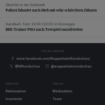
Überfall in der Südstadt
Polizei fahndet nach Dieb mit sehr schlechten Zähnen
Polizei fahndet nach Dieb mit sehr schlechten Zähnen
Handball-Test: 24:30 (10:15) in Dormagen
BHC-Trainer Pütz nach Testspiel unzufrieden
BHC-Trainer Pütz nach Testspiel unzufrieden
SOZIALE MEDIEN
www.facebook.com/WuppertalerRundschau/
@WRundschau
@wuppertalerrundschau
SERVICES
VERLAG
Reklamation
Mediadaten
Inserieren
Team