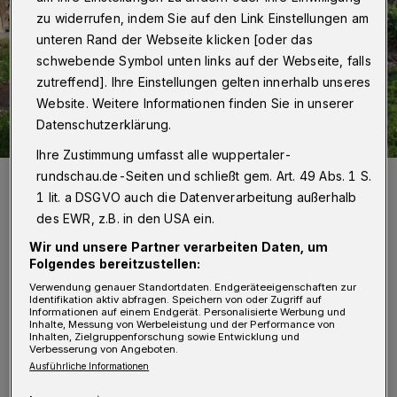
zu widerrufen, indem Sie auf den Link Einstellungen am
unteren Rand der Webseite klicken [oder das
schwebende Symbol unten links auf der Webseite, falls
zutreffend]. Ihre Einstellungen gelten innerhalb unseres
Website. Weitere Informationen finden Sie in unserer
Datenschutzerklärung.
Ihre Zustimmung umfasst alle wuppertaler-
rundschau.de-Seiten und schließt gem. Art. 49 Abs. 1 S.
Das Exemplar in der Samoastraße ...
Foto: Stepke
1 lit. a DSGVO auch die Datenverarbeitung außerhalb
des EWR, z.B. in den USA ein.
Wir und unsere Partner verarbeiten Daten, um
Folgendes bereitzustellen:
Verwendung genauer Standortdaten. Endgeräteeigenschaften zur
Identifikation aktiv abfragen. Speichern von oder Zugriff auf
„Die Kraft, die ein Baum durch seinen Stamm
Informationen auf einem Endgerät. Personalisierte Werbung und
Inhalte, Messung von Werbeleistung und der Performance von
und seine Äste verkörpert, soll ein Symbol
Inhalten, Zielgruppenforschung sowie Entwicklung und
Verbesserung von Angeboten.
dafür sein, wie gestärkt wir als Team aus
Ausführliche Informationen
dieser Situation hervorgehen. Jedes Mal, wenn