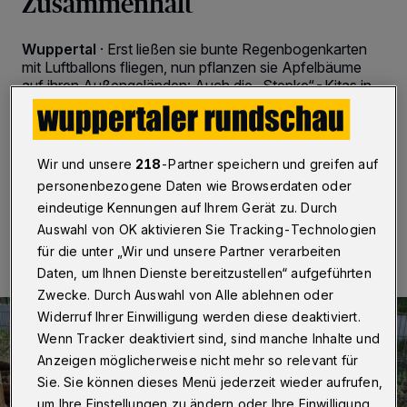
Zusammenhalt
Wuppertal
·
Erst ließen sie bunte Regenbogenkarten
mit Luftballons fliegen, nun pflanzen sie Apfelbäume
auf ihren Außengeländen: Auch die „Stepke“-Kitas in
Wuppertal haben mit kreativen Aktionen ein Zeichen
der Hoffnung und des kollegialen Zusammenhalts
gesetzt.
Wir und unsere
218
-Partner speichern und greifen auf
personenbezogene Daten wie Browserdaten oder
eindeutige Kennungen auf Ihrem Gerät zu. Durch
21.04.2020 , 08:30 Uhr
2 Minuten Lesezeit
Auswahl von OK aktivieren Sie Tracking-Technologien
für die unter „Wir und unsere Partner verarbeiten
Daten, um Ihnen Dienste bereitzustellen“ aufgeführten
Zwecke. Durch Auswahl von Alle ablehnen oder
Widerruf Ihrer Einwilligung werden diese deaktiviert.
Wenn Tracker deaktiviert sind, sind manche Inhalte und
Anzeigen möglicherweise nicht mehr so relevant für
Sie. Sie können dieses Menü jederzeit wieder aufrufen,
um Ihre Einstellungen zu ändern oder Ihre Einwilligung