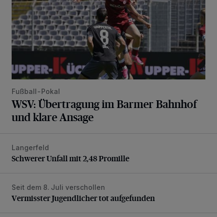
Fußball-Pokal
WSV: Übertragung im Barmer Bahnhof
und klare Ansage
Langerfeld
Schwerer Unfall mit 2,48 Promille
Schwerer Unfall mit 2,48 Promille
Seit dem 8. Juli verschollen
Vermisster Jugendlicher tot aufgefunden
Vermisster Jugendlicher tot aufgefunden