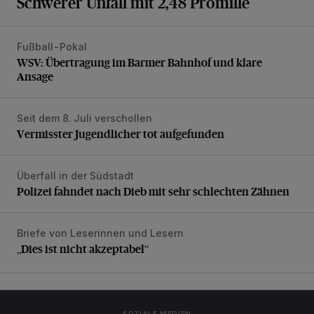
Schwerer Unfall mit 2,48 Promille
Fußball-Pokal
WSV: Übertragung im Barmer Bahnhof und klare Ansage
WSV: Übertragung im Barmer Bahnhof und klare
Ansage
Seit dem 8. Juli verschollen
Vermisster Jugendlicher tot aufgefunden
Vermisster Jugendlicher tot aufgefunden
Überfall in der Südstadt
Polizei fahndet nach Dieb mit sehr schlechten Zähnen
Polizei fahndet nach Dieb mit sehr schlechten Zähnen
Briefe von Leserinnen und Lesern
„Dies ist nicht akzeptabel“
„Dies ist nicht akzeptabel“