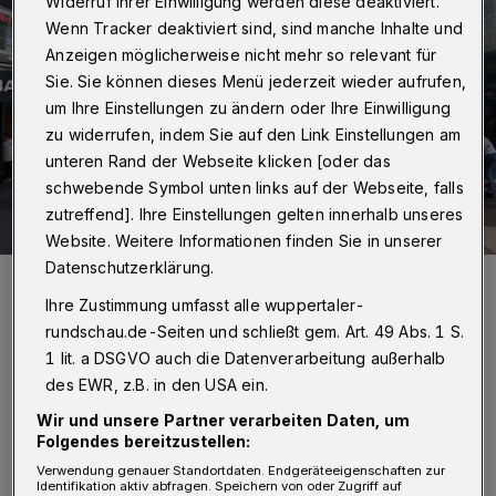
Widerruf Ihrer Einwilligung werden diese deaktiviert.
Wenn Tracker deaktiviert sind, sind manche Inhalte und
Anzeigen möglicherweise nicht mehr so relevant für
Sie. Sie können dieses Menü jederzeit wieder aufrufen,
um Ihre Einstellungen zu ändern oder Ihre Einwilligung
zu widerrufen, indem Sie auf den Link Einstellungen am
unteren Rand der Webseite klicken [oder das
schwebende Symbol unten links auf der Webseite, falls
zutreffend]. Ihre Einstellungen gelten innerhalb unseres
Website. Weitere Informationen finden Sie in unserer
Datenschutzerklärung.
In der Elberfelder Innenstat war am Montag (20. April 2020) mehr los
als in den letzten Wochen. Viele Läden dürfen ab heute wieder
Ihre Zustimmung umfasst alle wuppertaler-
Kunden empfangen.
rundschau.de-Seiten und schließt gem. Art. 49 Abs. 1 S.
Foto: Wuppertaler Rundschau
1 lit. a DSGVO auch die Datenverarbeitung außerhalb
des EWR, z.B. in den USA ein.
Wir und unsere Partner verarbeiten Daten, um
Folgendes bereitzustellen:
Von Milka Vidovic und Hannah Florian
Verwendung genauer Standortdaten. Endgeräteeigenschaften zur
Identifikation aktiv abfragen. Speichern von oder Zugriff auf