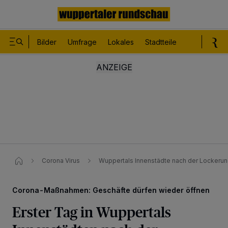
Bilder
Umfrage
Lokales
Stadtteile
Sport
Le
Corona Virus
Wuppertals Innenstädte nach der Locker
Corona-Maßnahmen: Geschäfte dürfen wieder öffnen
Erster Tag in Wuppertals