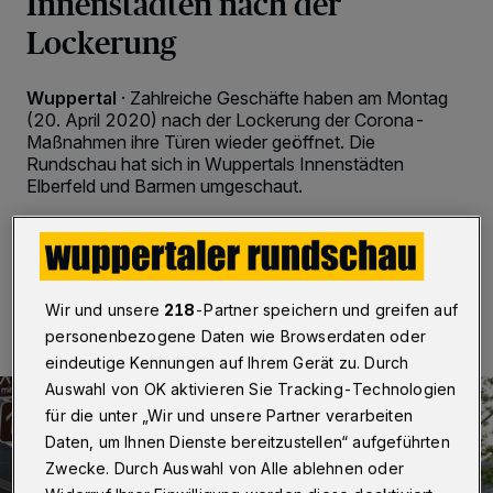
Innenstädten nach der
Lockerung
Wuppertal
·
Zahlreiche Geschäfte haben am Montag
(20. April 2020) nach der Lockerung der Corona-
Maßnahmen ihre Türen wieder geöffnet. Die
Rundschau hat sich in Wuppertals Innenstädten
Elberfeld und Barmen umgeschaut.
20.04.2020 , 16:46 Uhr
2 Minuten Lesezeit
Wir und unsere
218
-Partner speichern und greifen auf
personenbezogene Daten wie Browserdaten oder
eindeutige Kennungen auf Ihrem Gerät zu. Durch
Auswahl von OK aktivieren Sie Tracking-Technologien
für die unter „Wir und unsere Partner verarbeiten
Daten, um Ihnen Dienste bereitzustellen“ aufgeführten
Zwecke. Durch Auswahl von Alle ablehnen oder