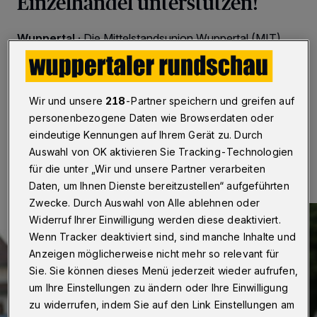
Einzelhandel unterstützen!
Wuppertal
·
Die Mittelstandsunion Wuppertal (MIT)
bittet die Bürgerinnen und Bürger, den lokalen
Einzelhandel und die Handwerksbetriebe vor Ort zu
unterstützen.
Wir und unsere
218
-Partner speichern und greifen auf
personenbezogene Daten wie Browserdaten oder
eindeutige Kennungen auf Ihrem Gerät zu. Durch
24.03.2020 , 12:17 Uhr
Eine Minute Lesezeit
Auswahl von OK aktivieren Sie Tracking-Technologien
für die unter „Wir und unsere Partner verarbeiten
Daten, um Ihnen Dienste bereitzustellen“ aufgeführten
Zwecke. Durch Auswahl von Alle ablehnen oder
Widerruf Ihrer Einwilligung werden diese deaktiviert.
Wenn Tracker deaktiviert sind, sind manche Inhalte und
Anzeigen möglicherweise nicht mehr so relevant für
Sie. Sie können dieses Menü jederzeit wieder aufrufen,
um Ihre Einstellungen zu ändern oder Ihre Einwilligung
zu widerrufen, indem Sie auf den Link Einstellungen am