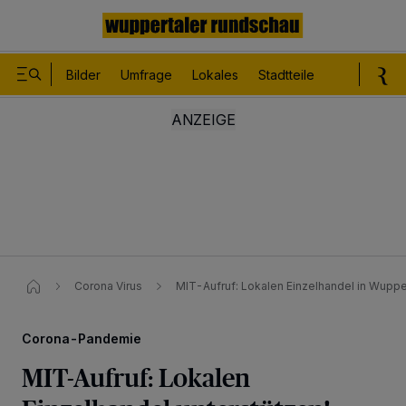
Bilder
Umfrage
Lokales
Stadtteile
Sport
Le
Corona Virus
MIT-Aufruf: Lokalen Einzelhandel in Wupper
Corona-Pandemie
MIT-Aufruf: Lokalen