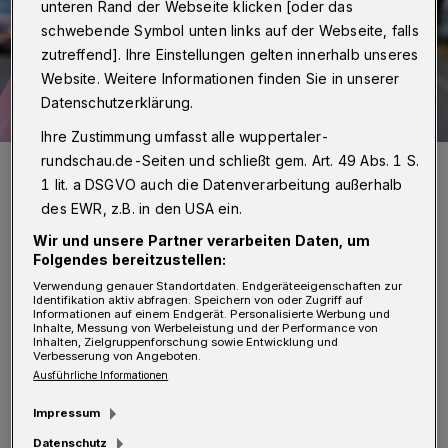
unteren Rand der Webseite klicken [oder das
schwebende Symbol unten links auf der Webseite, falls
zutreffend]. Ihre Einstellungen gelten innerhalb unseres
Website. Weitere Informationen finden Sie in unserer
Datenschutzerklärung.
Ihre Zustimmung umfasst alle wuppertaler-
rundschau.de-Seiten und schließt gem. Art. 49 Abs. 1 S.
Michael-Georg von Wenczowsky.
1 lit. a DSGVO auch die Datenverarbeitung außerhalb
Foto: Eduard Urssu
des EWR, z.B. in den USA ein.
Wir und unsere Partner verarbeiten Daten, um
Folgendes bereitzustellen:
Verwendung genauer Standortdaten. Endgeräteeigenschaften zur
D
Identifikation aktiv abfragen. Speichern von oder Zugriff auf
er MIT-Vorsitzende Michael-G. von
Informationen auf einem Endgerät. Personalisierte Werbung und
Inhalte, Messung von Werbeleistung und der Performance von
Wenczowsky: „Wenn diese Geschäfte
Inhalten, Zielgruppenforschung sowie Entwicklung und
Verbesserung von Angeboten.
jetzt geschlossen sind, dann sollten die
Ausführliche Informationen
Kunden ihr Herz für diese kleinen und
Impressum
mittleren Gewerbetreibenden öffnen und wenn
Datenschutz