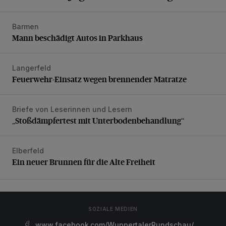
Barmen
Mann beschädigt Autos in Parkhaus
Mann beschädigt Autos in Parkhaus
Langerfeld
Feuerwehr-Einsatz wegen brennender Matratze
Feuerwehr-Einsatz wegen brennender Matratze
Briefe von Leserinnen und Lesern
„Stoßdämpfertest mit Unterbodenbehandlung“
„Stoßdämpfertest mit Unterbodenbehandlung“
Elberfeld
Ein neuer Brunnen für die Alte Freiheit
Ein neuer Brunnen für die Alte Freiheit
SOZIALE MEDIEN
www.facebook.com/WuppertalerRundschau/