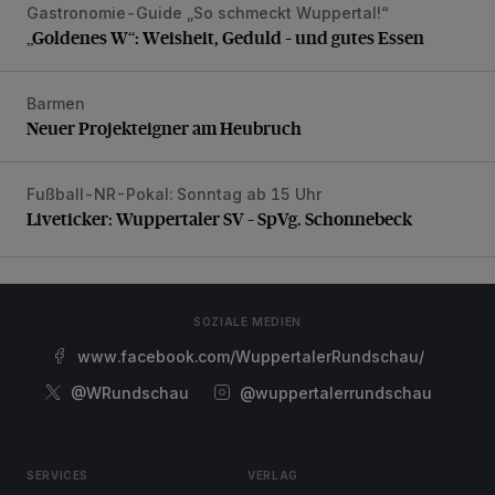
Gastronomie-Guide „So schmeckt Wuppertal!“
„Goldenes W“: Weisheit, Geduld – und gutes Essen
„Goldenes W“: Weisheit, Geduld – und gutes Essen
Barmen
Neuer Projekteigner am Heubruch
Neuer Projekteigner am Heubruch
Fußball-NR-Pokal: Sonntag ab 15 Uhr
Liveticker: Wuppertaler SV – SpVg. Schonnebeck
Liveticker: Wuppertaler SV – SpVg. Schonnebeck
SOZIALE MEDIEN
www.facebook.com/WuppertalerRundschau/
@WRundschau
@wuppertalerrundschau
SERVICES
VERLAG