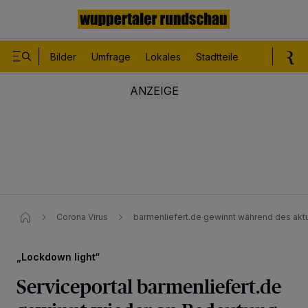
Bilder
Umfrage
Lokales
Stadtteile
Sport
Le
Corona Virus
barmenliefert.de gewinnt während des ak
„Lockdown light“
Serviceportal barmenliefert.de