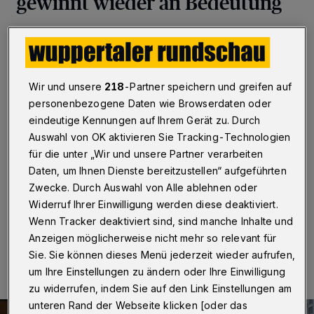
gewinnt wieder an Bedeutung
Wuppertal
·
BarmenUrban, das seit Jahresbeginn im
Auftrag der Stadt Wuppertal tätige Büro für
Innenstadtentwicklung, hatte bereits bei der Corona-
bedingten Schließung von Einzelhandels- und
Wir und unsere
218
-Partner speichern und greifen auf
Gastronomiebetrieben im Frühjahr ein Internetportal
personenbezogene Daten wie Browserdaten oder
eingerichtet, auf welchem Kunden und Bürger Services
eindeutige Kennungen auf Ihrem Gerät zu. Durch
sowohl der Barmer Geschäftswelt als auch von
Institutionen, Initiativen und Freiberuflern finden
Auswahl von OK aktivieren Sie Tracking-Technologien
können. Aufgrund der erneuten Einschränkungen
für die unter „Wir und unsere Partner verarbeiten
kommt der Internetseite wieder eine erhöhte Bedeutung
Daten, um Ihnen Dienste bereitzustellen“ aufgeführten
zu.
Zwecke. Durch Auswahl von Alle ablehnen oder
Widerruf Ihrer Einwilligung werden diese deaktiviert.
Wenn Tracker deaktiviert sind, sind manche Inhalte und
04.11.2020 , 14:00 Uhr
Eine Minute Lesezeit
Anzeigen möglicherweise nicht mehr so relevant für
Sie. Sie können dieses Menü jederzeit wieder aufrufen,
um Ihre Einstellungen zu ändern oder Ihre Einwilligung
zu widerrufen, indem Sie auf den Link Einstellungen am
unteren Rand der Webseite klicken [oder das