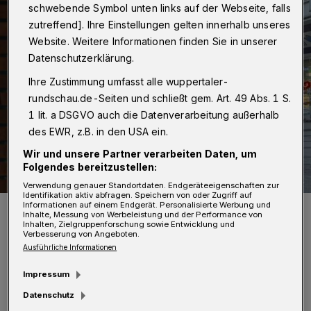
schwebende Symbol unten links auf der Webseite, falls
zutreffend]. Ihre Einstellungen gelten innerhalb unseres
Website. Weitere Informationen finden Sie in unserer
Datenschutzerklärung.
Ihre Zustimmung umfasst alle wuppertaler-
rundschau.de-Seiten und schließt gem. Art. 49 Abs. 1 S.
1 lit. a DSGVO auch die Datenverarbeitung außerhalb
des EWR, z.B. in den USA ein.
Wir und unsere Partner verarbeiten Daten, um
Folgendes bereitzustellen:
Verwendung genauer Standortdaten. Endgeräteeigenschaften zur
Identifikation aktiv abfragen. Speichern von oder Zugriff auf
Informationen auf einem Endgerät. Personalisierte Werbung und
Die Fußgängerzone in Wuppertal-Barmen während des Lockdowns
Inhalte, Messung von Werbeleistung und der Performance von
im März 2020.
Inhalten, Zielgruppenforschung sowie Entwicklung und
Foto: Christoph Petersen
Verbesserung von Angeboten.
Ausführliche Informationen
Impressum
Datenschutz