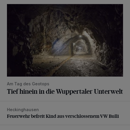
Tief hinein in die Wuppertaler Unterwelt
Am Tag des Geotops
Tief hinein in die Wuppertaler Unterwelt
Heckinghausen
Feuerwehr befreit Kind aus verschlossenem VW Bulli
Feuerwehr befreit Kind aus verschlossenem VW Bulli