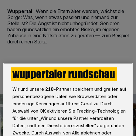
Wuppertal
·
Wenn die Eltern älter werden, wächst die
Sorge: Was, wenn etwas passiert und niemand zur
Stelle ist? Die Angst ist nicht unbegründet. Senioren
haben grundsätzlich ein erhöhtes Risiko, im eigenen
Zuhause in eine Notsituation zu geraten — zum Beispiel
durch einen Sturz.
27.11.2018 , 23:15 Uhr
2 Minuten Lesezeit
Wir und unsere
218
-Partner speichern und greifen auf
personenbezogene Daten wie Browserdaten oder
eindeutige Kennungen auf Ihrem Gerät zu. Durch
Auswahl von OK aktivieren Sie Tracking-Technologien
für die unter „Wir und unsere Partner verarbeiten
Daten, um Ihnen Dienste bereitzustellen“ aufgeführten
Zwecke. Durch Auswahl von Alle ablehnen oder