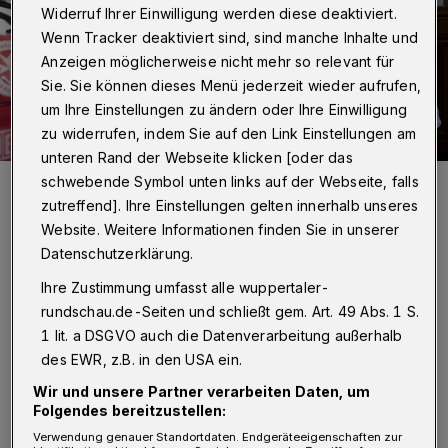
Widerruf Ihrer Einwilligung werden diese deaktiviert.
Wenn Tracker deaktiviert sind, sind manche Inhalte und
Anzeigen möglicherweise nicht mehr so relevant für
Sie. Sie können dieses Menü jederzeit wieder aufrufen,
um Ihre Einstellungen zu ändern oder Ihre Einwilligung
zu widerrufen, indem Sie auf den Link Einstellungen am
unteren Rand der Webseite klicken [oder das
Eine Frau hat den Hausnotruf ausgelöst. Ein Johanniter eilt ihr zur
schwebende Symbol unten links auf der Webseite, falls
Hilfe.
zutreffend]. Ihre Einstellungen gelten innerhalb unseres
Foto: Paul Hahn / Johanniter
Website. Weitere Informationen finden Sie in unserer
Datenschutzerklärung.
Ihre Zustimmung umfasst alle wuppertaler-
rundschau.de-Seiten und schließt gem. Art. 49 Abs. 1 S.
H
1 lit. a DSGVO auch die Datenverarbeitung außerhalb
ausnotrufdienste sind eine bewährte
des EWR, z.B. in den USA ein.
Lösung, um diese Sicherheitslücke zu
Wir und unsere Partner verarbeiten Daten, um
schließen. Sie bieten den Menschen die
Folgendes bereitzustellen:
Möglichkeit, rund um die Uhr Hilfe zu holen,
Verwendung genauer Standortdaten. Endgeräteeigenschaften zur