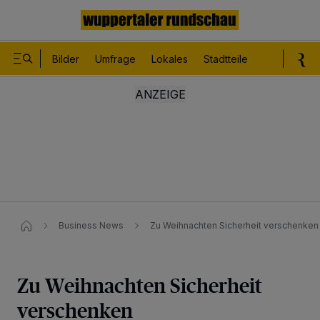
Bilder
Umfrage
Lokales
Stadtteile
Sport
Le
Business News
Zu Weihnachten Sicherheit verschenken
Zu Weihnachten Sicherheit
verschenken