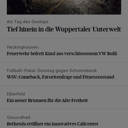
Am Tag des Geotops
Tief hinein in die Wuppertaler Unterwelt
Heckinghausen
Feuerwehr befreit Kind aus verschlossenem VW Bulli
Feuerwehr befreit Kind aus verschlossenem VW Bulli
Fußball-Pokal: Sonntag gegen Schonnebeck
WSV: Comeback, Favoritenfrage und Fitnesszustand
WSV: Comeback, Favoritenfrage und Fitnesszustand
Elberfeld
Ein neuer Brunnen für die Alte Freiheit
Ein neuer Brunnen für die Alte Freiheit
Gesundheit
Bethesda eröffnet ein innovatives Callcenter
Bethesda eröffnet ein innovatives Callcenter