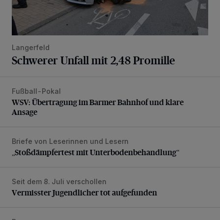
Langerfeld
Schwerer Unfall mit 2,48 Promille
Fußball-Pokal
WSV: Übertragung im Barmer Bahnhof und klare Ansage
WSV: Übertragung im Barmer Bahnhof und klare
Ansage
Briefe von Leserinnen und Lesern
„Stoßdämpfertest mit Unterbodenbehandlung“
„Stoßdämpfertest mit Unterbodenbehandlung“
Seit dem 8. Juli verschollen
Vermisster Jugendlicher tot aufgefunden
Vermisster Jugendlicher tot aufgefunden