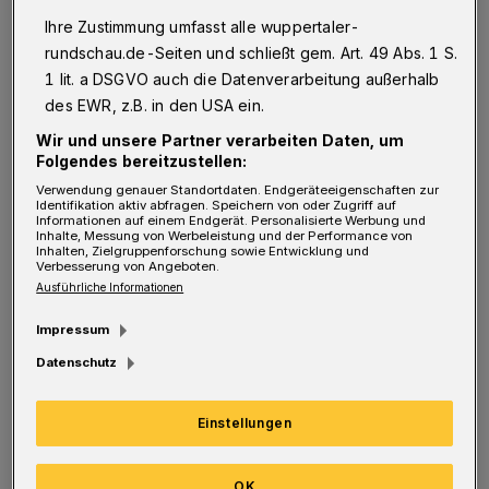
Zahlungsströme,
mehr Zuordnung, mehr
Ihre Zustimmung umfasst alle wuppertaler-
Überblick
. Wer hier mit einem chaotischen
rundschau.de-Seiten und schließt gem. Art. 49 Abs. 1 S.
Kontenmix startet, verbringt schnell mehr Zeit
1 lit. a DSGVO auch die Datenverarbeitung außerhalb
des EWR, z.B. in den USA ein.
mit Suchen als mit Verkaufen.
Wir und unsere Partner verarbeiten Daten, um
Folgendes bereitzustellen:
Ein schlankes Konto-Setup sollte deshalb drei
Verwendung genauer Standortdaten. Endgeräteeigenschaften zur
Dinge können: Erstens Trennung (geschäftlich
Identifikation aktiv abfragen. Speichern von oder Zugriff auf
Informationen auf einem Endgerät. Personalisierte Werbung und
bleibt geschäftlich – für Buchhaltung, Steuern
Inhalte, Messung von Werbeleistung und der Performance von
Inhalten, Zielgruppenforschung sowie Entwicklung und
Verbesserung von Angeboten.
und ein sauberes Reporting). Wenn du dafür
Ausführliche Informationen
eine unkomplizierte Basis suchst, kannst du
Impressum
ein
Geschäftskonto online eröffnen
als
Datenschutz
Ausgangspunkt für ein schlankes
Omnichannel-Setup nutzen. Zweitens
Einstellungen
Transparenz (Einnahmen und Ausgaben sollen
schnell verständlich sein, damit du sofort
OK