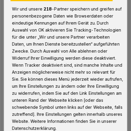
für Omnichannel leisten muss
Wir und unsere
218
-Partner speichern und greifen auf
Lokale Händler in Wuppertal verkaufen längst nicht
personenbezogene Daten wie Browserdaten oder
mehr nur „über die Theke“. Neben dem Laden in
eindeutige Kennungen auf Ihrem Gerät zu. Durch
Elberfeld oder Barmen kommen heute Bestellungen
Auswahl von OK aktivieren Sie Tracking-Technologien
über Instagram, WhatsApp, Marktplätze, Abholung im
für die unter „Wir und unsere Partner verarbeiten
Shop oder Lieferservice dazu.
Daten, um Ihnen Dienste bereitzustellen“ aufgeführten
Zwecke. Durch Auswahl von Alle ablehnen oder
Widerruf Ihrer Einwilligung werden diese deaktiviert.
25.05.2026 , 00:00 Uhr
Eine Minute Lesezeit
Wenn Tracker deaktiviert sind, sind manche Inhalte und
Anzeigen möglicherweise nicht mehr so relevant für
Sie. Sie können dieses Menü jederzeit wieder aufrufen,
um Ihre Einstellungen zu ändern oder Ihre Einwilligung
zu widerrufen, indem Sie auf den Link Einstellungen am
unteren Rand der Webseite klicken [oder das
schwebende Symbol unten links auf der Webseite, falls
O
zutreffend]. Ihre Einstellungen gelten innerhalb unseres
mnichannel klingt groß – im Alltag
Website. Weitere Informationen finden Sie in unserer
heißt es aber vor allem: mehr
Datenschutzerklärung.