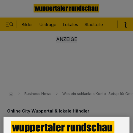
Bilder
Umfrage
Lokales
Stadtteile
Sport
Le
Business News
Was ein schlankes Konto-Setup für Omn
Online City Wuppertal & lokale Händler:
Was ein schlankes Konto-Setup