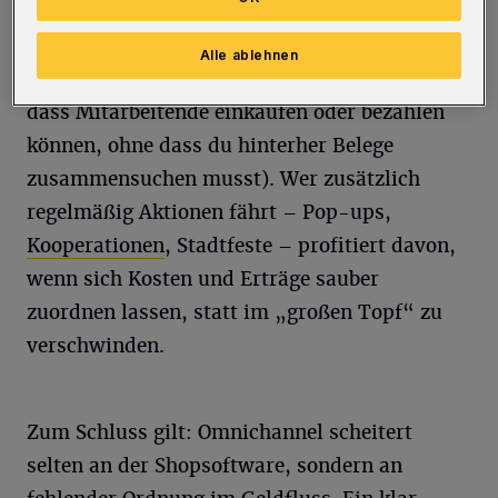
siehst, was aus Laden, Online-Bestellung oder
Aktion kommt). Drittens Alltagstauglichkeit
Alle ablehnen
im Team (Karten/ Zahlungen so organisieren,
dass Mitarbeitende einkaufen oder bezahlen
können, ohne dass du hinterher Belege
zusammensuchen musst). Wer zusätzlich
regelmäßig Aktionen fährt – Pop-ups,
Kooperationen
, Stadtfeste – profitiert davon,
wenn sich Kosten und Erträge sauber
zuordnen lassen, statt im „großen Topf“ zu
verschwinden.
Zum Schluss gilt: Omnichannel scheitert
selten an der Shopsoftware, sondern an