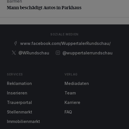
Barmen
Mann beschädigt Autos in Parkhaus
Mann beschädigt Autos in Parkhaus
SOZIALE MEDIEN
www.facebook.com/WuppertalerRundschau/
@WRundschau
@wuppertalerrundschau
SERVICES
VERLAG
Reklamation
Mediadaten
Inserieren
Team
Trauerportal
Karriere
Stellenmarkt
FAQ
Immobilienmarkt