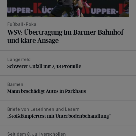
Fußball-Pokal
WSV: Übertragung im Barmer Bahnhof
und klare Ansage
Langerfeld
Schwerer Unfall mit 2,48 Promille
Schwerer Unfall mit 2,48 Promille
Barmen
Mann beschädigt Autos in Parkhaus
Mann beschädigt Autos in Parkhaus
Briefe von Leserinnen und Lesern
„Stoßdämpfertest mit Unterbodenbehandlung“
„Stoßdämpfertest mit Unterbodenbehandlung“
Seit dem 8. Juli verschollen
Vermisster Jugendlicher tot aufgefunden