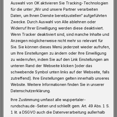
revolutioniert. Ein Grund dafür ist die
Auswahl von OK aktivieren Sie Tracking-Technologien
für die unter „Wir und unsere Partner verarbeiten
besonders einfache Nutzung. Nutzer müssen
Daten, um Ihnen Dienste bereitzustellen“ aufgeführten
keine Kartendaten eingeben oder sich über zig
Zwecke. Durch Auswahl von Alle ablehnen oder
Seiten weiterleiten lassen. Stattdessen reicht
Widerruf Ihrer Einwilligung werden diese deaktiviert.
eine kurze Bestätigung über Face ID, Touch ID
Wenn Tracker deaktiviert sind, sind manche Inhalte und
Anzeigen möglicherweise nicht mehr so relevant für
oder den Gerätecode, um eine Zahlung
Sie. Sie können dieses Menü jederzeit wieder aufrufen,
innerhalb weniger Sekunden abzuschließen.
um Ihre Einstellungen zu ändern oder Ihre Einwilligung
zu widerrufen, indem Sie auf den Link Einstellungen am
Gerade im Online-Gaming und im Glücksspiel
unteren Rand der Webseite klicken [oder das
ist das besonders praktisch, weil dort alles
schwebende Symbol unten links auf der Webseite, falls
zutreffend]. Ihre Einstellungen gelten innerhalb unseres
besonders schnell gehen soll. Wer spielen will,
Website. Weitere Informationen finden Sie in unserer
möchte Geld in Sekunden einzahlen oder einen
Datenschutzerklärung.
Kauf direkt abschließen und nicht erst ewig
Ihre Zustimmung umfasst alle wuppertaler-
Daten eingeben oder sich durch mehrere
rundschau.de-Seiten und schließt gem. Art. 49 Abs. 1 S.
Schritte klicken. Casinos mit Apple Pay sind
1 lit. a DSGVO auch die Datenverarbeitung außerhalb