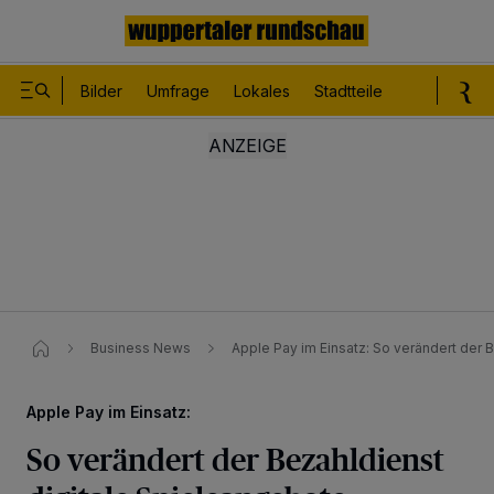
Bilder
Umfrage
Lokales
Stadtteile
Sport
Le
Business News
Apple Pay im Einsatz: So verändert der 
Apple Pay im Einsatz:
So verändert der Bezahldienst