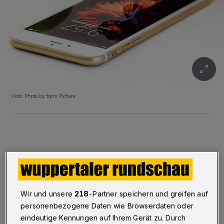
Foto: Photo by form PxHere
Glücksspiel im Netz: Bezahlung per Apple Pay
und Spielerschutz
Wir und unsere
218
-Partner speichern und greifen auf
Vor allem im Online-Gaming hat Apple Pay
personenbezogene Daten wie Browserdaten oder
mobile Zahlungen und Mikrotransaktionen
eindeutige Kennungen auf Ihrem Gerät zu. Durch