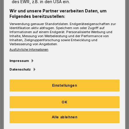
inzwischen
mehrfach am Markt vertreten
,
des EWR, z.B. in den USA ein.
während sich weitere Anbieter anschließen.
Wir und unsere Partner verarbeiten Daten, um
Folgendes bereitzustellen:
Verwendung genauer Standortdaten. Endgeräteeigenschaften zur
Für Gaming-Anbieter und Betreiber von
Identifikation aktiv abfragen. Speichern von oder Zugriff auf
Informationen auf einem Endgerät. Personalisierte Werbung und
Online-Glücksspielseiten hat Apple Pay
Inhalte, Messung von Werbeleistung und der Performance von
Inhalten, Zielgruppenforschung sowie Entwicklung und
ebenfalls klare Vorteile. Je einfacher der
Verbesserung von Angeboten.
Ausführliche Informationen
Bezahlvorgang ist, desto höher ist in der Regel
die Abschlussrate. Wenn Spieler ihre Daten
Impressum
nicht jedes Mal neu eingeben müssen, brechen
Datenschutz
deutlich weniger Nutzer den Kauf oder die
Einstellungen
Einzahlung ab.
OK
Gleichzeitig wirkt Apple Pay für viele Nutzer
Alle ablehnen
vertrauenswürdig, weil keine Kartennummern
direkt an die Website übermittelt werden.