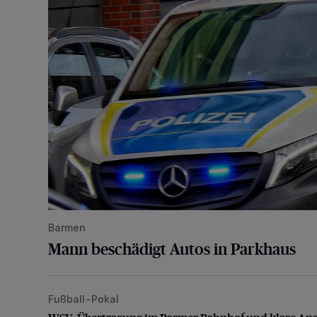
Barmen
Mann beschädigt Autos in Parkhaus
Fußball-Pokal
WSV: Übertragung im Barmer Bahnhof und klare An