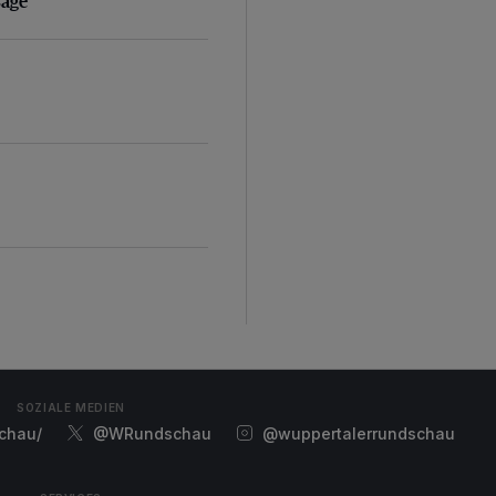
sage
SOZIALE MEDIEN
chau/
@WRundschau
@wuppertalerrundschau