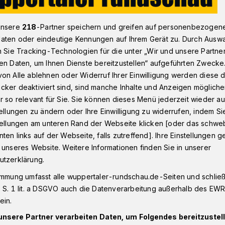
unsere
218
-Partner speichern und greifen auf personenbezogen
aten oder eindeutige Kennungen auf Ihrem Gerät zu. Durch Ausw
ei der Volksbank im Bergischen Land ins Arbeitsleben​
n Sie Tracking-Technologien für die unter „Wir und unsere Partne
en Daten, um Ihnen Dienste bereitzustellen“ aufgeführten Zwecke
on Alle ablehnen oder Widerruf Ihrer Einwilligung werden diese de
cker deaktiviert sind, sind manche Inhalte und Anzeigen möglich
arten bei der
r so relevant für Sie. Sie können dieses Menü jederzeit wieder au
tellungen zu ändern oder Ihre Einwilligung zu widerrufen, indem Si
stellungen am unteren Rand der Webseite klicken [oder das schw
s Arbeitsleben
ten links auf der Webseite, falls zutreffend]. Ihre Einstellungen g
 unseres Website. Weitere Informationen finden Sie in unserer
utzerklärung.
bank-Familie ist um elf Mitglieder reicher:
immung umfasst alle wuppertaler-rundschau.de-Seiten und schließt
grüßte Vorstand Christian T. Fried die
 S. 1 lit. a DSGVO auch die Datenverarbeitung außerhalb des EWR, 
nem Lächeln. Er erzählte aus seiner
ein.
 Volksbank im Bergischen Land: „Ich habe
unsere Partner verarbeiten Daten, um Folgendes bereitzustell
ssen, wo Sie jetzt sitzen – und ich habe