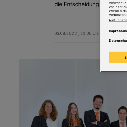
Verwendung
die Entscheidung für dieses
von oder Zu
Werbeleist
Verbesseru
Ausführliche
Impressu
03.08.2022 , 11:00 Uhr
Eine Minute 
Datenschu
E