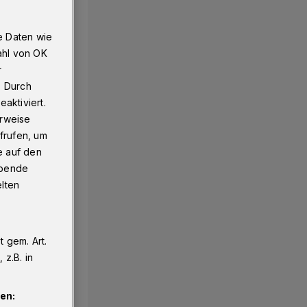
e Daten wie
ahl von OK
r
. Durch
aktiviert.
erweise
frufen, um
e auf den
ebende
elten
 gem. Art.
z.B. in
en: