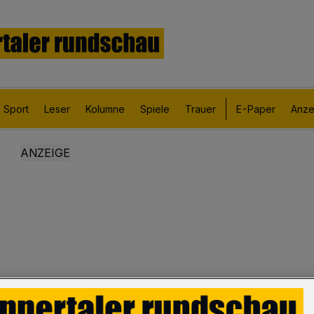
Sport
Leser
Kolumne
Spiele
Trauer
E-Paper
Anze