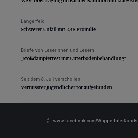
WSV: Übertragung im Barmer Bahnhof und klare An
Langerfeld
Schwerer Unfall mit 2,48 Promille
Schwerer Unfall mit 2,48 Promille
Briefe von Leserinnen und Lesern
„Stoßdämpfertest mit Unterbodenbehandlung“
„Stoßdämpfertest mit Unterbodenbehandlung“
Seit dem 8. Juli verschollen
Vermisster Jugendlicher tot aufgefunden
Vermisster Jugendlicher tot aufgefunden
www.facebook.com/WuppertalerRunds