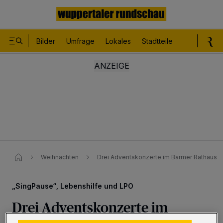
Bilder
Umfrage
Lokales
Stadtteile
Sport
Le
Weihnachten
Drei Adventskonzerte im Barmer Rathaus
„SingPause“, Lebenshilfe und LPO
Drei Adventskonzerte im