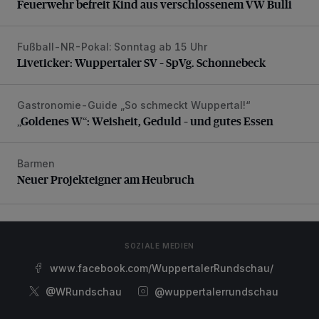
Feuerwehr befreit Kind aus verschlossenem VW Bulli
Fußball-NR-Pokal: Sonntag ab 15 Uhr
Liveticker: Wuppertaler SV – SpVg. Schonnebeck
Liveticker: Wuppertaler SV – SpVg. Schonnebeck
Gastronomie-Guide „So schmeckt Wuppertal!“
„Goldenes W“: Weisheit, Geduld – und gutes Essen
„Goldenes W“: Weisheit, Geduld – und gutes Essen
Barmen
Neuer Projekteigner am Heubruch
Neuer Projekteigner am Heubruch
SOZIALE MEDIEN
www.facebook.com/WuppertalerRundschau/
@WRundschau
@wuppertalerrundschau