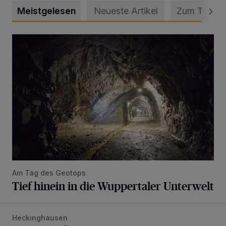
Meistgelesen
Neueste Artikel
Zum Thema
Tief hinein in die Wuppertaler Unterwelt
Am Tag des Geotops
Tief hinein in die Wuppertaler Unterwelt
Heckinghausen
Feuerwehr befreit Kind aus verschlossenem VW Bulli