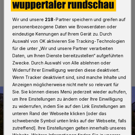
Barmer Rathaus
Wuppertal
·
Besinnlichkeit und weihnachtliche
Wir und unsere
218
-Partner speichern und greifen auf
Stimmung kommt wieder im Rathaus Barmen auf. Die
personenbezogene Daten wie Browserdaten oder
Stadt Wuppertal lädt zur Vorweihnachtszeit zu drei
Adventskonzerten ein.
eindeutige Kennungen auf Ihrem Gerät zu. Durch
Auswahl von OK aktivieren Sie Tracking-Technologien
für die unter „Wir und unsere Partner verarbeiten
Daten, um Ihnen Dienste bereitzustellen“ aufgeführten
25.11.2025 , 13:46 Uhr
Eine Minute Lesezeit
Zwecke. Durch Auswahl von Alle ablehnen oder
Widerruf Ihrer Einwilligung werden diese deaktiviert.
Wenn Tracker deaktiviert sind, sind manche Inhalte und
Anzeigen möglicherweise nicht mehr so relevant für
Sie. Sie können dieses Menü jederzeit wieder aufrufen,
um Ihre Einstellungen zu ändern oder Ihre Einwilligung
zu widerrufen, indem Sie auf den Link Einstellungen am
unteren Rand der Webseite klicken [oder das
schwebende Symbol unten links auf der Webseite, falls
zutreffend]. Ihre Einstellungen gelten innerhalb unseres