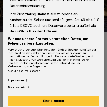
Website. Weitere Informationen finden Sie in unserer
Datenschutzerklärung.
Ihre Zustimmung umfasst alle wuppertaler-
rundschau.de-Seiten und schließt gem. Art. 49 Abs. 1 S.
1 lit. a DSGVO auch die Datenverarbeitung außerhalb
des EWR, z.B. in den USA ein.
Das Wuppertaler Rathaus am Johannes-Rau-Platz 1.
Wir und unsere Partner verarbeiten Daten, um
Foto: Achim Otto
Folgendes bereitzustellen:
Verwendung genauer Standortdaten. Endgeräteeigenschaften zur
Identifikation aktiv abfragen. Speichern von oder Zugriff auf
Informationen auf einem Endgerät. Personalisierte Werbung und
Inhalte, Messung von Werbeleistung und der Performance von
Inhalten, Zielgruppenforschung sowie Entwicklung und
Verbesserung von Angeboten.
D
Ausführliche Informationen
en Auftakt machen wie immer die
kleinsten Sängerinnen und Sänger: Am
Impressum
Dienstag (2. Dezember 2025) ab 11 Uhr zeigen
Datenschutz
die Kinder der Bergischen Musikschule, was
sie bei der „SingPause“ alles gelernt haben.
Einstellungen