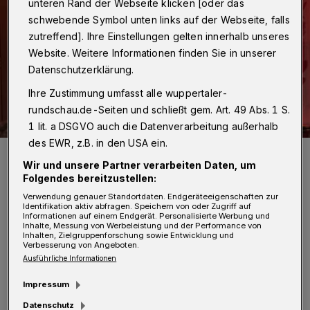
unteren Rand der Webseite klicken [oder das
schwebende Symbol unten links auf der Webseite, falls
zutreffend]. Ihre Einstellungen gelten innerhalb unseres
Website. Weitere Informationen finden Sie in unserer
Datenschutzerklärung.
Ihre Zustimmung umfasst alle wuppertaler-
rundschau.de-Seiten und schließt gem. Art. 49 Abs. 1 S.
1 lit. a DSGVO auch die Datenverarbeitung außerhalb
des EWR, z.B. in den USA ein.
Dörte hat's gemütlich.
Wir und unsere Partner verarbeiten Daten, um
Foto: André Scollick
Folgendes bereitzustellen:
Verwendung genauer Standortdaten. Endgeräteeigenschaften zur
Identifikation aktiv abfragen. Speichern von oder Zugriff auf
Informationen auf einem Endgerät. Personalisierte Werbung und
Inhalte, Messung von Werbeleistung und der Performance von
Inhalten, Zielgruppenforschung sowie Entwicklung und
D
Verbesserung von Angeboten.
örte lädt zum Feste die besten Gäste:
Ausführliche Informationen
Die fantastischen Wupperperlen und die
Impressum
"bergish boys" — die bergische Antwort auf
Datenschutz