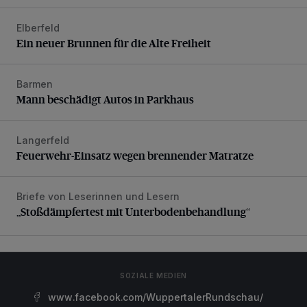
Elberfeld
Ein neuer Brunnen für die Alte Freiheit
Ein neuer Brunnen für die Alte Freiheit
Barmen
Mann beschädigt Autos in Parkhaus
Mann beschädigt Autos in Parkhaus
Langerfeld
Feuerwehr-Einsatz wegen brennender Matratze
Feuerwehr-Einsatz wegen brennender Matratze
Briefe von Leserinnen und Lesern
„Stoßdämpfertest mit Unterbodenbehandlung“
„Stoßdämpfertest mit Unterbodenbehandlung“
SOZIALE MEDIEN
www.facebook.com/WuppertalerRundschau/