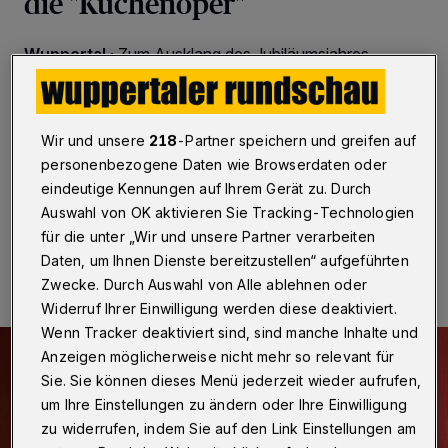
die "Küchenoper"
Wuppertal
·
Zum Ausklang des Jubiläumsjahres
erstrahlt die Barmer Küchenoper noch einmal im
weihnachtlichen Glanz — am Samstag (16. Dezember
2017) ab 20 Uhr und am Sonntag (17. Dezember) ab
18 Uhr im Haus der Jugend Barmen (Geschwister-
Wir und unsere
218
-Partner speichern und greifen auf
Scholl-Platz 4-6).
personenbezogene Daten wie Browserdaten oder
eindeutige Kennungen auf Ihrem Gerät zu. Durch
Auswahl von OK aktivieren Sie Tracking-Technologien
für die unter „Wir und unsere Partner verarbeiten
11.12.2017 , 00:00 Uhr
Eine Minute Lesezeit
Daten, um Ihnen Dienste bereitzustellen“ aufgeführten
Zwecke. Durch Auswahl von Alle ablehnen oder
Widerruf Ihrer Einwilligung werden diese deaktiviert.
Wenn Tracker deaktiviert sind, sind manche Inhalte und
Anzeigen möglicherweise nicht mehr so relevant für
Sie. Sie können dieses Menü jederzeit wieder aufrufen,
um Ihre Einstellungen zu ändern oder Ihre Einwilligung
zu widerrufen, indem Sie auf den Link Einstellungen am