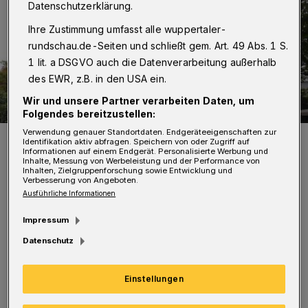
Datenschutzerklärung.
Ihre Zustimmung umfasst alle wuppertaler-
rundschau.de-Seiten und schließt gem. Art. 49 Abs. 1 S.
1 lit. a DSGVO auch die Datenverarbeitung außerhalb
des EWR, z.B. in den USA ein.
Wir und unsere Partner verarbeiten Daten, um
Folgendes bereitzustellen:
Verwendung genauer Standortdaten. Endgeräteeigenschaften zur
Altes Luftkurhaus an der Adolf-Vorwerk-Straße 18, der früheren
Identifikation aktiv abfragen. Speichern von oder Zugriff auf
Friesenstraße.
Informationen auf einem Endgerät. Personalisierte Werbung und
Inhalte, Messung von Werbeleistung und der Performance von
Foto: Klaus-Günther Conrads
Inhalten, Zielgruppenforschung sowie Entwicklung und
Verbesserung von Angeboten.
Ausführliche Informationen
Impressum
B
Datenschutz
ekannt geworden ist das Wohnquartier
rund um den Toelleturm als
Einstellungen
„Villenviertel“ mit den heute noch teuersten