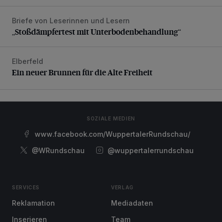
Briefe von Leserinnen und Lesern
„Stoßdämpfertest mit Unterbodenbehandlung“
„Stoßdämpfertest mit Unterbodenbehandlung“
Elberfeld
Ein neuer Brunnen für die Alte Freiheit
Ein neuer Brunnen für die Alte Freiheit
SOZIALE MEDIEN
www.facebook.com/WuppertalerRundschau/
@WRundschau
@wuppertalerrundschau
SERVICES
VERLAG
Reklamation
Mediadaten
Inserieren
Team