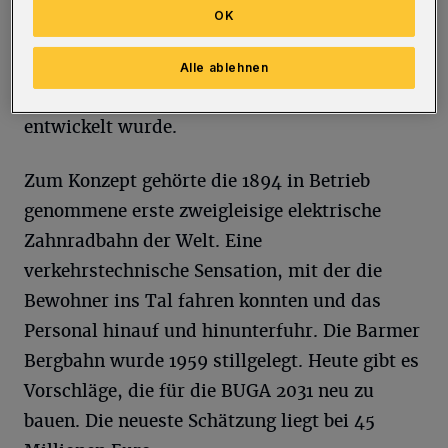
Kaufpreisen in Wuppertal. Fast vergessen ist,
OK
dass Barmens Südhöhe von einem
Fabrikanten, Adolf Vorwerk, in Eigeninitiative
Alle ablehnen
und gegen die damaligen Stadtoberen
entwickelt wurde.
Zum Konzept gehörte die 1894 in Betrieb
genommene erste zweigleisige elektrische
Zahnradbahn der Welt. Eine
verkehrstechnische Sensation, mit der die
Bewohner ins Tal fahren konnten und das
Personal hinauf und hinunterfuhr. Die Barmer
Bergbahn wurde 1959 stillgelegt. Heute gibt es
Vorschläge, die für die BUGA 2031 neu zu
bauen. Die neueste Schätzung liegt bei 45