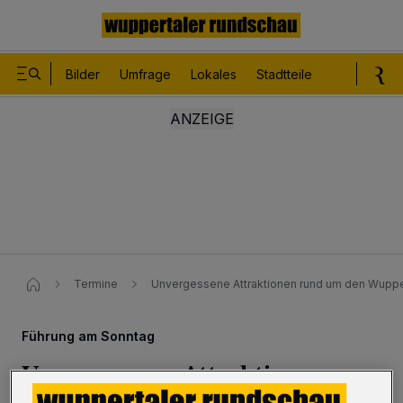
Bilder
Umfrage
Lokales
Stadtteile
Sport
Le
Termine
Unvergessene Attraktionen rund um den Wupper
Führung am Sonntag
Unvergessene Attraktionen