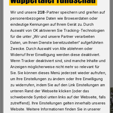
rund um den Toelleturm
Wir und unsere
218
-Partner speichern und greifen auf
Wuppertal
·
Frank Khan führt auf Einladung des
Barmer Verschönerungsvereins (BVV) am Sonntag
personenbezogene Daten wie Browserdaten oder
(31. Juli 2022) durch das Toelleturm-Viertel – bis zur
eindeutige Kennungen auf Ihrem Gerät zu. Durch
Bereitschaftspolizei auf dem Lichtenplatz und durch die
Auswahl von OK aktivieren Sie Tracking-Technologien
Wettiner Straße bis zur Eisenlohrstraße. Treffpunkt um
für die unter „Wir und unsere Partner verarbeiten
13:30 Uhr am Eingang des Ehrenfriedhofes an der
Daten, um Ihnen Dienste bereitzustellen“ aufgeführten
Lönsstraße (Buslinie 646).
Zwecke. Durch Auswahl von Alle ablehnen oder
Widerruf Ihrer Einwilligung werden diese deaktiviert.
Wenn Tracker deaktiviert sind, sind manche Inhalte und
27.07.2022 , 09:30 Uhr
Eine Minute Lesezeit
Anzeigen möglicherweise nicht mehr so relevant für
Sie. Sie können dieses Menü jederzeit wieder aufrufen,
um Ihre Einstellungen zu ändern oder Ihre Einwilligung
zu widerrufen, indem Sie auf den Link Einstellungen am
unteren Rand der Webseite klicken [oder das
schwebende Symbol unten links auf der Webseite, falls
zutreffend]. Ihre Einstellungen gelten innerhalb unseres
Website. Weitere Informationen finden Sie in unserer