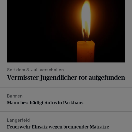
Seit dem 8. Juli verschollen
Vermisster Jugendlicher tot aufgefunden
Barmen
Mann beschädigt Autos in Parkhaus
Mann beschädigt Autos in Parkhaus
Langerfeld
Feuerwehr-Einsatz wegen brennender Matratze
Feuerwehr-Einsatz wegen brennender Matratze