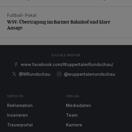
Fußball-Pokal
WSV: Übertragung im Barmer Bahnhof und klare Ansage
WSV: Übertragung im Barmer Bahnhof und klare
Ansage
SOZIALE MEDIEN
www.facebook.com/WuppertalerRundschau/
@WRundschau
@wuppertalerrundschau
SERVICES
VERLAG
Reklamation
Mediadaten
Inserieren
Team
Trauerportal
Karriere