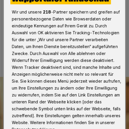
Demenz und ich"
Wir und unsere
218
-Partner speichern und greifen auf
Wuppertal
·
Die in Wuppertal geborene NDR-
personenbezogene Daten wie Browserdaten oder
Fernsehmoderatorin Bettina Tietjen liest am Mittwoch
eindeutige Kennungen auf Ihrem Gerät zu. Durch
(24. Oktober 2018) bei der DRK-Schwesternschaft.
Auswahl von OK aktivieren Sie Tracking-Technologien
für die unter „Wir und unsere Partner verarbeiten
Daten, um Ihnen Dienste bereitzustellen“ aufgeführten
21.10.2018 , 09:15 Uhr
Eine Minute Lesezeit
Zwecke. Durch Auswahl von Alle ablehnen oder
Widerruf Ihrer Einwilligung werden diese deaktiviert.
Wenn Tracker deaktiviert sind, sind manche Inhalte und
Anzeigen möglicherweise nicht mehr so relevant für
Sie. Sie können dieses Menü jederzeit wieder aufrufen,
um Ihre Einstellungen zu ändern oder Ihre Einwilligung
zu widerrufen, indem Sie auf den Link Einstellungen am
unteren Rand der Webseite klicken [oder das
schwebende Symbol unten links auf der Webseite, falls
zutreffend]. Ihre Einstellungen gelten innerhalb unseres
Website. Weitere Informationen finden Sie in unserer