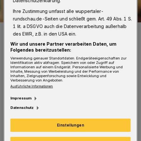
Datenschutzerklärung.
Ihre Zustimmung umfasst alle wuppertaler-
rundschau.de-Seiten und schließt gem. Art. 49 Abs. 1 S.
1 lit. a DSGVO auch die Datenverarbeitung außerhalb
Bettina Tietjen hat ein Buch über die Demenz ihres Vaters
geschrieben.
des EWR, z.B. in den USA ein.
Foto: Oliver Reetz
Wir und unsere Partner verarbeiten Daten, um
Folgendes bereitzustellen:
Verwendung genauer Standortdaten. Endgeräteeigenschaften zur
Identifikation aktiv abfragen. Speichern von oder Zugriff auf
Informationen auf einem Endgerät. Personalisierte Werbung und
Inhalte, Messung von Werbeleistung und der Performance von
B
Inhalten, Zielgruppenforschung sowie Entwicklung und
ettina Tietjen hat ein sehr persönliches
Verbesserung von Angeboten.
Ausführliche Informationen
Buch geschrieben, das sie vorstellt: In
Impressum
"Unter Tränen gelacht" (erschienen bei Piper)
Datenschutz
erzählt sie von der Demenzerkrankung ihres
Vaters, vom ersten "Tüdeln" bis zur totalen
Einstellungen
Orientierungslosigkeit. Offen und liebevoll
beschreibt sie die Achterbahn ihrer Gefühle,