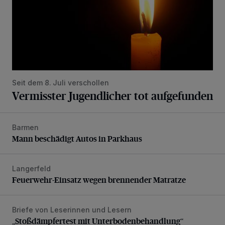
Seit dem 8. Juli verschollen
Vermisster Jugendlicher tot aufgefunden
Barmen
Mann beschädigt Autos in Parkhaus
Mann beschädigt Autos in Parkhaus
Langerfeld
Feuerwehr-Einsatz wegen brennender Matratze
Feuerwehr-Einsatz wegen brennender Matratze
Briefe von Leserinnen und Lesern
„Stoßdämpfertest mit Unterbodenbehandlung“
„Stoßdämpfertest mit Unterbodenbehandlung“