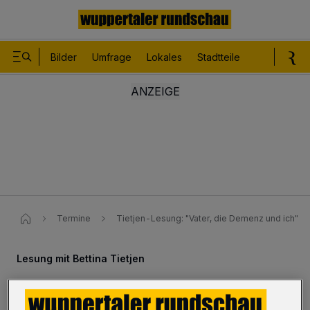
Bilder
Umfrage
Lokales
Stadtteile
Sport
Le
Termine
Tietjen-Lesung: "Vater, die Demenz und ich"
Lesung mit Bettina Tietjen
Tietjen-Lesung: "Vater, die